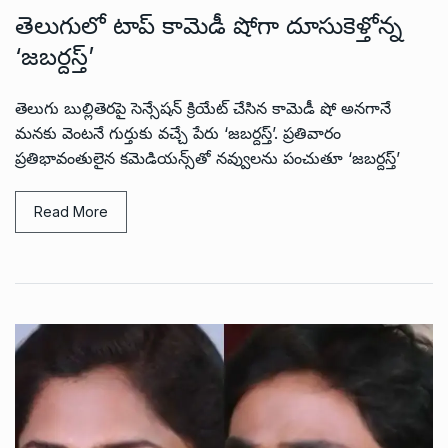
తెలుగులో టాప్ కామెడీ షోగా దూసుకెళ్తోన్న
‘జబర్దస్త్’
తెలుగు బుల్లితెరపై సెన్సేషన్ క్రియేట్ చేసిన కామెడీ షో అనగానే
మనకు వెంటనే గుర్తుకు వచ్చే పేరు ‘జబర్దస్త్’. ప్ర‌తివారం
ప్ర‌తిభావంతులైన కమెడియ‌న్స్‌తో న‌వ్వుల‌ను పంచుతూ ‘జబర్దస్త్’
Read More