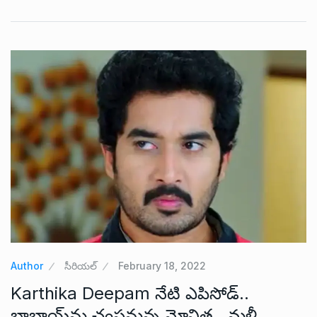
Author
సీరియల్
February 18, 2022
Karthika Deepam నేటి ఎపిసోడ్..
బాబాయ్‌ను చంపనున్న మోనిత.. మళ్లీ