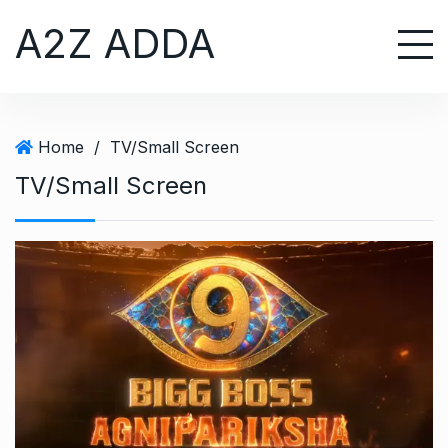
S
A2Z ADDA
k
i
p
t
o
Home
/
TV/Small Screen
c
TV/Small Screen
o
n
t
e
n
t