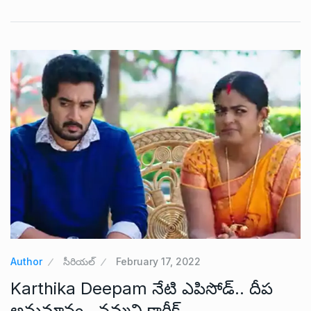
Author
సీరియల్
February 17, 2022
Karthika Deepam నేటి ఎపిసోడ్.. దీప
అనుమానం.. నమ్మని కార్తీక్