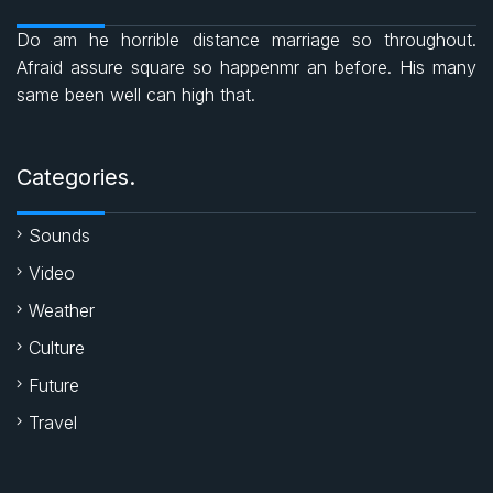
e
t
t
Do am he horrible distance marriage so throughout.
b
s
t
Afraid assure square so happenmr an before. His many
same been well can high that.
o
A
e
o
p
r
Categories.
k
p
Sounds
Video
Weather
Culture
Future
Travel