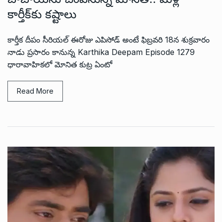
కార్తీక్‌కు కష్టాలు
కార్తీక దీపం సీరియల్ ఈరోజు ఎపిసోడ్ అంటే ఫిబ్రవరి 18న శుక్రవారం
నాడు ప్రసారం కానున్న Karthika Deepam Episode 1279
ధారావాహికలో మోనిత కుట్ర ఏంటో
Read More