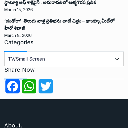
స్టాట్యూ ఆఫ్ శాక్రిఫైస్.. అమరావతిలో ఆత్మగౌరవ ప్రతీక
March 15, 2026
‘దండోరా’ తెలుగు వాళ్ల ప్రతిభను చాటే చిత్రం – థాంక్యూ మీట్‌లో
హీరో శివాజీ
March 8, 2026
Categories
C
a
t
Share Now
e
g
F
W
T
o
r
a
h
w
i
e
c
a
i
s
About.