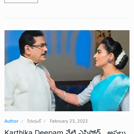
Author
సీరియల్
February 23, 2022
Karthika Deepam నేటి ఎపిసోడ్.. అసలు