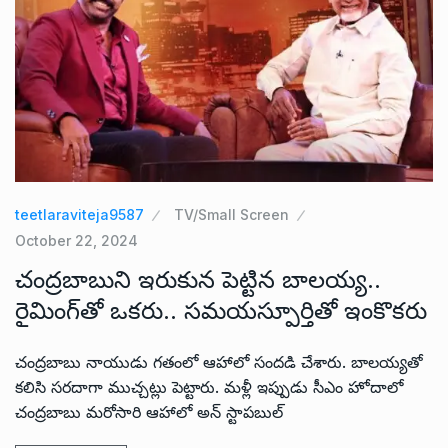
teetlaraviteja9587
TV/Small Screen
October 22, 2024
చంద్రబాబుని ఇరుకున పెట్టిన బాలయ్య..
రైమింగ్‌తో ఒకరు.. సమయస్పూర్తితో ఇంకొకరు
చంద్రబాబు నాయుడు గతంలో ఆహాలో సందడి చేశారు. బాలయ్యతో
కలిసి సరదాగా ముచ్చట్లు పెట్టారు. మళ్లీ ఇప్పుడు సీఎం హోదాలో
చంద్రబాబు మరోసారి ఆహాలో అన్ స్టాపబుల్