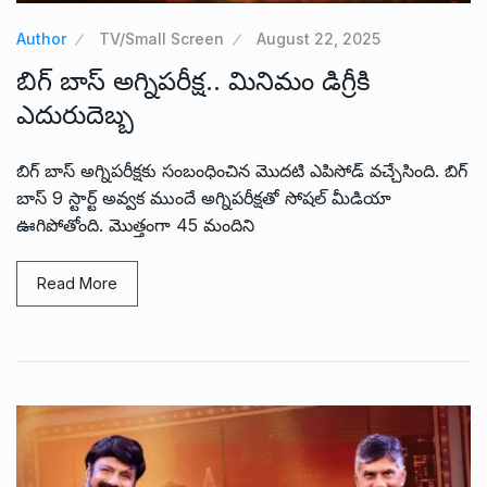
Author
TV/Small Screen
August 22, 2025
బిగ్ బాస్ అగ్నిపరీక్ష.. మినిమం డిగ్రీకి
ఎదురుదెబ్బ
బిగ్ బాస్ అగ్నిపరీక్షకు సంబంధించిన మొదటి ఎపిసోడ్ వచ్చేసింది. బిగ్
బాస్ 9 స్టార్ట్ అవ్వక ముందే అగ్నిపరీక్షతో సోషల్ మీడియా
ఊగిపోతోంది. మొత్తంగా 45 మందిని
Read More