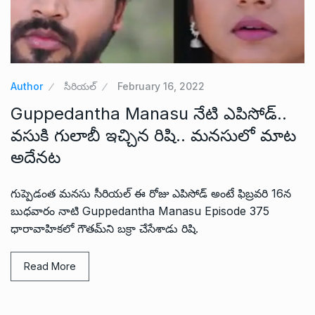
Author
సీరియల్
February 16, 2022
Guppedantha Manasu నేటి ఎపిసోడ్..
వసుకి గులాబీ ఇచ్చిన రిషి.. మనసులో మాట
అదేనట
గుప్పెడంత మనసు సీరియల్ ఈ రోజు ఎపిసోడ్ అంటే ఫిబ్రవరి 16న
బుధవారం నాటి Guppedantha Manasu Episode 375
ధారావాహికలో గౌతమ్‌ని బక్రా చేసేశాడు రిషి.
Read More