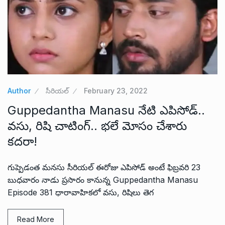
Author
సీరియల్
February 23, 2022
Guppedantha Manasu నేటి ఎపిసోడ్..
వసు, రిషి చాటింగ్.. భలే మోసం చేశారు
కదరా!
గుప్పెడంత మనసు సీరియల్ ఈరోజు ఎపిసోడ్ అంటే ఫిబ్రవరి 23
బుధవారం నాడు ప్రసారం కానున్న Guppedantha Manasu
Episode 381 ధారావాహికలో వసు, రిషిలు తెగ
Read More