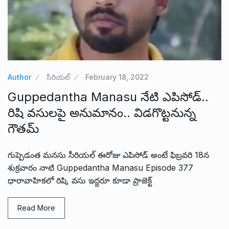
Author
సీరియల్
February 18, 2022
Guppedantha Manasu నేటి ఎపిసోడ్..
రిషి వసులపై అనుమానం.. విడగొట్టనున్న
గౌతమ్
గుప్పెడంత మనసు సీరియల్ ఈరోజు ఎపిసోడ్ అంటే ఫిబ్రవరి 18న
శుక్రవారం నాటి Guppedantha Manasu Episode 377
ధారావాహికలో రిషి, వసు ఇద్దరూ కూడా ప్రాజెక్ట్
Read More