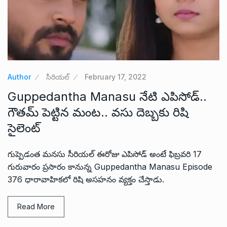
Author
సీరియల్
February 17, 2022
Guppedantha Manasu నేటి ఎపిసోడ్..
గౌతమ్ పెట్టిన మంట.. వసు దెబ్బకు రిషి
సైలెంట్
గుప్పెడంత మనసు సీరియల్ ఈరోజు ఎపిసోడ్ అంటే ఫిబ్రవరి 17
గురువారం ప్రసారం కానున్న Guppedantha Manasu Episode
376 ధారావాహికలో రిషి అసహనం వ్యక్తం చేస్తాడు.
Read More