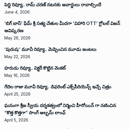
పెద్ది రివ్యూ.. రామ్ చరణ్ నటనకు అవార్డులు రావాల్సిందే
June 4, 2026
‘బిగ్ బాస్’ ఫేమ్ శ్రీ సత్య చేతుల మీదగా ‘విహారి OTT’ గ్లోబల్ విజన్
ఆవిష్కరణ
May 26, 2026
‘పురుష:’ మూవీ రివ్యూ.. మెప్పించిన మూడు జంటలు
May 22, 2026
హరుడు రివ్యూ.. విక్టరీ కొట్టిన వెంకట్
May 16, 2026
గేదెల రాజు మూవీ రివ్యూ.. డిఫరెంట్ ఎక్స్‌పీరియెన్స్ ఇచ్చే చిత్రం
April 25, 2026
ఘనంగా శ్రీజ స్వీయ దర్శకత్వంలో నిర్మించి హీరోయిన్ గా నటించిన
“కొత్త కొత్తగా” సాంగ్ ఆల్బమ్ లాంఛ్
April 5, 2026