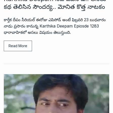
కథ తెలిసిన సౌందర్య.. మోనిత కొత్త నాటకం
కార్తీక దీపం సీరియల్ ఈరోజు ఎపిసోడ్ అంటే ఫిబ్రవరి 23 బుధవారం
నాడు ప్రసారం కానున్న Karthika Deepam Epiosde 1283
ధారావాహికలో అసలు విషయం తెలుస్తుంది.
Read More