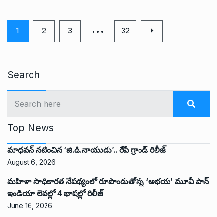
…
1
2
3
32
Search
Top News
మాధవన్ నటించిన ‘జి.డి.నాయుడు’.. రేపే గ్రాండ్ రిలీజ్
August 6, 2026
మహిళా సాధికారత నేపథ్యంలో రూపొందుతోన్న ‘అభ‌య‌’ మూవీ పాన్
ఇండియా లెవ‌ల్లో 4 భాష‌ల్లో రిలీజ్
June 16, 2026