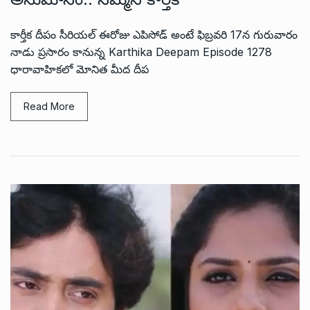
కార్తీక దీపం సీరియల్ ఈరోజు ఎపిసోడ్ అంటే ఫిబ్రవరి 17న గురువారం
నాడు ప్రసారం కానున్న Karthika Deepam Episode 1278
ధారావాహికలో మోనిత మీద దీప
Read More