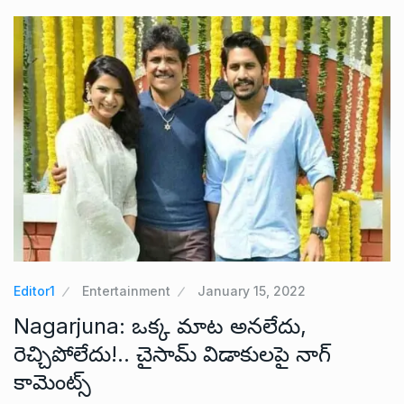
Editor1
Entertainment
January 15, 2022
Nagarjuna: ఒక్క మాట అనలేదు,
రెచ్చిపోలేదు!.. చైసామ్ విడాకులపై నాగ్
కామెంట్స్