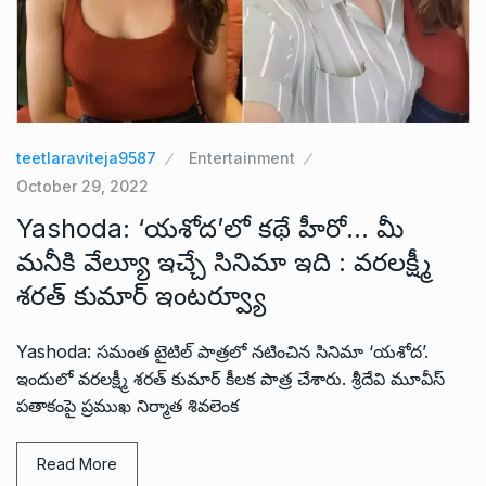
teetlaraviteja9587
Entertainment
October 29, 2022
Yashoda: ‘యశోద’లో కథే హీరో… మీ
మనీకి వేల్యూ ఇచ్చే సినిమా ఇది : వరలక్ష్మీ
శరత్ కుమార్ ఇంటర్వ్యూ
Yashoda: సమంత టైటిల్ పాత్రలో నటించిన సినిమా ‘యశోద’.
ఇందులో వరలక్ష్మీ శరత్ కుమార్ కీలక పాత్ర చేశారు. శ్రీదేవి మూవీస్
పతాకంపై ప్రముఖ నిర్మాత శివలెంక
Read More