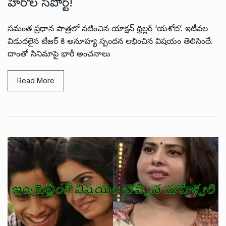
హీరోల సపోర్ట్!
సమంత ప్రధాన పాత్రలో నటించిన యాక్షన్ థ్రిల్లర్ ‘యశోద’. ఇటీవల
విడుదలైన టీజర్ కి అనూహ్య స్పందన లభించిన విషయం తెలిసిందే.
దాంతో సినిమాపై భారీ అంచనాలు
Read More