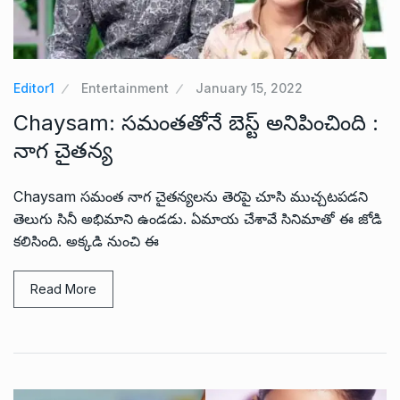
Editor1
Entertainment
January 15, 2022
Chaysam: సమంతతోనే బెస్ట్ అనిపించింది :
నాగ చైతన్య
Chaysam సమంత నాగ చైతన్యలను తెరపై చూసి ముచ్చటపడని
తెలుగు సినీ అభిమాని ఉండడు. ఏమాయ చేశావే సినిమాతో ఈ జోడి
కలిసింది. అక్కడి నుంచి ఈ
Read More