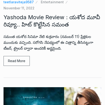
teetlaraviteja9587
Entertainment
November 11, 2022
Yashoda Movie Review : యశోద మూవీ
రివ్యూ.. హిట్ కొట్టేసిన సమంత
సమంత యశోద సినిమా నేటి శుక్రవారం (నవంబర్ 11) ప్రేక్షకుల
ముందుకు వచ్చింది. సరోగసి నేపథ్యంలో ఈ చిత్రాన్ని తీసినట్టుగా
టీజర్, ట్రైలర్ ద్వారా అందరికీ అర్థమైంది.
Read More