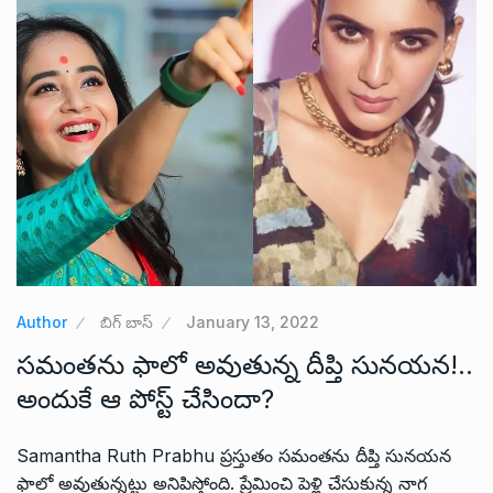
Author
బిగ్ బాస్
January 13, 2022
సమంతను ఫాలో అవుతున్న దీప్తి సునయన!..
అందుకే ఆ పోస్ట్ చేసిందా?
Samantha Ruth Prabhu ప్రస్తుతం సమంతను దీప్తి సునయన
ఫాలో అవుతున్నట్టు అనిపిస్తోంది. ప్రేమించి పెళ్లి చేసుకున్న నాగ