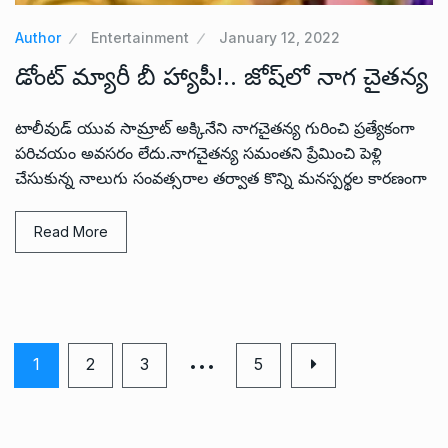
Author
Entertainment
January 12, 2022
డోంట్ మ్యారీ బీ హ్యాపీ!.. జోష్‌లో నాగ చైతన్య
టాలీవుడ్ యువ సామ్రాట్ అక్కినేని నాగచైతన్య గురించి ప్రత్యేకంగా
పరిచయం అవసరం లేదు.నాగచైతన్య సమంతని ప్రేమించి పెళ్లి
చేసుకున్న నాలుగు సంవత్సరాల తర్వాత కొన్ని మనస్పర్థల కారణంగా
Read More
…
1
2
3
5