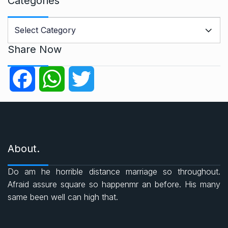
Categories
C
a
t
Share Now
e
g
F
W
T
o
r
a
h
w
i
e
c
a
i
s
About.
e
t
t
Do am he horrible distance marriage so throughout.
b
s
t
Afraid assure square so happenmr an before. His many
same been well can high that.
o
A
e