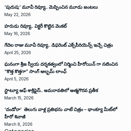
‘పురుష:’ మూవీ రివ్యూ.. మెప్పించిన మూడు జంటలు
May 22, 2026
హరుడు రివ్యూ.. విక్టరీ కొట్టిన వెంకట్
May 16, 2026
గేదెల రాజు మూవీ రివ్యూ.. డిఫరెంట్ ఎక్స్‌పీరియెన్స్ ఇచ్చే చిత్రం
April 25, 2026
ఘనంగా శ్రీజ స్వీయ దర్శకత్వంలో నిర్మించి హీరోయిన్ గా నటించిన
“కొత్త కొత్తగా” సాంగ్ ఆల్బమ్ లాంఛ్
April 5, 2026
స్టాట్యూ ఆఫ్ శాక్రిఫైస్.. అమరావతిలో ఆత్మగౌరవ ప్రతీక
March 15, 2026
‘దండోరా’ తెలుగు వాళ్ల ప్రతిభను చాటే చిత్రం – థాంక్యూ మీట్‌లో
హీరో శివాజీ
March 8, 2026