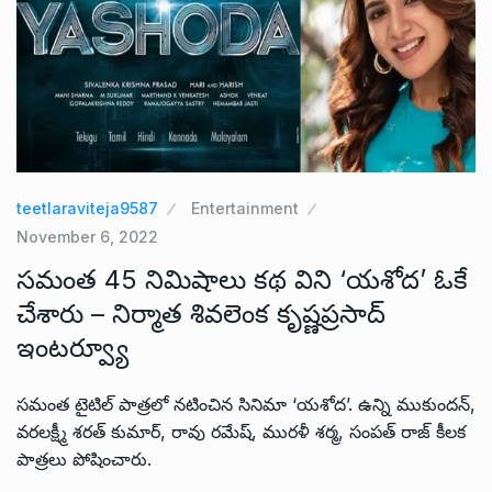
teetlaraviteja9587
Entertainment
November 6, 2022
సమంత 45 నిమిషాలు కథ విని ‘యశోద’ ఓకే
చేశారు – నిర్మాత శివలెంక కృష్ణప్రసాద్
ఇంటర్వ్యూ
సమంత టైటిల్ పాత్రలో నటించిన సినిమా ‘యశోద’. ఉన్ని ముకుందన్,
వరలక్ష్మీ శరత్ కుమార్, రావు రమేష్, మురళీ శర్మ, సంపత్ రాజ్ కీలక
పాత్రలు పోషించారు.