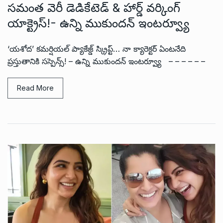
సమంత వెరీ డెడికేటెడ్ & హార్డ్ వర్కింగ్
యాక్ట్రెస్!- ఉన్ని ముకుందన్ ఇంటర్వ్యూ
‘యశోద’ కమర్షియల్ ప్యాకేజ్డ్ స్క్రిప్ట్… నా క్యారెక్టర్ ఏంటనేది
ప్రస్తుతానికి సస్పెన్స్! – ఉన్ని ముకుందన్ ఇంటర్వ్యూ – – – – – –
Read More