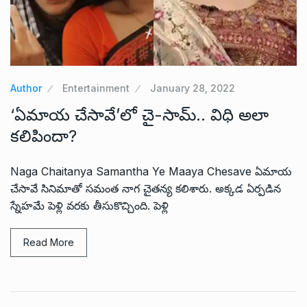
Author
Entertainment
January 28, 2022
‘ఏమాయ చేసావే’లో చై-సామ్.. విధి అలా
కలిపిందా?
Naga Chaitanya Samantha Ye Maaya Chesave ఏమాయ
చేసావే సినిమాతో సమంత నాగ చైతన్య కలిశారు. అక్కడ ఏర్పడిన
స్నేహమే పెళ్లి వరకు తీసుకొచ్చింది. పెళ్లి
Read More