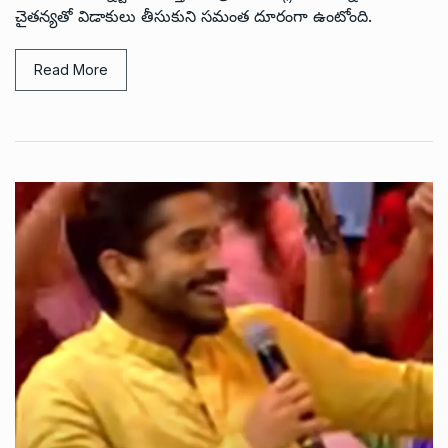
చైతన్యతో విడాకులు తీసుకుని సమంత దూరంగా ఉంటోంది.
Read More