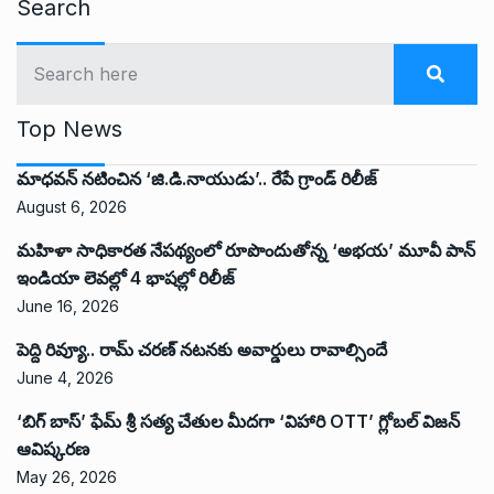
Search
Top News
మాధవన్ నటించిన ‘జి.డి.నాయుడు’.. రేపే గ్రాండ్ రిలీజ్
August 6, 2026
మహిళా సాధికారత నేపథ్యంలో రూపొందుతోన్న ‘అభ‌య‌’ మూవీ పాన్
ఇండియా లెవ‌ల్లో 4 భాష‌ల్లో రిలీజ్
June 16, 2026
పెద్ది రివ్యూ.. రామ్ చరణ్ నటనకు అవార్డులు రావాల్సిందే
June 4, 2026
‘బిగ్ బాస్’ ఫేమ్ శ్రీ సత్య చేతుల మీదగా ‘విహారి OTT’ గ్లోబల్ విజన్
ఆవిష్కరణ
May 26, 2026