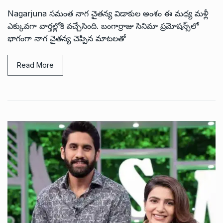
Nagarjuna సమంత నాగ చైతన్య విడాకుల అంశం ఈ మధ్య మళ్లీ
ఎక్కువగా వార్తల్లోకి వచ్చేసింది. బంగార్రాజు సినిమా ప్రమోషన్స్‌లో
భాగంగా నాగ చైతన్య చెప్పిన మాటలతో
Read More