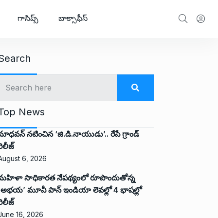
గాసిప్స్
బాక్సాఫీస్
Search
Top News
మాధవన్ నటించిన ‘జి.డి.నాయుడు’.. రేపే గ్రాండ్
రిలీజ్
August 6, 2026
మహిళా సాధికారత నేపథ్యంలో రూపొందుతోన్న
‘అభ‌య‌’ మూవీ పాన్ ఇండియా లెవ‌ల్లో 4 భాష‌ల్లో
రిలీజ్
June 16, 2026