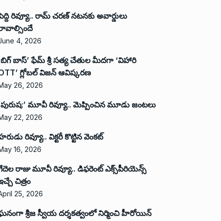
పెద్ది రివ్యూ.. రామ్ చరణ్ నటనకు అవార్డులు
రావాల్సిందే
June 4, 2026
‘బిగ్ బాస్’ ఫేమ్ శ్రీ సత్య చేతుల మీదగా ‘విహారి
OTT’ గ్లోబల్ విజన్ ఆవిష్కరణ
May 26, 2026
‘పురుష:’ మూవీ రివ్యూ.. మెప్పించిన మూడు జంటలు
May 22, 2026
హరుడు రివ్యూ.. విక్టరీ కొట్టిన వెంకట్
May 16, 2026
గేదెల రాజు మూవీ రివ్యూ.. డిఫరెంట్ ఎక్స్‌పీరియెన్స్
ఇచ్చే చిత్రం
April 25, 2026
ఘనంగా శ్రీజ స్వీయ దర్శకత్వంలో నిర్మించి హీరోయిన్