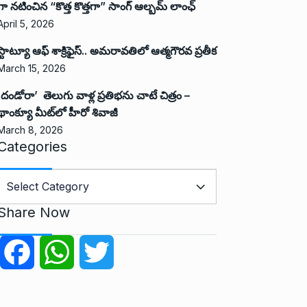
గా నటించిన “కొత్త కొత్తగా” సాంగ్ ఆల్బమ్ లాంఛ్
April 5, 2026
స్టాట్యూ ఆఫ్ శాక్రిఫైస్.. అమరావతిలో ఆత్మగౌరవ ప్రతీక
March 15, 2026
‘దండోరా’ తెలుగు వాళ్ల ప్రతిభను చాటే చిత్రం –
థాంక్యూ మీట్‌లో హీరో శివాజీ
March 8, 2026
Categories
C
a
Share Now
e
g
F
W
T
o
r
a
h
w