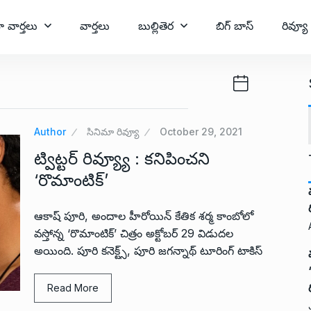
ా వార్తలు
వార్తలు
బుల్లితెర
బిగ్ బాస్
రివ్యూ
Author
సినిమా రివ్యూ
October 29, 2021
ట్విట్టర్ రివ్య్యూ : కనిపించని
‘రొమాంటిక్’
ఆకాష్ పూరి, అందాల హీరోయిన్ కేతిక శర్మ కాంబోలో
వస్తోన్న ‘రొమాంటిక్’ చిత్రం అక్టోబర్ 29 విడుదల
అయింది. పూరి కనెక్ట్స్, పూరి జగన్నాథ్ టూరింగ్ టాకిస్
Read More