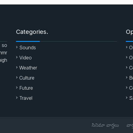
Categories.
Op
 so
Sounds
O
enmr
Video
O
high
Weather
C
Culture
B
Future
C
Travel
S
సినిమా వార్తలు
వార