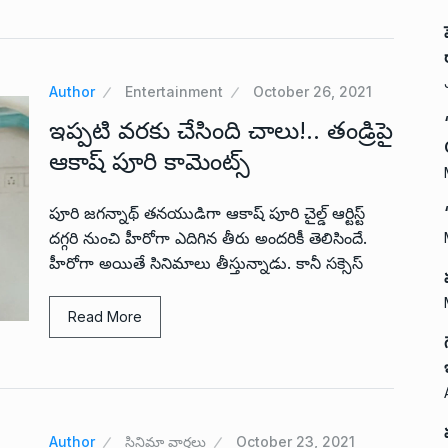
Author
Entertainment
October 26, 2021
ఇప్పటి వరకు చేసింది చాలు!.. తండ్రిపై
ఆకాష్ పూరి కామెంట్స్
పూరి జగన్నాథ్ తనయుడిగా ఆకాష్ పూరి చైల్డ్ ఆర్టిస్ట్
దగ్గరి నుంచి హీరోగా ఎదిగిన తీరు అందరికీ తెలిసిందే.
హీరోగా అయితే సినిమాలు తీస్తున్నాడు. కానీ సక్సెస్
Read More
Author
సినిమా వార్తలు
October 23, 2021