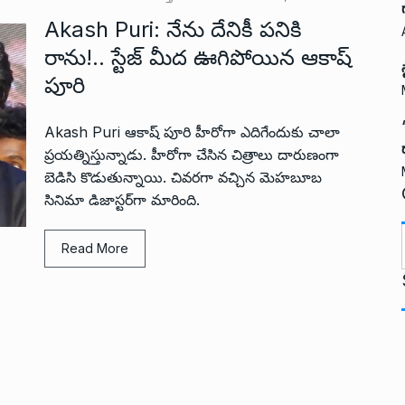
Akash Puri: నేను దేనికీ పనికి
రాను!.. స్టేజ్ మీద ఊగిపోయిన ఆకాష్
పూరి
Akash Puri ఆకాష్ పూరి హీరోగా ఎదిగేందుకు చాలా
ప్రయత్నిస్తున్నాడు. హీరోగా చేసిన చిత్రాలు దారుణంగా
బెడిసి కొడుతున్నాయి. చివరగా వచ్చిన మెహబూబ
సినిమా డిజాస్టర్‌గా మారింది.
Read More
t
i