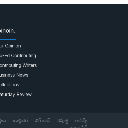
e
c
a
i
s
e
t
t
inoin.
b
s
t
ur Opinion
o
A
e
p-Ed Contributing
o
p
r
ontributing Writers
usiness News
k
p
ollections
aturday Review
్తలు
బుల్లితెర
బిగ్ బాస్
రివ్యూ
గాసిప్స్
బాక్సాఫీస్