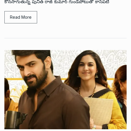
కొనసాగుతున్న పునీత్ రాజ్ కుమార్ గుండెపోటుతో కాసేపటి
Read More