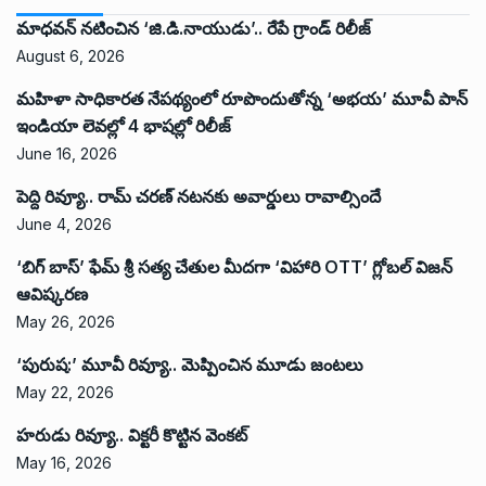
మాధవన్ నటించిన ‘జి.డి.నాయుడు’.. రేపే గ్రాండ్ రిలీజ్
August 6, 2026
మహిళా సాధికారత నేపథ్యంలో రూపొందుతోన్న ‘అభ‌య‌’ మూవీ పాన్
ఇండియా లెవ‌ల్లో 4 భాష‌ల్లో రిలీజ్
June 16, 2026
పెద్ది రివ్యూ.. రామ్ చరణ్ నటనకు అవార్డులు రావాల్సిందే
June 4, 2026
‘బిగ్ బాస్’ ఫేమ్ శ్రీ సత్య చేతుల మీదగా ‘విహారి OTT’ గ్లోబల్ విజన్
ఆవిష్కరణ
May 26, 2026
‘పురుష:’ మూవీ రివ్యూ.. మెప్పించిన మూడు జంటలు
May 22, 2026
హరుడు రివ్యూ.. విక్టరీ కొట్టిన వెంకట్
May 16, 2026