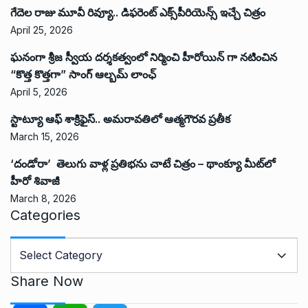
గేదెల రాజు మూవీ రివ్యూ.. డిఫరెంట్ ఎక్స్‌పీరియెన్స్ ఇచ్చే చిత్రం
April 25, 2026
ఘనంగా శ్రీజ స్వీయ దర్శకత్వంలో నిర్మించి హీరోయిన్ గా నటించిన
“కొత్త కొత్తగా” సాంగ్ ఆల్బమ్ లాంఛ్
April 5, 2026
స్టాట్యూ ఆఫ్ శాక్రిఫైస్.. అమరావతిలో ఆత్మగౌరవ ప్రతీక
March 15, 2026
‘దండోరా’ తెలుగు వాళ్ల ప్రతిభను చాటే చిత్రం – థాంక్యూ మీట్‌లో
హీరో శివాజీ
March 8, 2026
Categories
C
a
t
Share Now
e