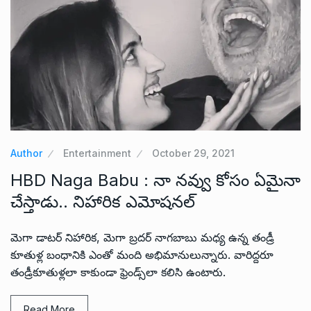
Author
Entertainment
October 29, 2021
HBD Naga Babu : నా నవ్వు కోసం ఏమైనా
చేస్తాడు.. నిహారిక ఎమోషనల్
మెగా డాటర్ నిహారిక, మెగా బ్రదర్ నాగబాబు మధ్య ఉన్న తండ్రీ
కూతుళ్ల బంధానికి ఎంతో మంది అభిమానులున్నారు. వారిద్దరూ
తండ్రీకూతుళ్లలా కాకుండా ఫ్రెండ్స్‌లా కలిసి ఉంటారు.
Read More