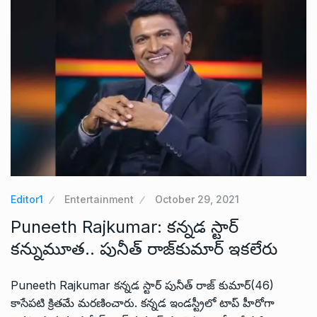
Editor1
Entertainment
October 29, 2021
Puneeth Rajkumar: కన్నడ స్టార్
కన్నుమూత.. పునీత్ రాజ్‌కుమార్ ఇకలేరు
Puneeth Rajkumar కన్నడ స్టార్ పునీత్ రాజ్ కుమార్(46)
కాసేపటి క్రితమే మరణించారు. కన్నడ ఇండస్ట్రీలో టాప్ హీరోగా