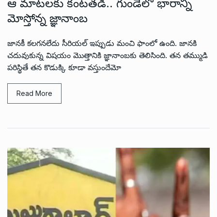
ఆ మాటలకు కంటతడి.. గుండెలో భారాన్ని
మోస్తోన్న జ్ఞానాంబ
జానకీ కలగనలేదు సీరియల్ ఇప్పుడు మంచి ఫాంలో ఉంది. జానకి
చదువుకున్న విషయం మొత్తానికి జ్ఞానాంబకు తెలిసింది. తన తమ్ముడి
పరిస్థితే తన కొడుక్కి కూడా వస్తుందేమో
Read More