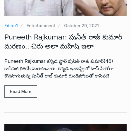
Editor1
Entertainment
October 29, 2021
Puneeth Rajkumar: పునీత్ రాజ్ కుమార్
మరణం.. చిరు అలా మహేష్ ఇలా
Puneeth Rajkumar కన్నడ స్టార్ పునీత్ రాజ్ కుమార్(46)
కాసేపటి క్రితమే మరణించారు. కన్నడ ఇండస్ట్రీలో టాప్ హీరోగా
కొనసాగుతున్న పునీత్ రాజ్ కుమార్ గుండెపోటుతో కాసేపటి
Read More