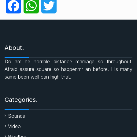
g
F
W
T
o
r
a
h
w
i
e
c
a
i
s
About.
e
t
t
Do am he horrible distance marriage so throughout.
b
s
t
Afraid assure square so happenmr an before. His many
same been well can high that.
o
A
e
o
p
r
Categories.
k
p
Sounds
Video
Weather