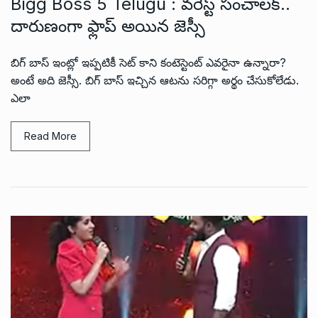
Bigg Boss 5 Telugu : వరెస్ట్ సంచాలక్..
దారుణంగా ఫ్లాప్ అయిన జెస్సీ
బిగ్ బాస్ ఇంట్లో ఇప్పటికీ సెట్ కాని కంటెస్టెంట్ ఎవరైనా ఉన్నారా?
అంటే అది జెస్సీ. బిగ్ బాస్ ఇచ్చిన ఆటను సరిగ్గా అర్థం చేసుకోలేడు.
ఎలా
Read More