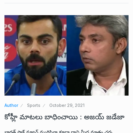
Author
Sports
October 29, 2021
కోహ్లీ మాటలు బాధించాయి : అజయ్ జడేజా
భారత్ పాక్ మ్యాచ్ ముగిసినా కూడా దాని మీద మాత్రం చర్చ