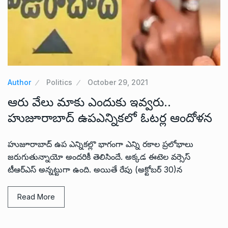
Author
Politics
October 29, 2021
ఆరు వేలు మాకు ఎందుకు ఇవ్వరు..
హుజూరాబాద్ ఉపఎన్నికలో ఓటర్ల ఆందోళన
హుజూరాబాద్ ఉప ఎన్నికల్లొ భాగంగా ఎన్ని రకాల ప్రలోభాలు
జరుగుతున్నాయో అందరికీ తెలిసిందే. అక్కడ ఈటెల వర్సెస్
టీఆర్ఎస్ అన్నట్టుగా ఉంది. అయితే రేపు (అక్టోబర్ 30)న
Read More