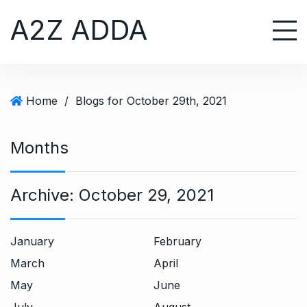
S
A2Z ADDA
k
i
p
t
o
Home
/
Blogs for October 29th, 2021
c
o
n
Months
t
e
Archive:
October 29, 2021
n
t
January
February
March
April
May
June