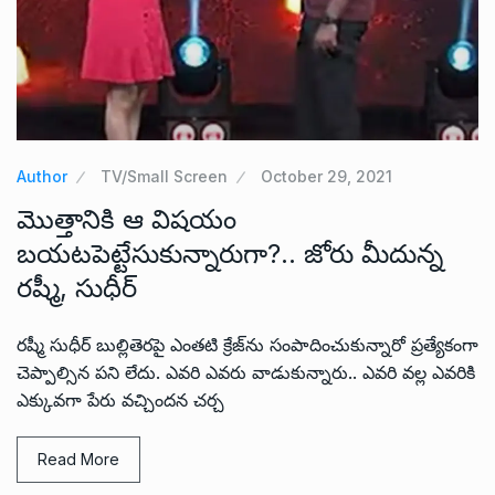
Author
TV/Small Screen
October 29, 2021
మొత్తానికి ఆ విషయం
బయటపెట్టేసుకున్నారుగా?.. జోరు మీదున్న
రష్మీ, సుధీర్
రష్మీ సుధీర్ బుల్లితెరపై ఎంతటి క్రేజ్‌ను సంపాదించుకున్నారో ప్రత్యేకంగా
చెప్పాల్సిన పని లేదు. ఎవరి ఎవరు వాడుకున్నారు.. ఎవరి వల్ల ఎవరికి
ఎక్కువగా పేరు వచ్చిందన చర్చ
Read More