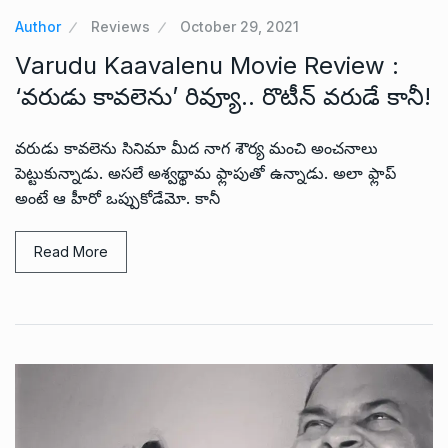
Author
Reviews
October 29, 2021
Varudu Kaavalenu Movie Review :
‘వరుడు కావలెను’ రివ్యూ.. రొటీన్ వరుడే కానీ!
వరుడు కావలెను సినిమా మీద నాగ శౌర్య మంచి అంచనాలు
పెట్టుకున్నాడు. అసలే అశ్వథ్థామ ఫ్లాపుతో ఉన్నాడు. అలా ఫ్లాప్
అంటే ఆ హీరో ఒప్పుకోడేమో. కానీ
Read More