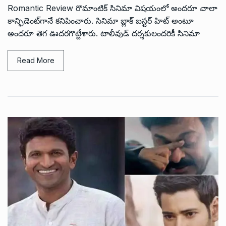
Romantic Review రొమాంటిక్ సినిమా విషయంలో అందరూ చాలా
కాన్ఫిడెంట్‌గానే కనిపించారు. సినిమా బ్లాక్ బస్టర్ హిట్ అంటూ
అందరూ తెగ ఊదరగొట్టేశారు. టాలీవుడ్ దర్శకులందరికీ సినిమా
Read More