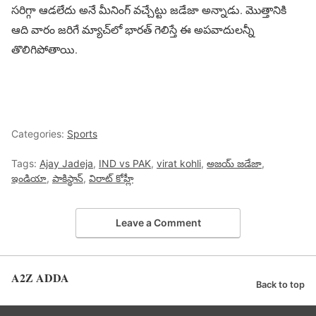
సరిగ్గా ఆడలేదు అనే మీనింగ్ వచ్చేట్టు జడేజా అన్నాడు. మొత్తానికి
ఆది వారం జరిగే మ్యాచ్‌లో భారత్ గెలిస్తే ఈ అపవాదులన్నీ
తొలిగిపోతాయి.
Categories:
Sports
Tags:
Ajay Jadeja
,
IND vs PAK
,
virat kohli
,
అజయ్ జడేజా
,
ఇండియా
,
పాకిస్థాన్
,
విరాట్ కోహ్లీ
Leave a Comment
A2Z ADDA
Back to top