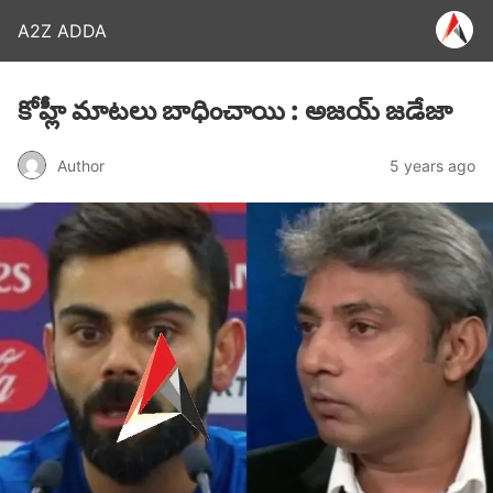
A2Z ADDA
కోహ్లీ మాటలు బాధించాయి : అజయ్ జడేజా
Author
5 years ago