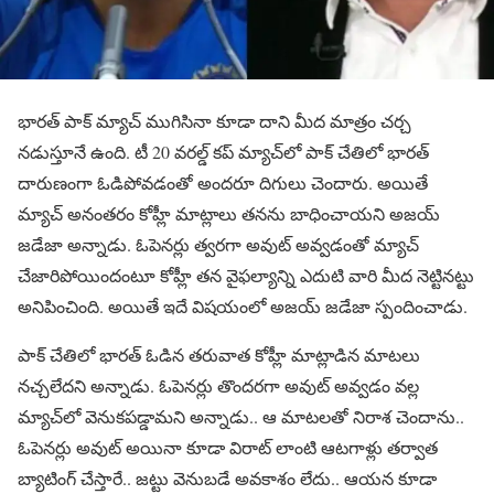
భారత్ పాక్ మ్యాచ్ ముగిసినా కూడా దాని మీద మాత్రం చర్చ
నడుస్తూనే ఉంది. టీ 20 వరల్డ్ కప్ మ్యాచ్‌లో పాక్ చేతిలో భారత్
దారుణంగా ఓడిపోవడంతో అందరూ దిగులు చెందారు. అయితే
మ్యాచ్ అనంతరం కోహ్లీ మాట్లాలు తనను బాధించాయని అజయ్
జడేజా అన్నాడు. ఓపెనర్లు త్వరగా అవుట్ అవ్వడంతో మ్యాచ్
చేజారిపోయిందంటూ కోహ్లీ తన వైఫల్యాన్ని ఎదుటి వారి మీద నెట్టినట్టు
అనిపించింది. అయితే ఇదే విషయంలో అజయ్ జడేజా స్పందించాడు.
పాక్ చేతిలో భారత్ ఓడిన తరువాత కోహ్లీ మాట్లాడిన మాటలు
నచ్చలేదని అన్నాడు. ఓపెనర్లు తొందరగా అవుట్ అవ్వడం వల్ల
మ్యాచ్‌లో వెనుకపడ్డామని అన్నాడు.. ఆ మాటలతో నిరాశ చెందాను..
ఓపెనర్లు అవుట్ అయినా కూడా విరాట్ లాంటి ఆటగాళ్లు తర్వాత
బ్యాటింగ్ చేస్తారే.. జట్టు వెనుబడే అవకాశం లేదు.. ఆయన కూడా