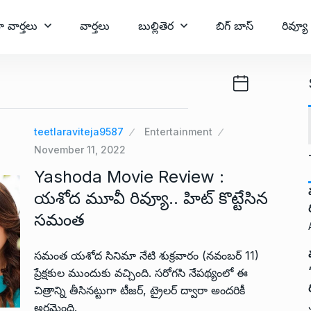
ా వార్తలు
వార్తలు
బుల్లితెర
బిగ్ బాస్
రివ్యూ
teetlaraviteja9587
Entertainment
November 11, 2022
Yashoda Movie Review :
యశోద మూవీ రివ్యూ.. హిట్ కొట్టేసిన
సమంత
సమంత యశోద సినిమా నేటి శుక్రవారం (నవంబర్ 11)
ప్రేక్షకుల ముందుకు వచ్చింది. సరోగసి నేపథ్యంలో ఈ
చిత్రాన్ని తీసినట్టుగా టీజర్, ట్రైలర్ ద్వారా అందరికీ
అర్థమైంది.