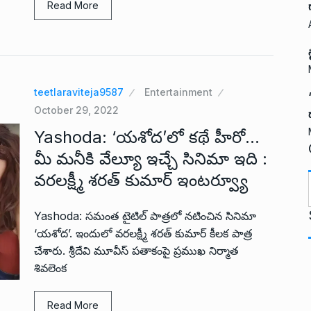
Read More
teetlaraviteja9587
Entertainment
October 29, 2022
Yashoda: ‘యశోద’లో కథే హీరో…
మీ మనీకి వేల్యూ ఇచ్చే సినిమా ఇది :
వరలక్ష్మీ శరత్ కుమార్ ఇంటర్వ్యూ
t
Yashoda: సమంత టైటిల్ పాత్రలో నటించిన సినిమా
‘యశోద’. ఇందులో వరలక్ష్మీ శరత్ కుమార్ కీలక పాత్ర
చేశారు. శ్రీదేవి మూవీస్ పతాకంపై ప్రముఖ నిర్మాత
శివలెంక
i
Read More