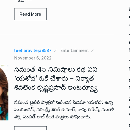
Read More
teetlaraviteja9587
Entertainment
November 6, 2022
సమంత 45 నిమిషాలు కథ విని
‘యశోద’ ఓకే చేశారు – నిర్మాత
శివలెంక కృష్ణప్రసాద్ ఇంటర్వ్యూ
సమంత టైటిల్ పాత్రలో నటించిన సినిమా ‘యశోద’. ఉన్ని
ముకుందన్, వరలక్ష్మీ శరత్ కుమార్, రావు రమేష్, మురళీ
శర్మ, సంపత్ రాజ్ కీలక పాత్రలు పోషించారు.