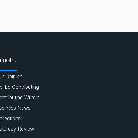
e
c
a
i
s
e
t
t
b
s
t
o
A
e
inoin.
o
p
r
ur Opinion
k
p
p-Ed Contributing
ontributing Writers
usiness News
ollections
aturday Review