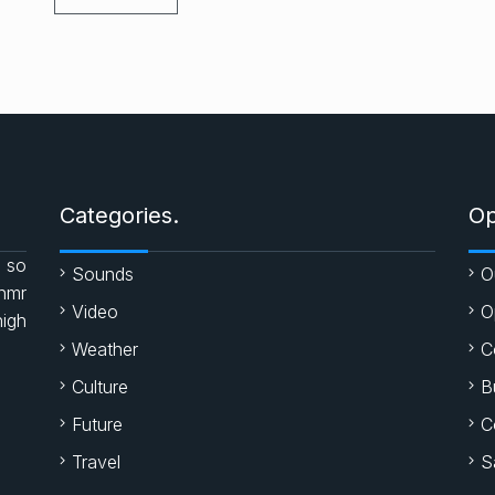
Categories.
Op
 so
Sounds
O
enmr
Video
O
high
Weather
C
Culture
B
Future
C
Travel
S