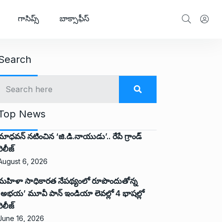
గాసిప్స్
బాక్సాఫీస్
Search
Top News
మాధవన్ నటించిన ‘జి.డి.నాయుడు’.. రేపే గ్రాండ్
రిలీజ్
August 6, 2026
మహిళా సాధికారత నేపథ్యంలో రూపొందుతోన్న
‘అభ‌య‌’ మూవీ పాన్ ఇండియా లెవ‌ల్లో 4 భాష‌ల్లో
రిలీజ్
June 16, 2026