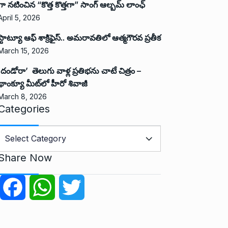
గా నటించిన “కొత్త కొత్తగా” సాంగ్ ఆల్బమ్ లాంఛ్
April 5, 2026
స్టాట్యూ ఆఫ్ శాక్రిఫైస్.. అమరావతిలో ఆత్మగౌరవ ప్రతీక
March 15, 2026
‘దండోరా’ తెలుగు వాళ్ల ప్రతిభను చాటే చిత్రం –
థాంక్యూ మీట్‌లో హీరో శివాజీ
March 8, 2026
Categories
C
a
Share Now
e
g
F
W
T
o
r
a
h
w