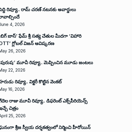
పెద్ది రివ్యూ.. రామ్ చరణ్ నటనకు అవార్డులు
రావాల్సిందే
June 4, 2026
‘బిగ్ బాస్’ ఫేమ్ శ్రీ సత్య చేతుల మీదగా ‘విహారి
OTT’ గ్లోబల్ విజన్ ఆవిష్కరణ
May 26, 2026
‘పురుష:’ మూవీ రివ్యూ.. మెప్పించిన మూడు జంటలు
May 22, 2026
హరుడు రివ్యూ.. విక్టరీ కొట్టిన వెంకట్
May 16, 2026
గేదెల రాజు మూవీ రివ్యూ.. డిఫరెంట్ ఎక్స్‌పీరియెన్స్
ఇచ్చే చిత్రం
April 25, 2026
ఘనంగా శ్రీజ స్వీయ దర్శకత్వంలో నిర్మించి హీరోయిన్