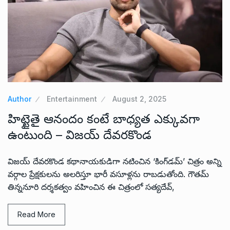
Author
Entertainment
August 2, 2025
హిట్టైతై ఆనందం కంటే బాధ్యత ఎక్కువగా
ఉంటుంది – విజయ్ దేవరకొండ
విజయ్ దేవరకొండ కథానాయకుడిగా నటించిన ‘కింగ్‌డమ్’ చిత్రం అన్ని
వర్గాల ప్రేక్షకులను అలరిస్తూ భారీ వసూళ్లను రాబడుతోంది. గౌతమ్
తిన్ననూరి దర్శకత్వం వహించిన ఈ చిత్రంలో సత్యదేవ్,
Read More