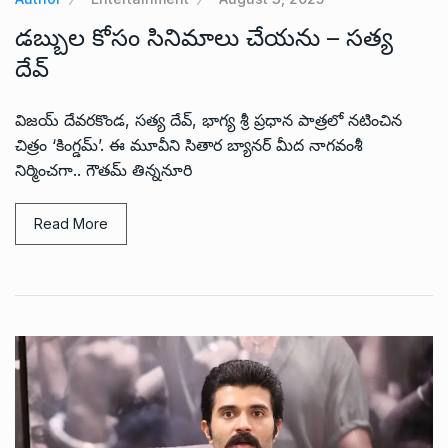
డబ్బుల కోసం సినిమాలు చేయను – సత్య
దేవ్
విజయ్ దేవరకొండ, సత్య దేవ్, భాగ్య శ్రీ ప్రధాన పాత్రలో నటించిన
చిత్రం ‘కింగ్డమ్’. ఈ మూవీని సితార బ్యానర్ మీద నాగవంశీ
నిర్మించగా.. గౌతమ్ తిన్ననూరి
Read More