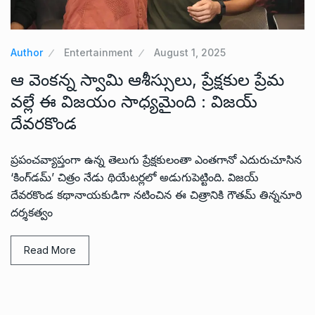
Author
Entertainment
August 1, 2025
ఆ వెంకన్న స్వామి ఆశీస్సులు, ప్రేక్షకుల ప్రేమ
వల్లే ఈ విజయం సాధ్యమైంది : విజయ్
దేవరకొండ
ప్రపంచవ్యాప్తంగా ఉన్న తెలుగు ప్రేక్షకులంతా ఎంతగానో ఎదురుచూసిన
‘కింగ్‌డమ్’ చిత్రం నేడు థియేటర్లలో అడుగుపెట్టింది. విజయ్
దేవరకొండ కథానాయకుడిగా నటించిన ఈ చిత్రానికి గౌతమ్ తిన్ననూరి
దర్శకత్వం
Read More