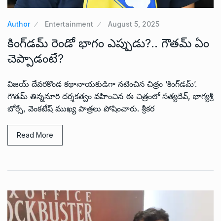
Author
Entertainment
August 5, 2025
కింగ్‌డమ్ రెండో భాగం ఎప్పుడు?.. గౌతమ్ ఏం
చెప్పాడంటే?
విజయ్ దేవరకొండ కథానాయకుడిగా నటించిన చిత్రం ‘కింగ్‌డమ్’.
గౌతమ్ తిన్ననూరి దర్శకత్వం వహించిన ఈ చిత్రంలో సత్యదేవ్, భాగ్యశ్రీ
బోర్సే, వెంకటేష్ ముఖ్య పాత్రలు పోషించారు. శ్రీకర
Read More