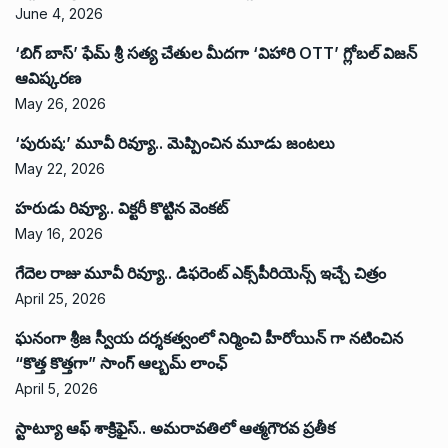
June 4, 2026
‘బిగ్ బాస్’ ఫేమ్ శ్రీ సత్య చేతుల మీదగా ‘విహారి OTT’ గ్లోబల్ విజన్
ఆవిష్కరణ
May 26, 2026
‘పురుష:’ మూవీ రివ్యూ.. మెప్పించిన మూడు జంటలు
May 22, 2026
హరుడు రివ్యూ.. విక్టరీ కొట్టిన వెంకట్
May 16, 2026
గేదెల రాజు మూవీ రివ్యూ.. డిఫరెంట్ ఎక్స్‌పీరియెన్స్ ఇచ్చే చిత్రం
April 25, 2026
ఘనంగా శ్రీజ స్వీయ దర్శకత్వంలో నిర్మించి హీరోయిన్ గా నటించిన
“కొత్త కొత్తగా” సాంగ్ ఆల్బమ్ లాంఛ్
April 5, 2026
స్టాట్యూ ఆఫ్ శాక్రిఫైస్.. అమరావతిలో ఆత్మగౌరవ ప్రతీక