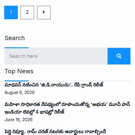
1
2
Search
Top News
మాధవన్ నటించిన ‘జి.డి.నాయుడు’.. రేపే గ్రాండ్ రిలీజ్
August 6, 2026
మహిళా సాధికారత నేపథ్యంలో రూపొందుతోన్న ‘అభ‌య‌’ మూవీ పాన్
ఇండియా లెవ‌ల్లో 4 భాష‌ల్లో రిలీజ్
June 16, 2026
పెద్ది రివ్యూ.. రామ్ చరణ్ నటనకు అవార్డులు రావాల్సిందే