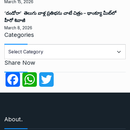
March 15, 2026
‘దండోరా’ తెలుగు వాళ్ల ప్రతిభను చాటే చిత్రం – థాంక్యూ మీట్‌లో
హీరో శివాజీ
March 8, 2026
Categories
C
a
t
Share Now
e
g
F
W
T
o
r
a
h
w
i
e
c
a
i
s
About.
e
t
t