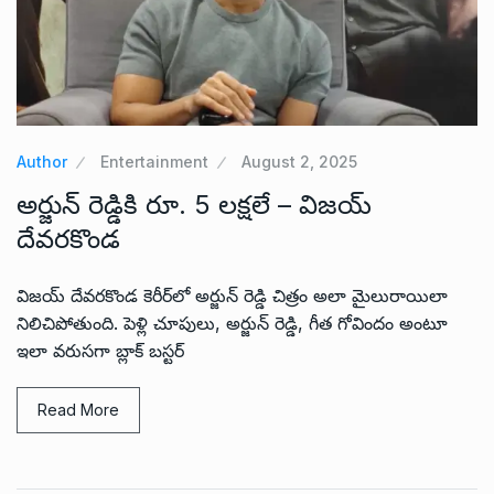
Author
Entertainment
August 2, 2025
అర్జున్ రెడ్డికి రూ. 5 లక్షలే – విజయ్
దేవరకొండ
విజయ్ దేవరకొండ కెరీర్‌లో అర్జున్ రెడ్డి చిత్రం అలా మైలురాయిలా
నిలిచిపోతుంది. పెళ్లి చూపులు, అర్జున్ రెడ్డి, గీత గోవిందం అంటూ
ఇలా వరుసగా బ్లాక్ బస్టర్
Read More