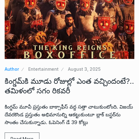
Author
Entertainment
August 3, 2025
కింగ్డమ్‌కి మూడు రోజుల్లో ఎంత వచ్చిందంటే?..
తమిళంలో సగం రికవరీ
కింగ్డమ్ మూవీ ప్రస్తుతం బాక్సాఫీస్ వద్ద సత్తా చాటుకుంటోంది. విజయ్
దేవరకొండ ప్రస్తుతం అభిమానుల్ని ఆకట్టుకుంటూ బ్లాక్ బస్టర్‌ను
సొంతం చేసుకున్నాడు. ఓపెనింగ్ డే 39 కోట్లు
Read More