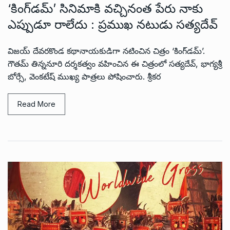
‘కింగ్‌డమ్’ సినిమాకి వచ్చినంత పేరు నాకు
ఎప్పుడూ రాలేదు : ప్రముఖ నటుడు సత్యదేవ్
విజయ్ దేవరకొండ కథానాయకుడిగా నటించిన చిత్రం ‘కింగ్‌డమ్’.
గౌతమ్ తిన్ననూరి దర్శకత్వం వహించిన ఈ చిత్రంలో సత్యదేవ్, భాగ్యశ్రీ
బోర్సే, వెంకటేష్ ముఖ్య పాత్రలు పోషించారు. శ్రీకర
Read More