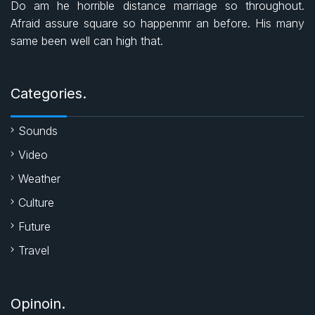
Do am he horrible distance marriage so throughout.
b
s
t
Afraid assure square so happenmr an before. His many
same been well can high that.
o
A
e
o
p
r
Categories.
k
p
Sounds
Video
Weather
Culture
Future
Travel
Opinoin.