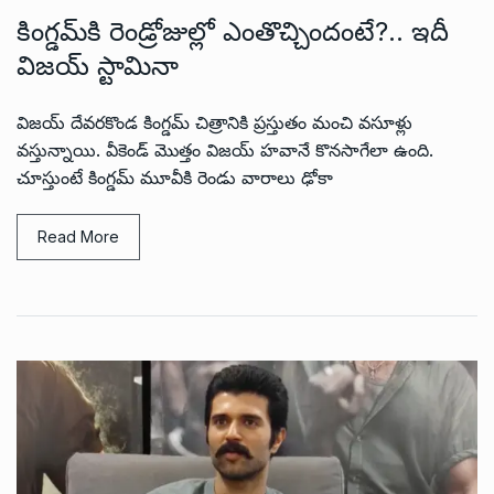
కింగ్డమ్‌కి రెండ్రోజుల్లో ఎంతొచ్చిందంటే?.. ఇదీ
విజయ్ స్టామినా
విజయ్ దేవరకొండ కింగ్డమ్ చిత్రానికి ప్రస్తుతం మంచి వసూళ్లు
వస్తున్నాయి. వీకెండ్ మొత్తం విజయ్ హవానే కొనసాగేలా ఉంది.
చూస్తుంటే కింగ్డమ్ మూవీకి రెండు వారాలు ఢోకా
Read More