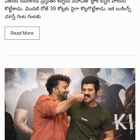
విజయ్ దేవరకొండ ప్రస్తుతం కింగ్డమ్ మూవీతో బ్లాక్ బస్టర్ హిట్‌ను
కొట్టేశాడు. మొదటి రోజే 39 కోట్లకు పైగా కొల్లగొట్టేశాడు. ఇక బుకింగ్స్
చూస్తే గంట గంటకు
Read More