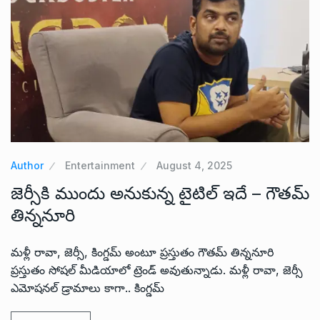
Author
Entertainment
August 4, 2025
జెర్సీకి ముందు అనుకున్న టైటిల్ ఇదే – గౌతమ్
తిన్ననూరి
మళ్లీ రావా, జెర్సీ, కింగ్డమ్ అంటూ ప్రస్తుతం గౌతమ్ తిన్ననూరి
ప్రస్తుతం సోషల్ మీడియాలో ట్రెండ్ అవుతున్నాడు. మళ్లీ రావా, జెర్సీ
ఎమోషనల్ డ్రామాలు కాగా.. కింగ్డమ్