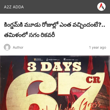
A2Z ADDA
కింగ్డమ్‌కి మూడు రోజుల్లో ఎంత వచ్చిందంటే?..
తమిళంలో సగం రికవరీ
Author
1 year ago