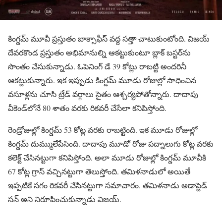
కింగ్డమ్ మూవీ ప్రస్తుతం బాక్సాఫీస్ వద్ద సత్తా చాటుకుంటోంది. విజయ్
దేవరకొండ ప్రస్తుతం అభిమానుల్ని ఆకట్టుకుంటూ బ్లాక్ బస్టర్‌ను
సొంతం చేసుకున్నాడు. ఓపెనింగ్ డే 39 కోట్లు రాబట్టి అందరినీ
ఆకట్టుకున్నారు. ఇక ఇప్పుడు కింగ్డమ్ మూడు రోజుల్లో సాధించిన
వసూళ్లను చూసి ట్రేడ్ వర్గాలు సైతం ఆశ్చర్యపోతోన్నారు. దాదాపు
వీకెండ్‌లోనే 80 శాతం వరకు రికవరీ చేసేలా కనిపిస్తోంది.
రెండ్రోజుల్లో కింగ్డమ్ 53 కోట్ల వరకు రాబట్టింది. ఇక మూడు రోజుల్లో
కింగ్డమ్ దుమ్ములేపేసింది. దాదాపు మూడో రోజు పద్నాలుగు కోట్ల వరకు
కలెక్ట్ చేసినట్టుగా కనిపిస్తోంది. అలా మూడు రోజుల్లో కింగ్డమ్ మూవీకి
67 కోట్ల గ్రాస్ వచ్చినట్టుగా తెలుస్తోంది. తమిళనాడులో అయితే
ఇప్పటికే సగం రికవరీ చేసినట్టుగా సమాచారం. తమిళనాడు అడాప్టెడ్
సన్ అని నిరూపించుకున్నాడు విజయ్.