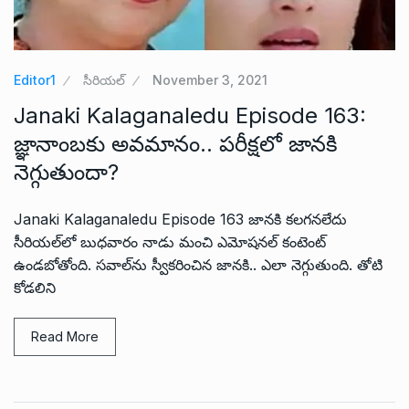
Editor1
సీరియల్
November 3, 2021
Janaki Kalaganaledu Episode 163:
జ్ఞానాంబకు అవమానం.. పరీక్షలో జానకి
నెగ్గుతుందా?
Janaki Kalaganaledu Episode 163 జానకి కలగనలేదు
సీరియల్‌లో బుధవారం నాడు మంచి ఎమోషనల్ కంటెంట్
ఉండబోతోంది. సవాల్‌ను స్వీకరించిన జానకి.. ఎలా నెగ్గుతుంది. తోటి
కోడలిని
Read More