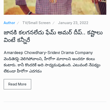
Author
TV/Small Screen
January 23, 2022
జానకి కలగనలేదు ఫేమ్ అమర్ దీప్.. కష్టాలు
వింటే కన్నీరే
Amardeep Chowdhary-Sridevi Drama Company
వెండితెరపై వెలిగిపోవాలని, హీరోగా మారాలని అందరూ కలలు
కంటారు. కానీ కొందరికే అది సాధ్యమవుతుంది. ఎటువంటి నేపథ్యం
లేకుండా హీరోగా ఎదగడం
Read More