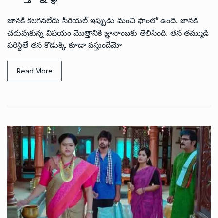
జానకీ కలగనలేదు సీరియల్ ఇప్పుడు మంచి ఫాంలో ఉంది. జానకి
చదువుకున్న విషయం మొత్తానికి జ్ఞానాంబకు తెలిసింది. తన తమ్ముడి
పరిస్థితే తన కొడుక్కి కూడా వస్తుందేమో
Read More