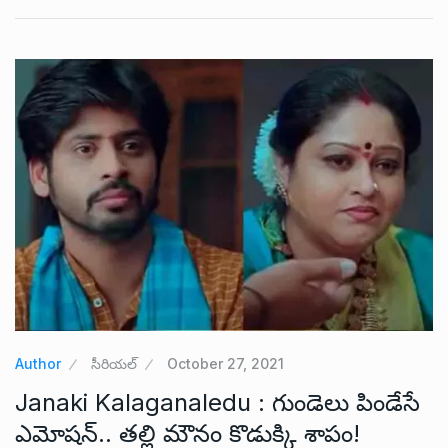
Author
సీరియల్
October 27, 2021
Janaki Kalaganaledu : గుండెలు పిండేసే
ఎమోషన్.. తల్లి మౌనం కొడుక్కి శాపం!