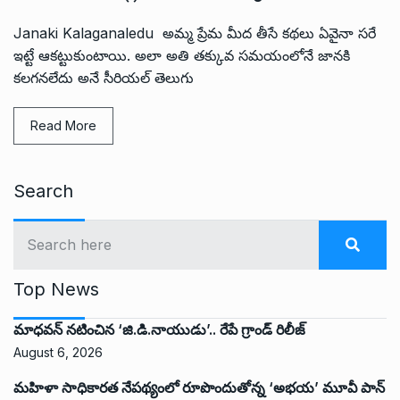
Janaki Kalaganaledu అమ్మ ప్రేమ మీద తీసే కథలు ఏవైనా సరే
ఇట్టే ఆకట్టుకుంటాయి. అలా అతి తక్కువ సమయంలోనే జానకి
కలగనలేదు అనే సీరియల్ తెలుగు
Read More
Search
Top News
మాధవన్ నటించిన ‘జి.డి.నాయుడు’.. రేపే గ్రాండ్ రిలీజ్
August 6, 2026
మహిళా సాధికారత నేపథ్యంలో రూపొందుతోన్న ‘అభ‌య‌’ మూవీ పాన్