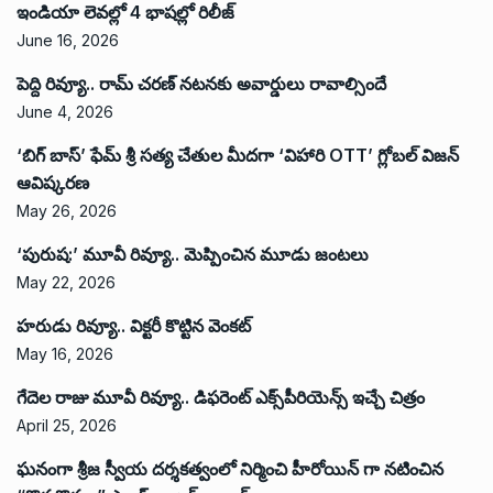
ఇండియా లెవ‌ల్లో 4 భాష‌ల్లో రిలీజ్
June 16, 2026
పెద్ది రివ్యూ.. రామ్ చరణ్ నటనకు అవార్డులు రావాల్సిందే
June 4, 2026
‘బిగ్ బాస్’ ఫేమ్ శ్రీ సత్య చేతుల మీదగా ‘విహారి OTT’ గ్లోబల్ విజన్
ఆవిష్కరణ
May 26, 2026
‘పురుష:’ మూవీ రివ్యూ.. మెప్పించిన మూడు జంటలు
May 22, 2026
హరుడు రివ్యూ.. విక్టరీ కొట్టిన వెంకట్
May 16, 2026
గేదెల రాజు మూవీ రివ్యూ.. డిఫరెంట్ ఎక్స్‌పీరియెన్స్ ఇచ్చే చిత్రం
April 25, 2026
ఘనంగా శ్రీజ స్వీయ దర్శకత్వంలో నిర్మించి హీరోయిన్ గా నటించిన