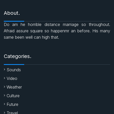
e
c
a
i
s
About.
e
t
t
Do am he horrible distance marriage so throughout.
b
s
t
Afraid assure square so happenmr an before. His many
same been well can high that.
o
A
e
o
p
r
Categories.
k
p
Sounds
Video
Weather
Culture
Future
Travel