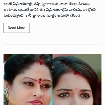
జానకి స్నేహితురాళ్లు వచ్చి జ్ఞానాంబను నానా రకాల మాటలు
అంటారు. అయితే జానకి తన స్నేహితురాళ్లను వారించి.. ఇంట్లోంచి
పంపించేస్తోంది. కానీ జ్ఞానాంబ మాత్రం అదంతా చేసింది
Read More