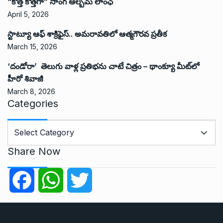
“కొత్త కొత్తగా” సాంగ్ ఆల్బమ్ లాంఛ్
April 5, 2026
స్టాట్యూ ఆఫ్ శాక్రిఫైస్.. అమరావతిలో ఆత్మగౌరవ ప్రతీక
March 15, 2026
‘దండోరా’ తెలుగు వాళ్ల ప్రతిభను చాటే చిత్రం – థాంక్యూ మీట్‌లో
హీరో శివాజీ
March 8, 2026
Categories
C
a
t
Share Now
e
g
F
W
T
o
r
a
h
w
i