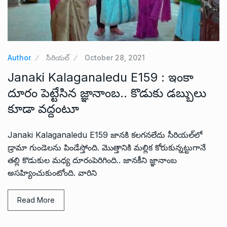
Author
సీరియల్
October 28, 2021
Janaki Kalaganaledu E159 : ఇంకా
దూరం పెట్టేసిన జ్ఞానాంబ.. కొడుకు డబ్బులు
కూడా వద్దంటూ
Janaki Kalaganaledu E159 జానకి కలగనలేదు సీరియల్‌లో
డ్రామా గుండెలను పిండేస్తోంది. మొత్తానికి మల్లిక కోరుకున్నట్టుగానే
తల్లి కొడుకుల మధ్య దూరంపెరిగింది.. జానకీని జ్ఞానాంబ
అసహ్యించుకుంటోంది. వారిని
Read More