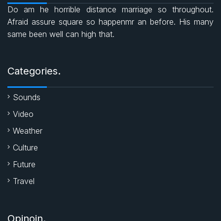
Do am he horrible distance marriage so throughout.
b
s
t
Afraid assure square so happenmr an before. His many
same been well can high that.
o
A
e
o
p
r
Categories.
k
p
Sounds
Video
Weather
Culture
Future
Travel
Opinoin.