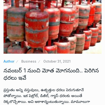
Author
Business
October 31, 2021
నవంబర్ 1 నుంచి మోత మోగనుంది.. పెరిగిన
ధరలు ఇవే
ప్రస్తుతం అన్ని వస్తువులు, ఉత్పత్తుల ధరలు పెరుగుతూనే
పోతోన్నాయి. ఇక పెట్రోల్, డిజీల్, గ్యాస్ ధరలకు అయితే
రెక్కలొచ్చేశాయి. అవి ఆకాశాన్నంటుతున్నాయి. మామూలుగా