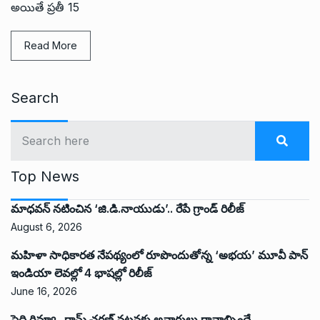
అయితే ప్రతీ 15
Read More
Search
Top News
మాధవన్ నటించిన ‘జి.డి.నాయుడు’.. రేపే గ్రాండ్ రిలీజ్
August 6, 2026
మహిళా సాధికారత నేపథ్యంలో రూపొందుతోన్న ‘అభ‌య‌’ మూవీ పాన్
ఇండియా లెవ‌ల్లో 4 భాష‌ల్లో రిలీజ్
June 16, 2026
పెద్ది రివ్యూ.. రామ్ చరణ్ నటనకు అవార్డులు రావాల్సిందే