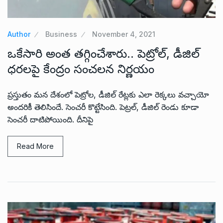
Author
Business
November 4, 2021
ఒకేసారి అంత తగ్గించేశారు.. పెట్రోల్, డీజిల్
ధరలపై కేంద్రం సంచలన నిర్ణయం
ప్రస్తుతం మన దేశంలో పెట్రోల, డీజిల్ రేట్లకు ఎలా రెక్కలు వచ్చాయో
అందరికీ తెలిసిందే. సెంచరీ కొట్టేసింది. పెట్రల్, డీజిల్ రెండు కూడా
సెంచరీ దాటిపోయింది. దీనిపై
Read More