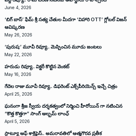
June 4, 2026
‘బిగ్ బాస్’ ఫేమ్ శ్రీ సత్య చేతుల మీదగా ‘విహారి OTT’ గ్లోబల్ విజన్
ఆవిష్కరణ
May 26, 2026
‘పురుష:’ మూవీ రివ్యూ.. మెప్పించిన మూడు జంటలు
May 22, 2026
హరుడు రివ్యూ.. విక్టరీ కొట్టిన వెంకట్
May 16, 2026
గేదెల రాజు మూవీ రివ్యూ.. డిఫరెంట్ ఎక్స్‌పీరియెన్స్ ఇచ్చే చిత్రం
April 25, 2026
ఘనంగా శ్రీజ స్వీయ దర్శకత్వంలో నిర్మించి హీరోయిన్ గా నటించిన
“కొత్త కొత్తగా” సాంగ్ ఆల్బమ్ లాంఛ్
April 5, 2026
స్టాట్యూ ఆఫ్ శాక్రిఫైస్.. అమరావతిలో ఆత్మగౌరవ ప్రతీక