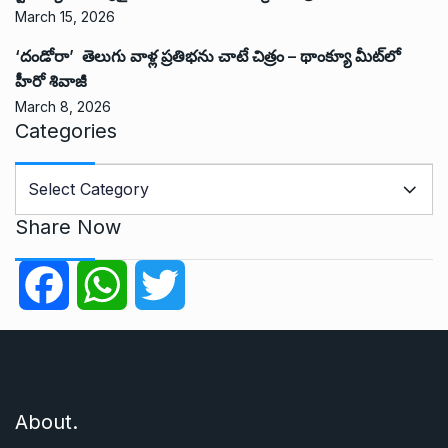
March 15, 2026
‘దండోరా’ తెలుగు వాళ్ల ప్రతిభను చాటే చిత్రం – థాంక్యూ మీట్‌లో
హీరో శివాజీ
March 8, 2026
Categories
C
a
t
Share Now
e
g
F
W
T
o
r
a
h
w
i
e
c
a
i
s
About.
e
t
t