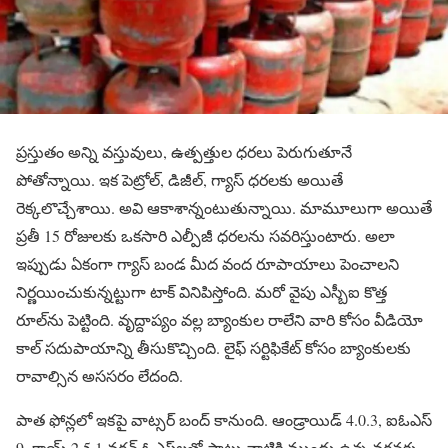
ప్రస్తుతం అన్ని వస్తువులు, ఉత్పత్తుల ధరలు పెరుగుతూనే
పోతోన్నాయి. ఇక పెట్రోల్, డిజీల్, గ్యాస్ ధరలకు అయితే
రెక్కలొచ్చేశాయి. అవి ఆకాశాన్నంటుతున్నాయి. మామూలుగా అయితే
ప్రతీ 15 రోజులకు ఒకసారి ఎల్పీజీ ధరలను సవరిస్తుంటారు. అలా
ఇప్పుడు ఏకంగా గ్యాస్ బండ మీద వంద రూపాయాలు పెంచాలని
నిర్ణయించుకున్నట్టుగా టాక్ వినిపిస్తోంది. మరో వైపు ఎస్బీఐ కొత్త
రూల్‌ను పెట్టింది. వృద్దాప్యం వల్ల బ్యాంకుల రాలేని వారి కోసం వీడియో
కాల్ సదుపాయాన్ని తీసుకొచ్చింది. లైఫ్ సర్టిఫికేట్ కోసం బ్యాంకులకు
రావాల్సిన అససరం లేదంది.
పాత ఫోన్లలో ఇకపై వాట్సర్ బంద్ కానుంది. ఆండ్రాయిడ్ 4.0.3, ఐఓఎస్
9, కాయ్ 2.5.1 వర్షన్ ఓఎస్‌లతో పాటు వాటికి ముందు ఉన్న వర్షన్లకు