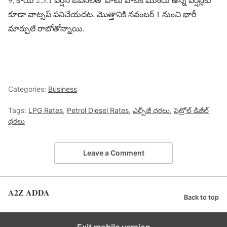
కూడా వాట్సప్ పనిచేయదట. మొత్తానికి నవంబర్ 1 నుంచి భారీ
మార్పులే రాబోతోన్నాయి.
Categories:
Business
Tags:
LPG Rates
,
Petrol Diesel Rates
,
ఎల్పీజీ ధరలు
,
పెట్రోల్ డిజీల్
ధరలు
Leave a Comment
A2Z ADDA
Back to top
Exit mobile version