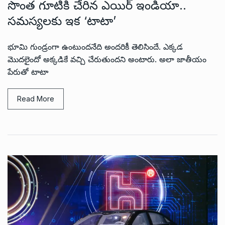
సొంత గూటికి చేరిన ఎయిర్ ఇండియా..
సమస్యలకు ఇక ‘టాటా’
భూమి గుండ్రంగా ఉంటుందనేది అందరికీ తెలిసిందే. ఎక్కడ
మొదలైందో అక్కడికే వచ్చి చేరుతుందని అంటారు. అలా జాతీయం
పేరుతో టాటా
Read More