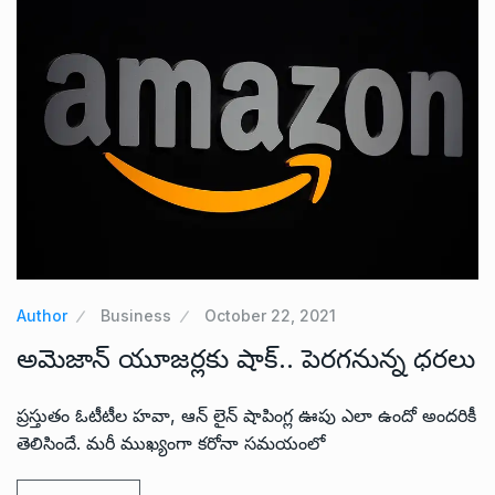
Author
Business
October 22, 2021
అమెజాన్ యూజర్లకు షాక్.. పెరగనున్న ధరలు
ప్రస్తుతం ఓటీటీల హవా, ఆన్ లైన్ షాపింగ్ల ఊపు ఎలా ఉందో అందరికీ
తెలిసిందే. మరీ ముఖ్యంగా కరోనా సమయంలో