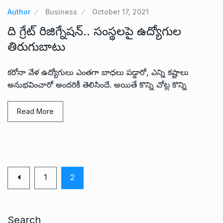
Author
Business
October 17, 2021
ది గ్రేట్ రిజిగ్నేషన్.. సంస్థలపై ఉద్యోగుల
తిరుగుబాటు
కరోనా వేళ ఉద్యోగులు ఎంతగా బాధలు పడ్డారో, ఎన్ని కష్టాలు
అనుభవించారో అందరికీ తెలిసిందే. అయితే కొన్ని చోట్ల కొన్ని
Read More
1
2
Search