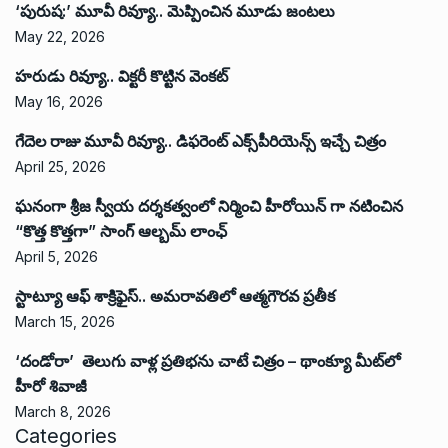
‘పురుష:’ మూవీ రివ్యూ.. మెప్పించిన మూడు జంటలు
May 22, 2026
హరుడు రివ్యూ.. విక్టరీ కొట్టిన వెంకట్
May 16, 2026
గేదెల రాజు మూవీ రివ్యూ.. డిఫరెంట్ ఎక్స్‌పీరియెన్స్ ఇచ్చే చిత్రం
April 25, 2026
ఘనంగా శ్రీజ స్వీయ దర్శకత్వంలో నిర్మించి హీరోయిన్ గా నటించిన
“కొత్త కొత్తగా” సాంగ్ ఆల్బమ్ లాంఛ్
April 5, 2026
స్టాట్యూ ఆఫ్ శాక్రిఫైస్.. అమరావతిలో ఆత్మగౌరవ ప్రతీక
March 15, 2026
‘దండోరా’ తెలుగు వాళ్ల ప్రతిభను చాటే చిత్రం – థాంక్యూ మీట్‌లో
హీరో శివాజీ
March 8, 2026
Categories