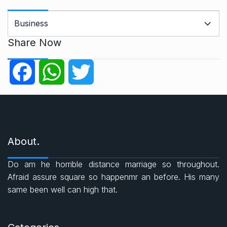
C
a
t
Share Now
e
g
F
W
T
o
r
a
h
w
i
e
c
a
i
s
About.
e
t
t
Do am he horrible distance marriage so throughout.
b
s
t
Afraid assure square so happenmr an before. His many
same been well can high that.
o
A
e
o
p
r