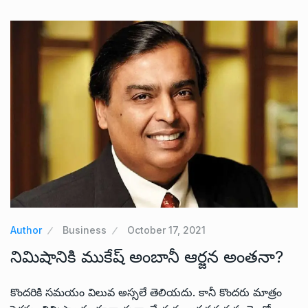
Author
Business
October 17, 2021
నిమిషానికి ముకేష్ అంబానీ ఆర్జన అంతనా?
కొందరికి సమయం విలువ అస్సలే తెలియదు. కానీ కొందరు మాత్రం