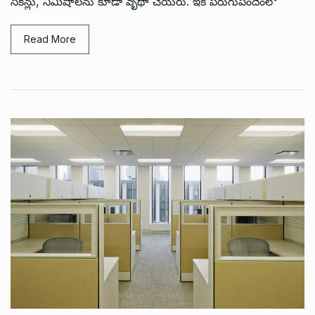
సెకన్లు, నిమిషాలను కూడా వృథా చేయరు. ఇక పరుగుపందెంలో
Read More