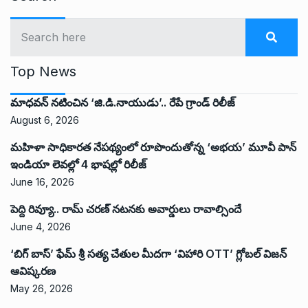
Top News
మాధవన్ నటించిన ‘జి.డి.నాయుడు’.. రేపే గ్రాండ్ రిలీజ్
August 6, 2026
మహిళా సాధికారత నేపథ్యంలో రూపొందుతోన్న ‘అభ‌య‌’ మూవీ పాన్
ఇండియా లెవ‌ల్లో 4 భాష‌ల్లో రిలీజ్
June 16, 2026
పెద్ది రివ్యూ.. రామ్ చరణ్ నటనకు అవార్డులు రావాల్సిందే
June 4, 2026
‘బిగ్ బాస్’ ఫేమ్ శ్రీ సత్య చేతుల మీదగా ‘విహారి OTT’ గ్లోబల్ విజన్
ఆవిష్కరణ
May 26, 2026