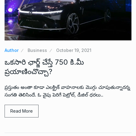
Author
Business
October 19, 2021
ఒకసారి ఛార్జ్‌ చేస్తే 750 కి.మీ
ప్రయాణించొచ్చా?
ప్రస్తుతం అంతా కూడా ఎలక్ట్రిక్ వాహనాలకు మొగ్గు చూపుతున్నారన్న
సంగతి తెలిసిందే. ఓ వైపు పెరిగే పెట్రోల్, డీజిల్ ధరలు..
Read More