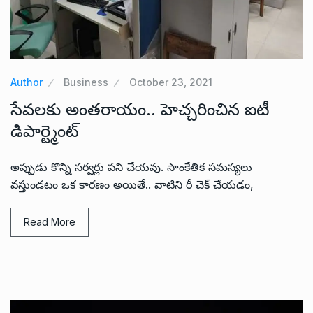
Author
Business
October 23, 2021
సేవలకు అంతరాయం.. హెచ్చరించిన ఐటీ
డిపార్ట్మెంట్
అప్పుడు కొన్ని సర్వర్లు పని చేయవు. సాంకేతిక సమస్యలు
వస్తుండటం ఒక కారణం అయితే.. వాటిని రీ చెక్ చేయడం,
Read More