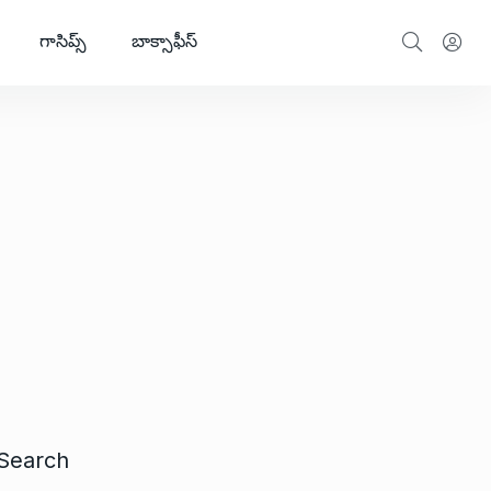
గాసిప్స్
బాక్సాఫీస్
Search