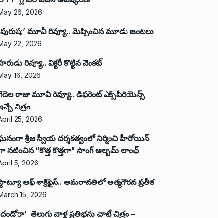
May 26, 2026
‘పురుష:’ మూవీ రివ్యూ.. మెప్పించిన మూడు జంటలు
May 22, 2026
హరుడు రివ్యూ.. విక్టరీ కొట్టిన వెంకట్
May 16, 2026
గేదెల రాజు మూవీ రివ్యూ.. డిఫరెంట్ ఎక్స్‌పీరియెన్స్
ఇచ్చే చిత్రం
April 25, 2026
ఘనంగా శ్రీజ స్వీయ దర్శకత్వంలో నిర్మించి హీరోయిన్
గా నటించిన “కొత్త కొత్తగా” సాంగ్ ఆల్బమ్ లాంఛ్
April 5, 2026
స్టాట్యూ ఆఫ్ శాక్రిఫైస్.. అమరావతిలో ఆత్మగౌరవ ప్రతీక
March 15, 2026
‘దండోరా’ తెలుగు వాళ్ల ప్రతిభను చాటే చిత్రం –