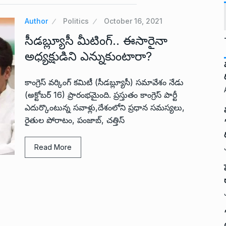
Author
Politics
October 16, 2021
సీడబ్ల్యూసీ మీటింగ్.. ఈసారైనా
అధ్యక్షుడిని ఎన్నుకుంటారా?
కాంగ్రెస్ వర్కింగ్ కమిటీ (సీడబ్ల్యూసీ) సమావేశం నేడు
(అక్టోబర్ 16) ప్రారంభమైంది. ప్రస్తుతం కాంగ్రెస్ పార్టీ
ఎదుర్కొంటున్న సవాళ్లు,దేశంలోని ప్రధాన సమస్యలు,
రైతుల పోరాటం, పంజాబ్, చత్తిస్
Read More