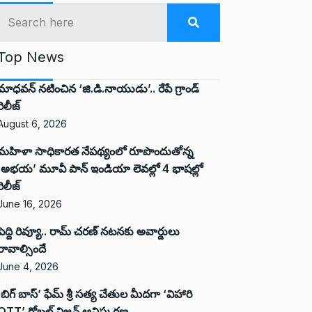
Top News
మాధవన్ నటించిన ‘జి.డి.నాయుడు’.. రేపే గ్రాండ్
రిలీజ్
August 6, 2026
మహిళా సాధికారత నేపథ్యంలో రూపొందుతోన్న
‘అభ‌య‌’ మూవీ పాన్ ఇండియా లెవ‌ల్లో 4 భాష‌ల్లో
రిలీజ్
June 16, 2026
పెద్ది రివ్యూ.. రామ్ చరణ్ నటనకు అవార్డులు
రావాల్సిందే
June 4, 2026
‘బిగ్ బాస్’ ఫేమ్ శ్రీ సత్య చేతుల మీదగా ‘విహారి
OTT’ గ్లోబల్ విజన్ ఆవిష్కరణ