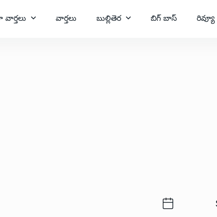
ా వార్తలు
వార్తలు
బుల్లితెర
బిగ్ బాస్
రివ్యూ