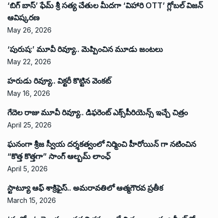
‘బిగ్ బాస్’ ఫేమ్ శ్రీ సత్య చేతుల మీదగా ‘విహారి OTT’ గ్లోబల్ విజన్
ఆవిష్కరణ
May 26, 2026
‘పురుష:’ మూవీ రివ్యూ.. మెప్పించిన మూడు జంటలు
May 22, 2026
హరుడు రివ్యూ.. విక్టరీ కొట్టిన వెంకట్
May 16, 2026
గేదెల రాజు మూవీ రివ్యూ.. డిఫరెంట్ ఎక్స్‌పీరియెన్స్ ఇచ్చే చిత్రం
April 25, 2026
ఘనంగా శ్రీజ స్వీయ దర్శకత్వంలో నిర్మించి హీరోయిన్ గా నటించిన
“కొత్త కొత్తగా” సాంగ్ ఆల్బమ్ లాంఛ్
April 5, 2026
స్టాట్యూ ఆఫ్ శాక్రిఫైస్.. అమరావతిలో ఆత్మగౌరవ ప్రతీక
March 15, 2026