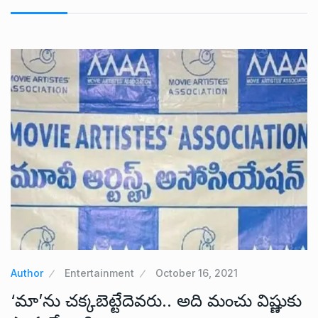
Author
Entertainment
October 16, 2021
‘మా’ను చక్కబెట్టేదెవరు.. అది మంచు విష్ణుకు