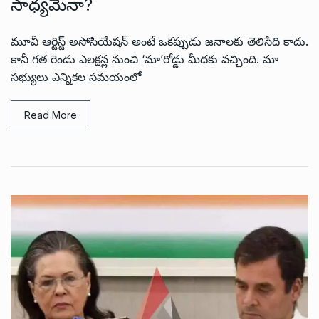
సాధ్యమేనా?
మూవీ ఆర్టిస్ట్ అసోసియేషన్ అంటే ఒకప్పుడు జనాలకు తెలిసేది కాదు.
కానీ గత రెండు ఎలక్షన్ల నుంచి ‘మా’రోడ్డు మీదకు వచ్చింది. మా
సభ్యులు ఎన్నికల సమయంలో
Read More