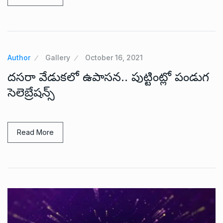
Author
Gallery
October 16, 2021
దసరా వేడుకలో ఉపాసన.. పుట్టింట్లో పండుగ
సెలెబ్రేషన్స్
Read More