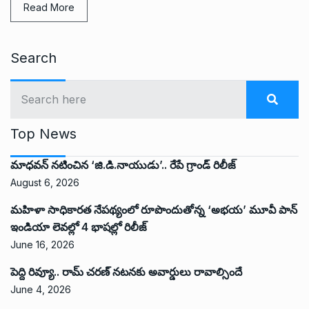
Read More
Search
Top News
మాధవన్ నటించిన ‘జి.డి.నాయుడు’.. రేపే గ్రాండ్ రిలీజ్
August 6, 2026
మహిళా సాధికారత నేపథ్యంలో రూపొందుతోన్న ‘అభ‌య‌’ మూవీ పాన్
ఇండియా లెవ‌ల్లో 4 భాష‌ల్లో రిలీజ్
June 16, 2026
పెద్ది రివ్యూ.. రామ్ చరణ్ నటనకు అవార్డులు రావాల్సిందే
June 4, 2026