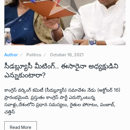
Author
Politics
October 16, 2021
సీడబ్ల్యూసీ మీటింగ్.. ఈసారైనా అధ్యక్షుడిని
ఎన్నుకుంటారా?
కాంగ్రెస్ వర్కింగ్ కమిటీ (సీడబ్ల్యూసీ) సమావేశం నేడు (అక్టోబర్ 16)
ప్రారంభమైంది. ప్రస్తుతం కాంగ్రెస్ పార్టీ ఎదుర్కొంటున్న
సవాళ్లు,దేశంలోని ప్రధాన సమస్యలు, రైతుల పోరాటం, పంజాబ్,
చత్తిస్
Read More