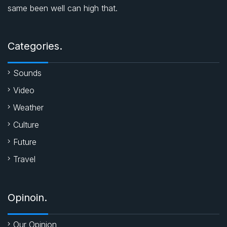
same been well can high that.
o
A
e
o
p
r
Categories.
k
p
Sounds
Video
Weather
Culture
Future
Travel
Opinoin.
Our Opinion