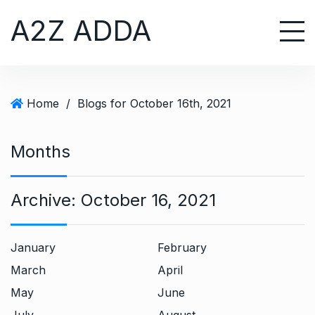
S
A2Z ADDA
k
i
p
t
o
Home
/
Blogs for October 16th, 2021
c
o
n
Months
t
e
Archive:
October 16, 2021
n
t
January
February
March
April
May
June