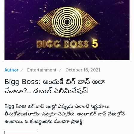
Author
Entertainment
October 16, 2021
Bigg Boss: అందుకే బిగ్ బాస్ అలా
చేశాడా?.. డబుల్ ఎలిమినేషన్!
Bigg Boss బిగ్ బాస్ ఇంట్లో ఎప్పుడు ఎలాంటి నిర్ణయాలు
తీసుకోవబడతాయో ఎవ్వరూ చెప్పలేరు. అంతా బిగ్ బాస్ చేతుల్లోనే
ఉంటాయి. ఓ కంటెస్టెంట్‌ను మంచిగా ప్రొజెక్ట్