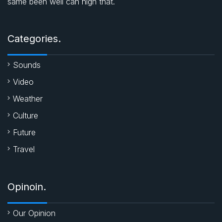
same been well can high that.
o
A
e
o
p
r
Categories.
k
p
Sounds
Video
Weather
Culture
Future
Travel
Opinoin.
Our Opinion