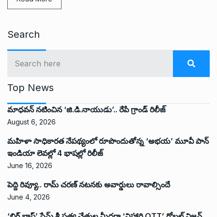
Search
Top News
మాధవన్ నటించిన ‘జి.డి.నాయుడు’.. రేపే గ్రాండ్ రిలీజ్
August 6, 2026
మహిళా సాధికారత నేపథ్యంలో రూపొందుతోన్న ‘అభ‌య‌’ మూవీ పాన్
ఇండియా లెవ‌ల్లో 4 భాష‌ల్లో రిలీజ్
June 16, 2026
పెద్ది రివ్యూ.. రామ్ చరణ్ నటనకు అవార్డులు రావాల్సిందే
June 4, 2026
‘బిగ్ బాస్’ ఫేమ్ శ్రీ సత్య చేతుల మీదగా ‘విహారి OTT’ గ్లోబల్ విజన్