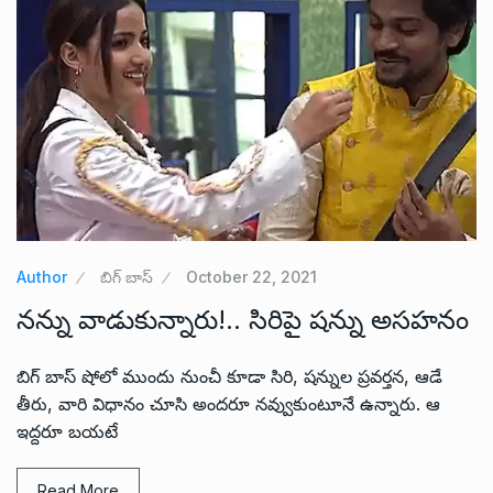
Author
బిగ్ బాస్
October 22, 2021
నన్ను వాడుకున్నారు!.. సిరిపై షన్ను అసహనం
బిగ్ బాస్ షోలో ముందు నుంచీ కూడా సిరి, షన్నుల ప్రవర్తన, ఆడే
తీరు, వారి విధానం చూసి అందరూ నవ్వుకుంటూనే ఉన్నారు. ఆ
ఇద్దరూ బయటే
Read More