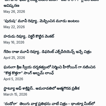
ఆవిష్కరణ
May 26, 2026
‘పురుష:’ మూవీ రివ్యూ.. మెప్పించిన మూడు జంటలు
May 22, 2026
హరుడు రివ్యూ.. విక్టరీ కొట్టిన వెంకట్
May 16, 2026
గేదెల రాజు మూవీ రివ్యూ.. డిఫరెంట్ ఎక్స్‌పీరియెన్స్ ఇచ్చే చిత్రం
April 25, 2026
ఘనంగా శ్రీజ స్వీయ దర్శకత్వంలో నిర్మించి హీరోయిన్ గా నటించిన
“కొత్త కొత్తగా” సాంగ్ ఆల్బమ్ లాంఛ్
April 5, 2026
స్టాట్యూ ఆఫ్ శాక్రిఫైస్.. అమరావతిలో ఆత్మగౌరవ ప్రతీక
March 15, 2026
‘దండోరా’ తెలుగు వాళ్ల ప్రతిభను చాటే చిత్రం – థాంక్యూ మీట్‌లో