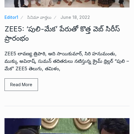
Editor1
సినిమా వార్తలు
June 18, 2022
ZEE5: ‘పులి-మేక’ పేరుతో కొత్త వెబ్ సిరీస్‌
ప్రారంభం
ZEE5 లావణ్య త్రిపాఠి, ఆది సాయికుమార్, సిరి హనుమంతు,
ముక్కు అవినాష్, సుమన్ తదితరులు నటిస్తున్న క్రైమ్ థ్రిల్లర్‌ “పులి –
మేక” ZEE5 తెలుగు, తమిళం,
Read More