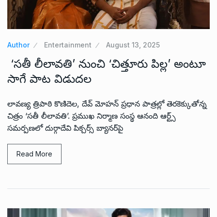
Author
Entertainment
August 13, 2025
‘సతీ లీలావతి’ నుంచి ‘చిత్తూరు పిల్ల’ అంటూ
సాగే పాట విడుదల
లావ‌ణ్య త్రిపాఠి కొణిదెల, దేవ్ మోహన్ ప్ర‌ధాన పాత్ర‌ల్లో తెరకెక్కుతోన్న
చిత్రం ‘సతీ లీలావతి’. ప్రముఖ నిర్మాణ సంస్థ ఆనంది ఆర్ట్స్
సమర్పణలో దుర్గాదేవి పిక్చ‌ర్స్ బ్యానర్‌పై
Read More