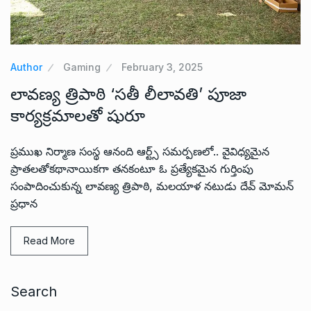
Author
Gaming
February 3, 2025
లావణ్య త్రిపాఠి ‘సతీ లీలావతి’ పూజా
కార్యక్రమాలతో షురూ
ప్రముఖ నిర్మాణ సంస్థ ఆనంది ఆర్ట్స్ సమర్పణలో.. వైవిధ్య‌మైన
ప్రాత‌ల‌తోక‌థానాయిక‌గా త‌న‌కంటూ ఓ ప్ర‌త్యేక‌మైన గుర్తింపు
సంపాదించుకున్న లావ‌ణ్య త్రిపాఠి, మ‌ల‌యాళ న‌టుడు దేవ్ మోమ‌న్
ప్ర‌ధాన
Read More
Search