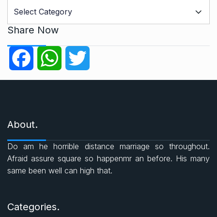
C
a
t
Share Now
e
g
F
W
T
o
r
a
h
w
i
e
c
a
i
s
About.
e
t
t
Do am he horrible distance marriage so throughout.
b
s
t
Afraid assure square so happenmr an before. His many
same been well can high that.
o
A
e
o
p
r
Categories.