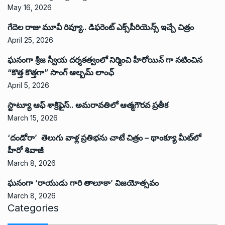
May 16, 2026
గేదెల రాజు మూవీ రివ్యూ.. డిఫరెంట్ ఎక్స్‌పీరియెన్స్ ఇచ్చే చిత్రం
April 25, 2026
ఘనంగా శ్రీజ స్వీయ దర్శకత్వంలో నిర్మించి హీరోయిన్ గా నటించిన
“కొత్త కొత్తగా” సాంగ్ ఆల్బమ్ లాంఛ్
April 5, 2026
స్టాట్యూ ఆఫ్ శాక్రిఫైస్.. అమరావతిలో ఆత్మగౌరవ ప్రతీక
March 15, 2026
‘దండోరా’ తెలుగు వాళ్ల ప్రతిభను చాటే చిత్రం – థాంక్యూ మీట్‌లో
హీరో శివాజీ
March 8, 2026
ఘనంగా ‘రాయుడు గారి తాలూకా’ విజయోత్సవం
March 8, 2026
Categories