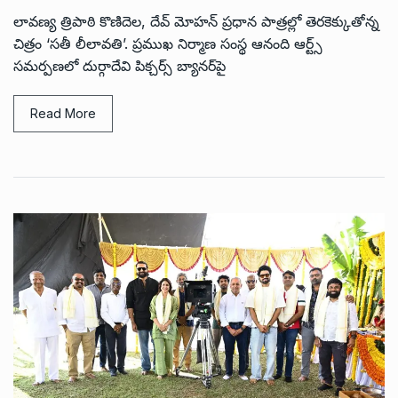
లావ‌ణ్య త్రిపాఠి కొణిదెల, దేవ్ మోహన్ ప్ర‌ధాన పాత్ర‌ల్లో తెరకెక్కుతోన్న
చిత్రం ‘సతీ లీలావతి’. ప్రముఖ నిర్మాణ సంస్థ ఆనంది ఆర్ట్స్
సమర్పణలో దుర్గాదేవి పిక్చ‌ర్స్ బ్యానర్‌పై
Read More