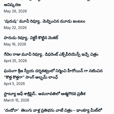
ఆవిష్కరణ
May 26, 2026
‘పురుష:’ మూవీ రివ్యూ.. మెప్పించిన మూడు జంటలు
May 22, 2026
హరుడు రివ్యూ.. విక్టరీ కొట్టిన వెంకట్
May 16, 2026
గేదెల రాజు మూవీ రివ్యూ.. డిఫరెంట్ ఎక్స్‌పీరియెన్స్ ఇచ్చే చిత్రం
April 25, 2026
ఘనంగా శ్రీజ స్వీయ దర్శకత్వంలో నిర్మించి హీరోయిన్ గా నటించిన
“కొత్త కొత్తగా” సాంగ్ ఆల్బమ్ లాంఛ్
April 5, 2026
స్టాట్యూ ఆఫ్ శాక్రిఫైస్.. అమరావతిలో ఆత్మగౌరవ ప్రతీక
March 15, 2026
‘దండోరా’ తెలుగు వాళ్ల ప్రతిభను చాటే చిత్రం – థాంక్యూ మీట్‌లో