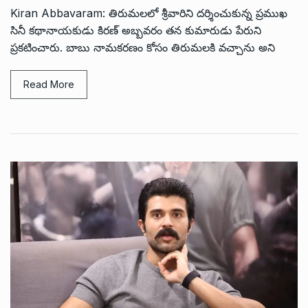
Kiran Abbavaram: తిరుమలలో శ్రీవారిని దర్శించుకున్న ప్రముఖ
సినీ కథానాయకుడు కిరణ్ అబ్బవరం తన కుమారుడు పేరుని
ప్రకటించారు. బాబు నామకరణం కోసం తిరుమలకి వచ్చాను అని
Read More