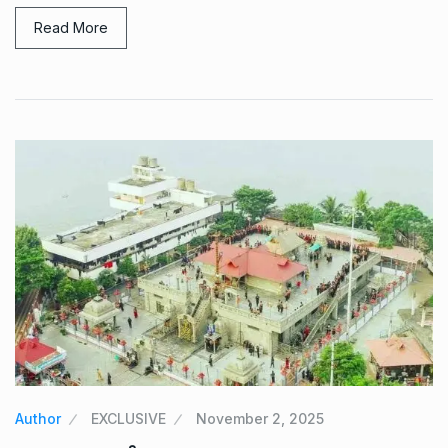
Read More
Author
EXCLUSIVE
November 2, 2025