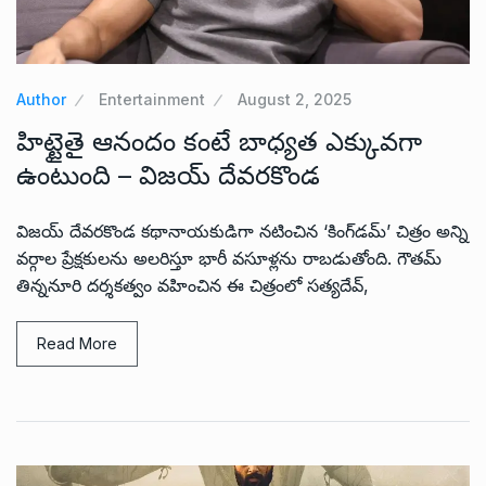
Author
Entertainment
August 2, 2025
హిట్టైతై ఆనందం కంటే బాధ్యత ఎక్కువగా
ఉంటుంది – విజయ్ దేవరకొండ
విజయ్ దేవరకొండ కథానాయకుడిగా నటించిన ‘కింగ్‌డమ్’ చిత్రం అన్ని
వర్గాల ప్రేక్షకులను అలరిస్తూ భారీ వసూళ్లను రాబడుతోంది. గౌతమ్
తిన్ననూరి దర్శకత్వం వహించిన ఈ చిత్రంలో సత్యదేవ్,
Read More