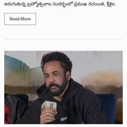
జరుగుతున్న బ్రహ్మోత్సవాల సందర్భంలో ప్రముఖ రచయిత, శ్రీశైల
Read More