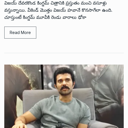
విజయ్ దేవరకొండ కింగ్డమ్ చిత్రానికి ప్రస్తుతం మంచి వసూళ్లు
వస్తున్నాయి. వీకెండ్ మొత్తం విజయ్ హవానే కొనసాగేలా ఉంది.
చూస్తుంటే కింగ్డమ్ మూవీకి రెండు వారాలు ఢోకా
Read More