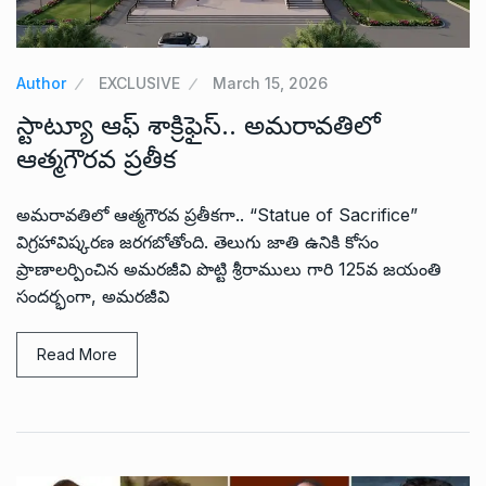
Author
EXCLUSIVE
March 15, 2026
స్టాట్యూ ఆఫ్ శాక్రిఫైస్.. అమరావతిలో
ఆత్మగౌరవ ప్రతీక
అమరావతిలో ఆత్మగౌరవ ప్రతీకగా.. “Statue of Sacrifice”
విగ్రహావిష్కరణ జరగబోతోంది. తెలుగు జాతి ఉనికి కోసం
ప్రాణాలర్పించిన అమరజీవి పొట్టి శ్రీరాములు గారి 125వ జయంతి
సందర్భంగా, అమరజీవి
Read More