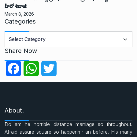
హీరో శివాజీ
March 8, 2026
Categories
C
a
t
Share Now
e
g
F
W
T
o
r
a
h
w
i
e
c
a
i
s
About.
e
t
t
Do am he horrible distance marriage so throughout.
b
s
t
Afraid assure square so happenmr an before. His many