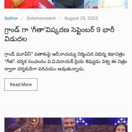
Author
Entertainment
August 25, 2022
గ్రాండ్ గా ‘గీతా’విష్కరణ సెప్టెంబర్ 9 భారీ
విడుదల
గ్రాండ్ మూవీస్” పతాకంపై ఆర్.రాచయ్య నిర్మించిన విభిన్న కథాచిత్రం
“గీత”. దర్శక సంచలనం వి.వి.వినాయక్ ప్రియ శిష్యుడు విశ్వ ఈ చిత్రం
ద్వారా దర్శకుడిగా పరిచయం అవుతున్నాడు.
Read More