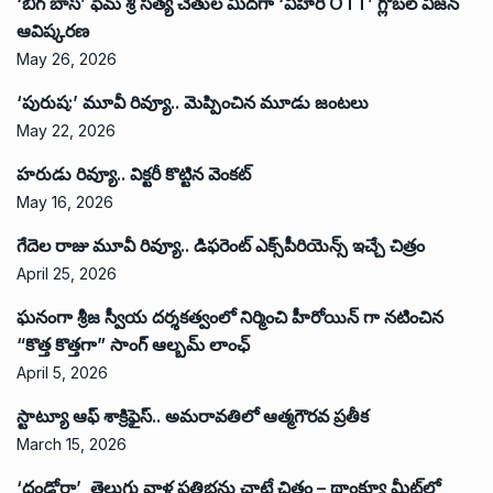
‘బిగ్ బాస్’ ఫేమ్ శ్రీ సత్య చేతుల మీదగా ‘విహారి OTT’ గ్లోబల్ విజన్
ఆవిష్కరణ
May 26, 2026
‘పురుష:’ మూవీ రివ్యూ.. మెప్పించిన మూడు జంటలు
May 22, 2026
హరుడు రివ్యూ.. విక్టరీ కొట్టిన వెంకట్
May 16, 2026
గేదెల రాజు మూవీ రివ్యూ.. డిఫరెంట్ ఎక్స్‌పీరియెన్స్ ఇచ్చే చిత్రం
April 25, 2026
ఘనంగా శ్రీజ స్వీయ దర్శకత్వంలో నిర్మించి హీరోయిన్ గా నటించిన
“కొత్త కొత్తగా” సాంగ్ ఆల్బమ్ లాంఛ్
April 5, 2026
స్టాట్యూ ఆఫ్ శాక్రిఫైస్.. అమరావతిలో ఆత్మగౌరవ ప్రతీక
March 15, 2026
‘దండోరా’ తెలుగు వాళ్ల ప్రతిభను చాటే చిత్రం – థాంక్యూ మీట్‌లో