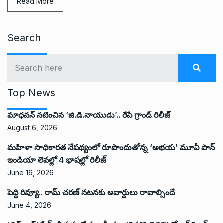
Read More
Search
Top News
మాధవన్ నటించిన ‘జి.డి.నాయుడు’.. రేపే గ్రాండ్ రిలీజ్
August 6, 2026
మహిళా సాధికారత నేపథ్యంలో రూపొందుతోన్న ‘అభ‌య‌’ మూవీ పాన్
ఇండియా లెవ‌ల్లో 4 భాష‌ల్లో రిలీజ్
June 16, 2026
పెద్ది రివ్యూ.. రామ్ చరణ్ నటనకు అవార్డులు రావాల్సిందే
June 4, 2026