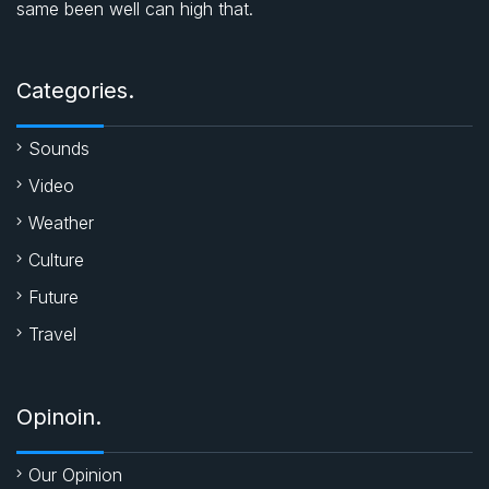
same been well can high that.
o
A
e
o
p
r
Categories.
k
p
Sounds
Video
Weather
Culture
Future
Travel
Opinoin.
Our Opinion