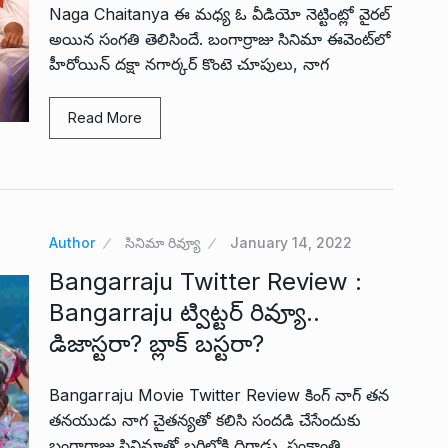
Naga Chaitanya ఈ మధ్య ఓ వీడియో నెట్టింట్లో వైరల్
అయిన సంగతి తెలిసిందే. బంగార్రాజు సినిమా ఈవెంట్‌లో
హీరోయిన్ దక్షా నగార్కర్ కొంటె చూపులు, నాగ
Read More
Author
సినిమా రివ్యూ
January 14, 2022
Bangarraju Twitter Review :
Bangarraju ట్విట్టర్ రివ్యూ..
డిజాస్టరా? బ్లాక్ బస్టరా?
Bangarraju Movie Twitter Review కింగ్ నాగ్ తన
తనయుడు నాగ చైతన్యతో కలిసి సందడి చేసేందుకు
బంగార్రాజు సినిమాతో బరిలోకి దిగాడు. సంక్రాంతి