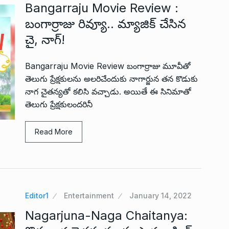
Bangarraju Movie Review :
బంగార్రాజు రివ్యూ.. మ్యాజిక్ చేసిన
చై, నాగ్!
Bangarraju Movie Review బంగార్రాజు మూవీతో
తెలుగు ప్రేక్షకులను అలరిచేందుకు నాగార్జున తన కొడుకు
నాగ చైతన్యతో కలిసి వచ్చాడు. అయితే ఈ సినిమాతో
తెలుగు ప్రేక్షకులందరినీ
Read More
Editor1
Entertainment
January 14, 2022
Nagarjuna-Naga Chaitanya: