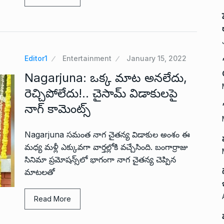
Editor1
Entertainment
January 15, 2022
Nagarjuna: ఒక్క మాట అనలేదు,
రెచ్చిపోలేదు!.. చైసామ్ విడాకులపై
నాగ్ కామెంట్స్
Nagarjuna సమంత నాగ చైతన్య విడాకుల అంశం ఈ
మధ్య మళ్లీ ఎక్కువగా వార్తల్లోకి వచ్చేసింది. బంగార్రాజు
సినిమా ప్రమోషన్స్‌లో భాగంగా నాగ చైతన్య చెప్పిన
మాటలతో
Read More