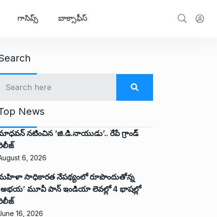
గాసిప్స్
బాక్సాఫీస్
Search
Top News
మాధవన్ నటించిన ‘జి.డి.నాయుడు’.. రేపే గ్రాండ్
రిలీజ్
August 6, 2026
మహిళా సాధికారత నేపథ్యంలో రూపొందుతోన్న
‘అభ‌య‌’ మూవీ పాన్ ఇండియా లెవ‌ల్లో 4 భాష‌ల్లో
రిలీజ్
June 16, 2026