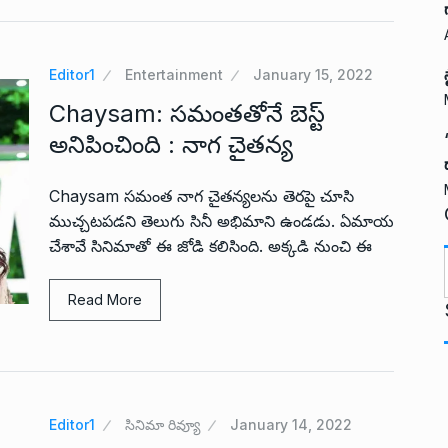
Editor1
Entertainment
January 15, 2022
Chaysam: సమంతతోనే బెస్ట్
అనిపించింది : నాగ చైతన్య
Chaysam సమంత నాగ చైతన్యలను తెరపై చూసి
ముచ్చటపడని తెలుగు సినీ అభిమాని ఉండడు. ఏమాయ
చేశావే సినిమాతో ఈ జోడి కలిసింది. అక్కడి నుంచి ఈ
Read More
t
Editor1
సినిమా రివ్యూ
January 14, 2022
i