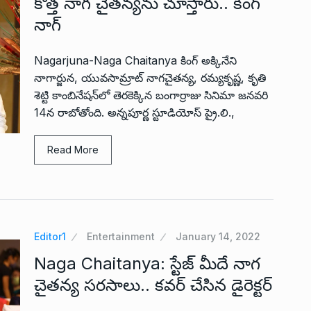
కొత్త నాగ చైతన్యను చూస్తారు.. కింగ్
నాగ్
Nagarjuna-Naga Chaitanya కింగ్ అక్కినేని
నాగార్జున, యువసామ్రాట్ నాగచైతన్య, రమ్యకృష్ణ, కృతి
శెట్టి కాంబినేషన్‌లో తెరకెక్కిన బంగార్రాజు సినిమా జనవరి
14న రాబోతోంది. అన్నపూర్ణ స్టూడియోస్ ప్రై.లి.,
Read More
Editor1
Entertainment
January 14, 2022
Naga Chaitanya: స్టేజ్ మీదే నాగ
చైతన్య సరసాలు.. కవర్ చేసిన డైరెక్టర్