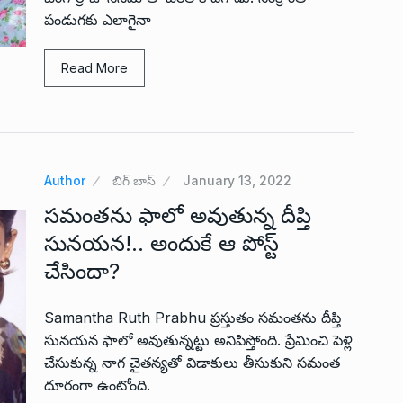
పండుగకు ఎలాగైనా
Read More
Author
బిగ్ బాస్
January 13, 2022
సమంతను ఫాలో అవుతున్న దీప్తి
సునయన!.. అందుకే ఆ పోస్ట్
చేసిందా?
Samantha Ruth Prabhu ప్రస్తుతం సమంతను దీప్తి
సునయన ఫాలో అవుతున్నట్టు అనిపిస్తోంది. ప్రేమించి పెళ్లి
చేసుకున్న నాగ చైతన్యతో విడాకులు తీసుకుని సమంత
దూరంగా ఉంటోంది.