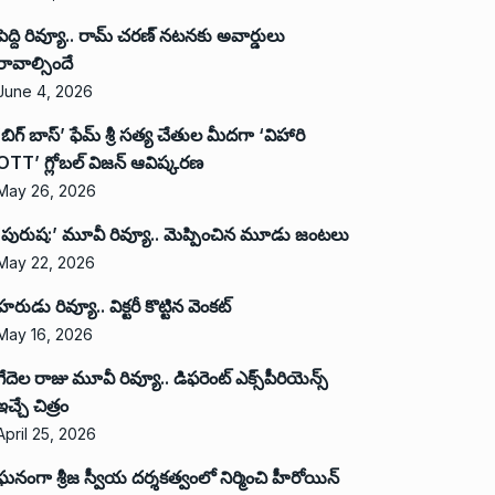
పెద్ది రివ్యూ.. రామ్ చరణ్ నటనకు అవార్డులు
రావాల్సిందే
June 4, 2026
‘బిగ్ బాస్’ ఫేమ్ శ్రీ సత్య చేతుల మీదగా ‘విహారి
OTT’ గ్లోబల్ విజన్ ఆవిష్కరణ
May 26, 2026
‘పురుష:’ మూవీ రివ్యూ.. మెప్పించిన మూడు జంటలు
May 22, 2026
హరుడు రివ్యూ.. విక్టరీ కొట్టిన వెంకట్
May 16, 2026
గేదెల రాజు మూవీ రివ్యూ.. డిఫరెంట్ ఎక్స్‌పీరియెన్స్
ఇచ్చే చిత్రం
April 25, 2026
ఘనంగా శ్రీజ స్వీయ దర్శకత్వంలో నిర్మించి హీరోయిన్