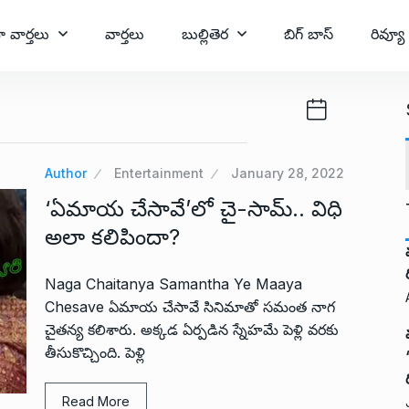
ా వార్తలు
వార్తలు
బుల్లితెర
బిగ్ బాస్
రివ్యూ
Author
Entertainment
January 28, 2022
‘ఏమాయ చేసావే’లో చై-సామ్.. విధి
అలా కలిపిందా?
Naga Chaitanya Samantha Ye Maaya
Chesave ఏమాయ చేసావే సినిమాతో సమంత నాగ
చైతన్య కలిశారు. అక్కడ ఏర్పడిన స్నేహమే పెళ్లి వరకు
తీసుకొచ్చింది. పెళ్లి
Read More