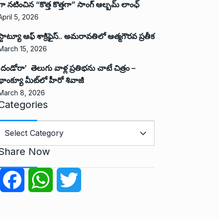
గా నటించిన “కొత్త కొత్తగా” సాంగ్ ఆల్బమ్ లాంఛ్
April 5, 2026
స్టాట్యూ ఆఫ్ శాక్రిఫైస్.. అమరావతిలో ఆత్మగౌరవ ప్రతీక
March 15, 2026
‘దండోరా’ తెలుగు వాళ్ల ప్రతిభను చాటే చిత్రం –
థాంక్యూ మీట్‌లో హీరో శివాజీ
March 8, 2026
Categories
C
a
Share Now
e
g
F
W
T
o
r
a
h
w