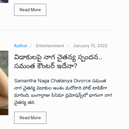
Read More
Author
Entertainment
January 13, 2022
విడాకులపై నాగ చైతన్య స్పందన..
సమంత కౌంటర్ ఇదేనా?
Samantha Naga Chaitanya Divorce సమంత
నాగ చైతన్య విడాకుల అంశం మరోసారి హాట్ టాపిక్‌గా
మారింది. బంగార్రాజు సినిమా ప్రమోషన్స్‌లో భాగంగా నాగ
చైతన్య తన
Read More