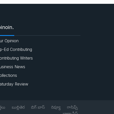
e
c
a
i
s
e
t
t
inoin.
b
s
t
ur Opinion
o
A
e
p-Ed Contributing
o
p
r
ontributing Writers
usiness News
k
p
ollections
aturday Review
్తలు
బుల్లితెర
బిగ్ బాస్
రివ్యూ
గాసిప్స్
బాక్సాఫీస్