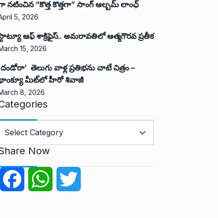
గా నటించిన “కొత్త కొత్తగా” సాంగ్ ఆల్బమ్ లాంఛ్
April 5, 2026
స్టాట్యూ ఆఫ్ శాక్రిఫైస్.. అమరావతిలో ఆత్మగౌరవ ప్రతీక
March 15, 2026
‘దండోరా’ తెలుగు వాళ్ల ప్రతిభను చాటే చిత్రం –
థాంక్యూ మీట్‌లో హీరో శివాజీ
March 8, 2026
Categories
C
a
Share Now
e
g
F
W
T
o
r
a
h
w