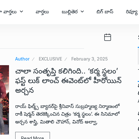
ా వార్తలు
వార్తలు
బుల్లితెర
బిగ్ బాస్
రివ్యూ
Author
EXCLUSIVE
February 3, 2025
చాలా సంతృప్తి కలిగింది.. ‘కర్మ స్థలం’
ఫస్ట్ లుక్ లాంచ్ ఈవెంట్‌లో హీరోయిన్
అర్చన
రాయ్ ఫిల్మ్స్ బ్యానర్‌పై శ్రీనివాస్ సుబ్రహ్మణ్య నిర్మాణంలో
రాకీ షెర్మన్ తెరకెక్కించిన చిత్రం ‘కర్మ స్థలం’. ఈ సినిమాలో
అర్చన శాస్త్రి, మితాలి చౌహాన్, వినోద్ అల్వా,
Read More