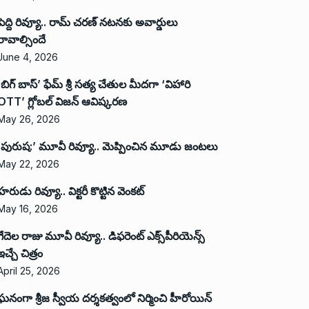
పెద్ది రివ్యూ.. రామ్ చరణ్ నటనకు అవార్డులు
రావాల్సిందే
June 4, 2026
‘బిగ్ బాస్’ ఫేమ్ శ్రీ సత్య చేతుల మీదగా ‘విహారి
OTT’ గ్లోబల్ విజన్ ఆవిష్కరణ
May 26, 2026
‘పురుష:’ మూవీ రివ్యూ.. మెప్పించిన మూడు జంటలు
May 22, 2026
హరుడు రివ్యూ.. విక్టరీ కొట్టిన వెంకట్
May 16, 2026
గేదెల రాజు మూవీ రివ్యూ.. డిఫరెంట్ ఎక్స్‌పీరియెన్స్
ఇచ్చే చిత్రం
April 25, 2026
ఘనంగా శ్రీజ స్వీయ దర్శకత్వంలో నిర్మించి హీరోయిన్