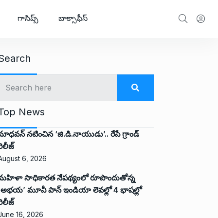
గాసిప్స్
బాక్సాఫీస్
Search
Top News
మాధవన్ నటించిన ‘జి.డి.నాయుడు’.. రేపే గ్రాండ్
రిలీజ్
August 6, 2026
మహిళా సాధికారత నేపథ్యంలో రూపొందుతోన్న
‘అభ‌య‌’ మూవీ పాన్ ఇండియా లెవ‌ల్లో 4 భాష‌ల్లో
రిలీజ్
June 16, 2026