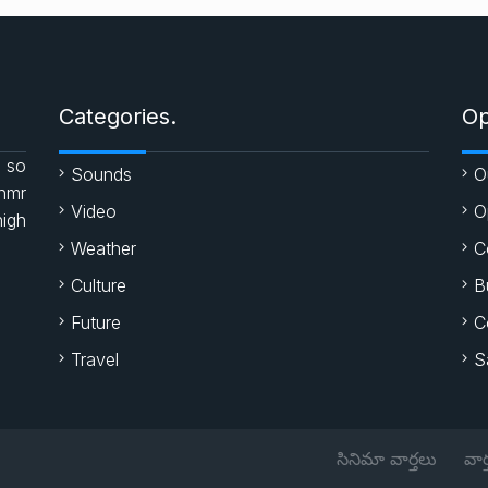
Categories.
Op
 so
Sounds
O
enmr
Video
O
high
Weather
C
Culture
B
Future
C
Travel
S
సినిమా వార్తలు
వార