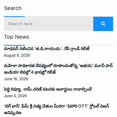
Search
Top News
మాధవన్ నటించిన ‘జి.డి.నాయుడు’.. రేపే గ్రాండ్ రిలీజ్
August 6, 2026
మహిళా సాధికారత నేపథ్యంలో రూపొందుతోన్న ‘అభ‌య‌’ మూవీ పాన్
ఇండియా లెవ‌ల్లో 4 భాష‌ల్లో రిలీజ్
June 16, 2026
పెద్ది రివ్యూ.. రామ్ చరణ్ నటనకు అవార్డులు రావాల్సిందే
June 4, 2026
‘బిగ్ బాస్’ ఫేమ్ శ్రీ సత్య చేతుల మీదగా ‘విహారి OTT’ గ్లోబల్ విజన్
ఆవిష్కరణ