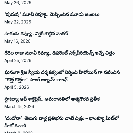
May 26, 2026
‘పురుష:’ మూవీ రివ్యూ.. మెప్పించిన మూడు జంటలు
May 22, 2026
హరుడు రివ్యూ.. విక్టరీ కొట్టిన వెంకట్
May 16, 2026
గేదెల రాజు మూవీ రివ్యూ.. డిఫరెంట్ ఎక్స్‌పీరియెన్స్ ఇచ్చే చిత్రం
April 25, 2026
ఘనంగా శ్రీజ స్వీయ దర్శకత్వంలో నిర్మించి హీరోయిన్ గా నటించిన
“కొత్త కొత్తగా” సాంగ్ ఆల్బమ్ లాంఛ్
April 5, 2026
స్టాట్యూ ఆఫ్ శాక్రిఫైస్.. అమరావతిలో ఆత్మగౌరవ ప్రతీక
March 15, 2026
‘దండోరా’ తెలుగు వాళ్ల ప్రతిభను చాటే చిత్రం – థాంక్యూ మీట్‌లో
హీరో శివాజీ