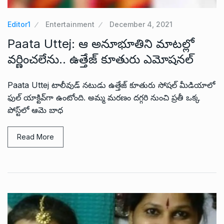
Editor1
Entertainment
December 4, 2021
Paata Uttej: ఆ అనూభూతిని మాటల్లో
వర్ణించలేను.. ఉత్తేజ్ కూతురు ఎమోషనల్
Paata Uttej టాలీవుడ్ నటుడు ఉత్తేజ్ కూతురు సోషల్ మీడియాలో
ఫుల్ యాక్టివ్‌గా ఉంటోంది. అమ్మ మరణం దగ్గరి నుంచి ప్రతీ ఒక్క
పోస్ట్‌లో ఆమె బాధ
Read More