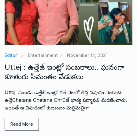
Editor1
Entertainment
November 14, 2021
Uttej : ఉత్తేజ్ ఇంట్లో సంబరాలు.. ఘనంగా
కూతురు సీమంతం వేడుకలు
Uttej నటుడు ఉత్తేజ్ ఇంట్లో గత నెలలో తీవ్ర విషాదం నెలకొంది.
ఉత్తేChetana Chetana ChrCజ్ భార్య పద్మావతి మరణించారు.
అయితే ఆ విషాదంలో కుటుంబం మెల్లిమెల్లిగా
Read More