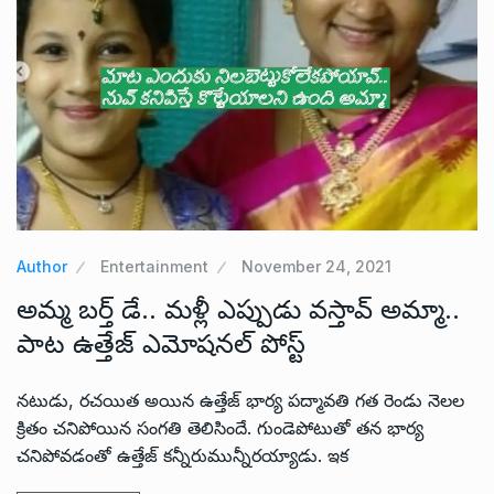
Author
Entertainment
November 24, 2021
అమ్మ బర్త్ డే.. మళ్లీ ఎప్పుడు వస్తావ్ అమ్మా..
పాట ఉత్తేజ్ ఎమోషనల్ పోస్ట్
నటుడు, రచయిత అయిన ఉత్తేజ్ భార్య పద్మావతి గత రెండు నెలల
క్రితం చనిపోయిన సంగతి తెలిసిందే. గుండెపోటుతో తన భార్య
చనిపోవడంతో ఉత్తేజ్ కన్నీరుమున్నీరయ్యాడు. ఇక