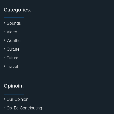
o
p
r
Categories.
k
p
Sounds
Video
Weather
Culture
Future
Travel
Opinoin.
Our Opinion
Op-Ed Contributing