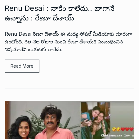
Renu Desai : నాకేం కాలేదు.. బాగానే
ఉన్నాను : రేణూ దేశాయ్
Renu Desai రేణూ దేశాయ్ ఈ మధ్య సోషల్ మీడియాకు దూరంగా
ఉంటోంది. గత నెల రోజుల నుంచి రేణూ దేశాయ్‌కి సంబంధించిన
విషయాలేవీ బయటకు రాలేదు.
Read More