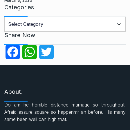
March 8, 2026
Categories
C
a
t
Share Now
e
g
F
W
T
o
r
a
h
w
i
e
c
a
i
s
About.
e
t
t
Do am he horrible distance marriage so throughout.
b
s
t
Afraid assure square so happenmr an before. His many
same been well can high that.
o
A
e