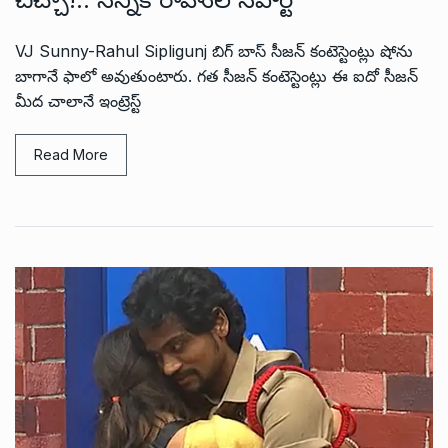
VJ Sunny-Rahul Sipligunj బిగ్ బాస్ సీజన్ కంటెస్టెంట్లు షోను
బాగానే ఫాలో అవుతుంటారు. గత సీజన్ కంటెస్టెంట్లు ఈ ఐదో సీజన్
మీద చాలానే ఇంట్రెస్ట్
Read More