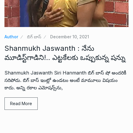
Author
బిగ్ బాస్
December 10, 2021
Shanmukh Jaswanth : నేను
మూడిస్ట్‌గాడిని!.. ఎట్టకేలకు ఒప్పుకున్న షన్ను
Shanmukh Jaswanth Siri Hanmanth బిగ్ బాస్ షో అందరికీ
సరిపోదు. బిగ్ బాస్ ఇంట్లో ఉండటం అంటే మామూలు విషయం
కాదు. అన్ని రకాల ఎమోషన్స్‌ను,
Read More