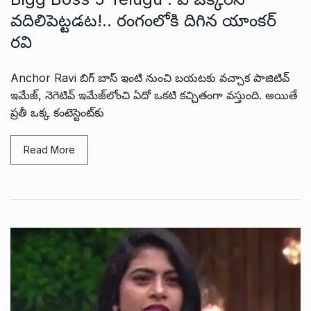
వదిలిపెట్టడట!.. రంగంలోకి దిగిన యాంకర్
రవి
Anchor Ravi బిగ్ బాస్ ఇంటి నుంచి బయటకు వచ్చాక పాజిటివ్
ఇమేజ్, నెగెటివ్ ఇమేజ్‌లోంచి ఏదో ఒకటి కచ్చితంగా వస్తుంది. అయితే
ప్రతీ ఒక్క కంటెస్టెంట్‌కు
Read More