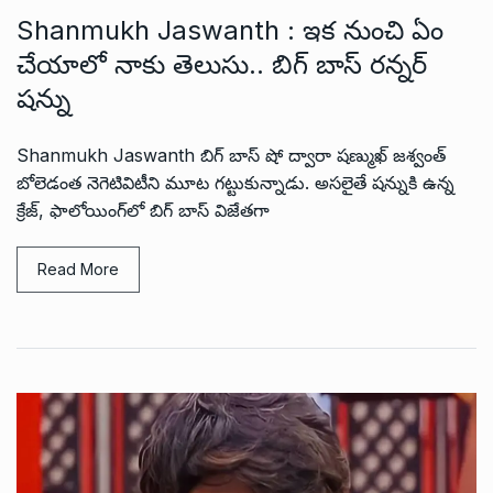
Shanmukh Jaswanth : ఇక నుంచి ఏం
చేయాలో నాకు తెలుసు.. బిగ్ బాస్ రన్నర్
షన్ను
Shanmukh Jaswanth బిగ్ బాస్ షో ద్వారా షణ్ముఖ్ జశ్వంత్
బోలెడంత నెగెటివిటీని మూట గట్టుకున్నాడు. అసలైతే షన్నుకి ఉన్న
క్రేజ్, ఫాలోయింగ్‌లో బిగ్ బాస్ విజేతగా
Read More