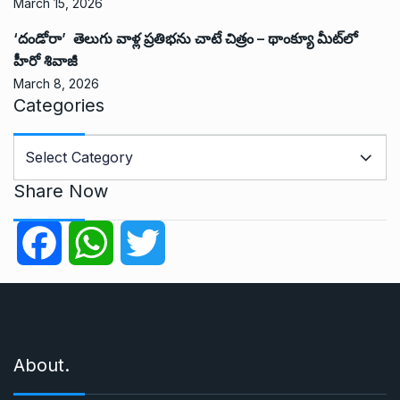
March 15, 2026
‘దండోరా’ తెలుగు వాళ్ల ప్రతిభను చాటే చిత్రం – థాంక్యూ మీట్‌లో
హీరో శివాజీ
March 8, 2026
Categories
C
a
t
Share Now
e
g
F
W
T
o
r
a
h
w
i
e
c
a
i
s
About.
e
t
t