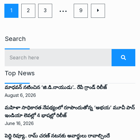
…
1
2
3
9
Search
Top News
మాధవన్ నటించిన ‘జి.డి.నాయుడు’.. రేపే గ్రాండ్ రిలీజ్
August 6, 2026
మహిళా సాధికారత నేపథ్యంలో రూపొందుతోన్న ‘అభ‌య‌’ మూవీ పాన్
ఇండియా లెవ‌ల్లో 4 భాష‌ల్లో రిలీజ్
June 16, 2026
పెద్ది రివ్యూ.. రామ్ చరణ్ నటనకు అవార్డులు రావాల్సిందే