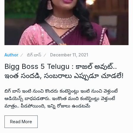
Author
బిగ్ బాస్
December 11, 2021
Bigg Boss 5 Telugu : కాజల్ అవుట్..
ఇంత సందడి, సంబరాలు ఎప్పుడూ చూడలే!
బిగ్ బాస్ ఇంటి నుంచి కొందరు కంటెస్టెంట్లు ఇంటి నుంచి వెళ్తుంటే
ఆడియెన్స్ బాధపడతారు. ఇంకొంత మంది కంటెస్టెంట్లు వెళ్తుంటే
మాత్రం.. పీడపోయింది, ఇన్ని రోజులు ఉండటమే
Read More