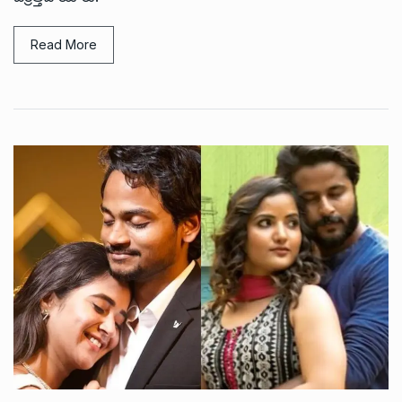
Read More