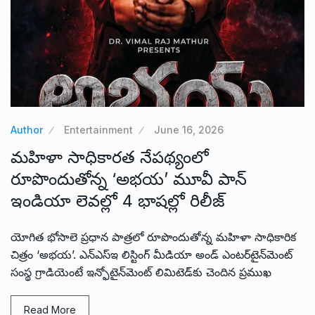
Author
Entertainment
June 16, 2026
మహిళా సాధికారత నేపథ్యంలో
రూపొందుతోన్న ‘అభ‌య‌’ మూవీ పాన్
ఇండియా లెవ‌ల్లో 4 భాష‌ల్లో రిలీజ్
యోగిత భోసాలె ప్ర‌ధాన పాత్ర‌లో రూపొందుతోన్న మ‌హిళా సాధికారిక
చిత్రం ‘అభ‌య‌’. ఎన్ఎస్ఇ లిస్టింగ్ మీడియా అండ్ ఎంట‌ర్‌టైన్‌మెంట్
సంస్థ గ్రాడియెంటే ఇన్ఫోటైన్‌మెంట్ లిమిటెడ్‌కు చెందిన ప్రముఖ
Read More