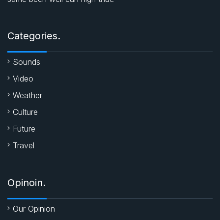
o
A
e
o
p
r
Categories.
k
p
Sounds
Video
Weather
Culture
Future
Travel
Opinoin.
Our Opinion