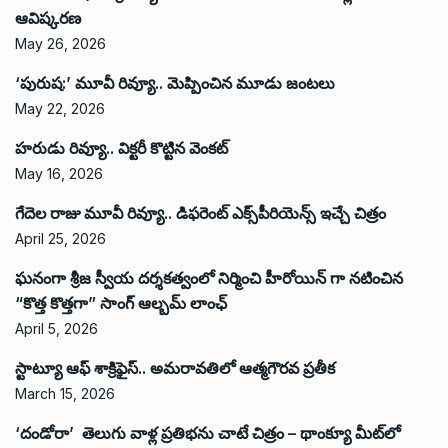
ఆవిష్కరణ
May 26, 2026
‘పురుష:’ మూవీ రివ్యూ.. మెప్పించిన మూడు జంటలు
May 22, 2026
హరుడు రివ్యూ.. విక్టరీ కొట్టిన వెంకట్
May 16, 2026
గేదెల రాజు మూవీ రివ్యూ.. డిఫరెంట్ ఎక్స్‌పీరియెన్స్ ఇచ్చే చిత్రం
April 25, 2026
ఘనంగా శ్రీజ స్వీయ దర్శకత్వంలో నిర్మించి హీరోయిన్ గా నటించిన
“కొత్త కొత్తగా” సాంగ్ ఆల్బమ్ లాంఛ్
April 5, 2026
స్టాట్యూ ఆఫ్ శాక్రిఫైస్.. అమరావతిలో ఆత్మగౌరవ ప్రతీక
March 15, 2026
‘దండోరా’ తెలుగు వాళ్ల ప్రతిభను చాటే చిత్రం – థాంక్యూ మీట్‌లో