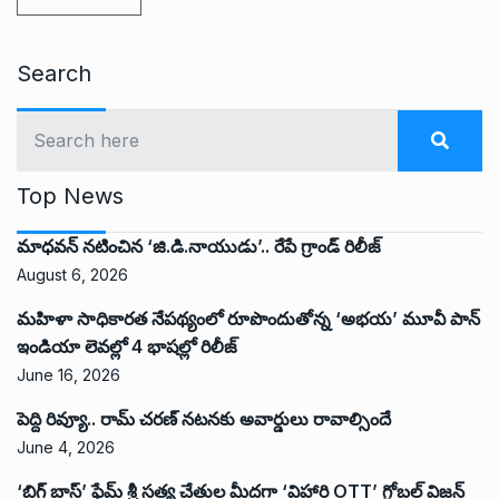
Search
Top News
మాధవన్ నటించిన ‘జి.డి.నాయుడు’.. రేపే గ్రాండ్ రిలీజ్
August 6, 2026
మహిళా సాధికారత నేపథ్యంలో రూపొందుతోన్న ‘అభ‌య‌’ మూవీ పాన్
ఇండియా లెవ‌ల్లో 4 భాష‌ల్లో రిలీజ్
June 16, 2026
పెద్ది రివ్యూ.. రామ్ చరణ్ నటనకు అవార్డులు రావాల్సిందే
June 4, 2026
‘బిగ్ బాస్’ ఫేమ్ శ్రీ సత్య చేతుల మీదగా ‘విహారి OTT’ గ్లోబల్ విజన్