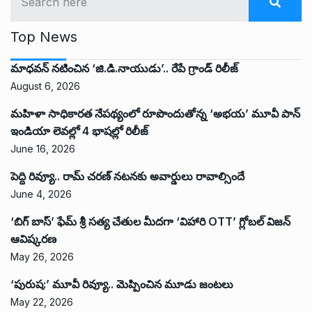
Top News
మాధవన్ నటించిన ‘జి.డి.నాయుడు’.. రేపే గ్రాండ్ రిలీజ్
August 6, 2026
మహిళా సాధికారత నేపథ్యంలో రూపొందుతోన్న ‘అభ‌య‌’ మూవీ పాన్
ఇండియా లెవ‌ల్లో 4 భాష‌ల్లో రిలీజ్
June 16, 2026
పెద్ది రివ్యూ.. రామ్ చరణ్ నటనకు అవార్డులు రావాల్సిందే
June 4, 2026
‘బిగ్ బాస్’ ఫేమ్ శ్రీ సత్య చేతుల మీదగా ‘విహారి OTT’ గ్లోబల్ విజన్
ఆవిష్కరణ
May 26, 2026
‘పురుష:’ మూవీ రివ్యూ.. మెప్పించిన మూడు జంటలు
May 22, 2026