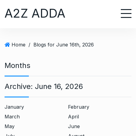
S
A2Z ADDA
k
i
p
t
o
Home
/
Blogs for June 16th, 2026
c
o
n
Months
t
e
Archive:
June 16, 2026
n
t
January
February
March
April
May
June