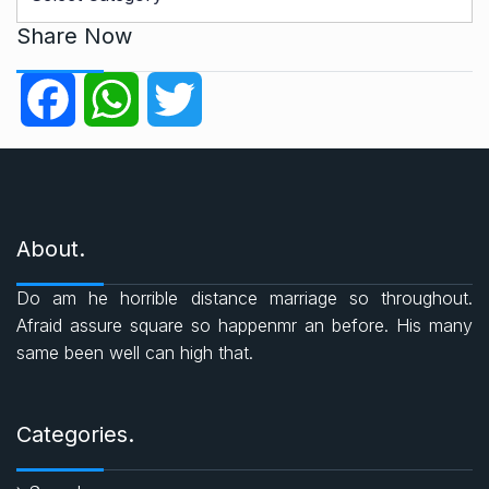
a
t
Share Now
e
g
F
W
T
o
r
a
h
w
i
e
c
a
i
s
About.
e
t
t
Do am he horrible distance marriage so throughout.
b
s
t
Afraid assure square so happenmr an before. His many
same been well can high that.
o
A
e
o
p
r
Categories.
k
p