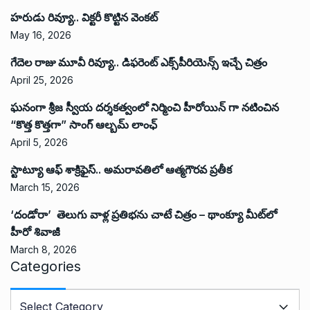
హరుడు రివ్యూ.. విక్టరీ కొట్టిన వెంకట్
May 16, 2026
గేదెల రాజు మూవీ రివ్యూ.. డిఫరెంట్ ఎక్స్‌పీరియెన్స్ ఇచ్చే చిత్రం
April 25, 2026
ఘనంగా శ్రీజ స్వీయ దర్శకత్వంలో నిర్మించి హీరోయిన్ గా నటించిన
“కొత్త కొత్తగా” సాంగ్ ఆల్బమ్ లాంఛ్
April 5, 2026
స్టాట్యూ ఆఫ్ శాక్రిఫైస్.. అమరావతిలో ఆత్మగౌరవ ప్రతీక
March 15, 2026
‘దండోరా’ తెలుగు వాళ్ల ప్రతిభను చాటే చిత్రం – థాంక్యూ మీట్‌లో
హీరో శివాజీ
March 8, 2026
Categories
C