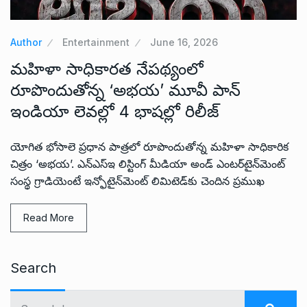
Author
Entertainment
June 16, 2026
మహిళా సాధికారత నేపథ్యంలో
రూపొందుతోన్న ‘అభ‌య‌’ మూవీ పాన్
ఇండియా లెవ‌ల్లో 4 భాష‌ల్లో రిలీజ్
యోగిత భోసాలె ప్ర‌ధాన పాత్ర‌లో రూపొందుతోన్న మ‌హిళా సాధికారిక
చిత్రం ‘అభ‌య‌’. ఎన్ఎస్ఇ లిస్టింగ్ మీడియా అండ్ ఎంట‌ర్‌టైన్‌మెంట్
సంస్థ గ్రాడియెంటే ఇన్ఫోటైన్‌మెంట్ లిమిటెడ్‌కు చెందిన ప్రముఖ
Read More
Search