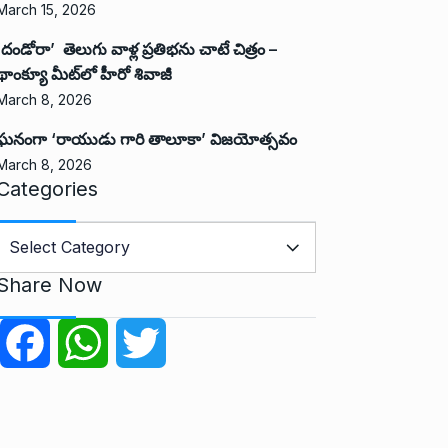
March 15, 2026
‘దండోరా’ తెలుగు వాళ్ల ప్రతిభను చాటే చిత్రం –
థాంక్యూ మీట్‌లో హీరో శివాజీ
March 8, 2026
ఘనంగా ‘రాయుడు గారి తాలూకా’ విజయోత్సవం
March 8, 2026
Categories
C
a
Share Now
e
g
F
W
T
o
r
a
h
w
e
c
a
i