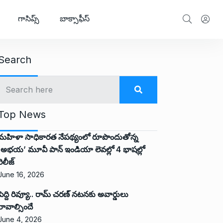
గాసిప్స్
బాక్సాఫీస్
Search
Top News
మహిళా సాధికారత నేపథ్యంలో రూపొందుతోన్న
‘అభ‌య‌’ మూవీ పాన్ ఇండియా లెవ‌ల్లో 4 భాష‌ల్లో
రిలీజ్
June 16, 2026
పెద్ది రివ్యూ.. రామ్ చరణ్ నటనకు అవార్డులు
రావాల్సిందే
June 4, 2026