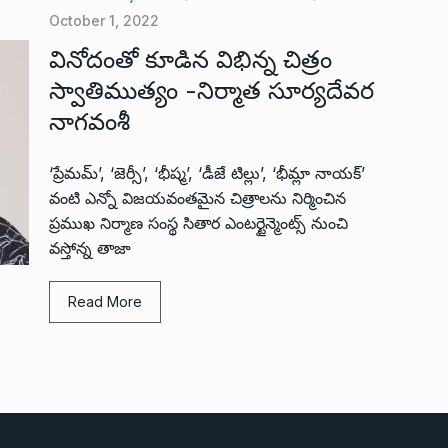
October 1, 2022
వినోదంతో కూడిన విభిన్న చిత్రం
స్వాతిముత్యం -నిర్మాత సూర్యదేవర
నాగవంశీ
‘ప్రేమమ్’, ‘జెర్సీ’, ‘భీష్మ’, ‘డీజే టిల్లు’, ‘భీమ్లా నాయక్’
వంటి ఎన్నో విజయవంతమైన చిత్రాలను నిర్మించిన
ప్రముఖ నిర్మాణ సంస్థ సితార ఎంటర్టైన్మెంట్స్ నుంచి
వస్తోన్న తాజా
Read More