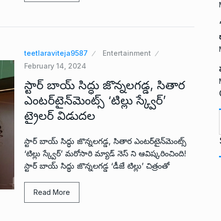
teetlaraviteja9587
Entertainment
February 14, 2024
స్టార్ బాయ్ సిద్ధు జొన్నలగడ్డ, సితార
ఎంటర్‌టైన్‌మెంట్స్ ‘టిల్లు స్క్వేర్’
ట్రైలర్ విడుదల
t
స్టార్ బాయ్ సిద్ధు జొన్నలగడ్డ, సితార ఎంటర్‌టైన్‌మెంట్స్
‘టిల్లు స్క్వేర్’ మరోసారి మ్యాడ్ నెస్ ని ఆవిష్కరించింది!
స్టార్ బాయ్ సిద్ధు జొన్నలగడ్డ ‘డీజే టిల్లు’ చిత్రంతో
Read More
i