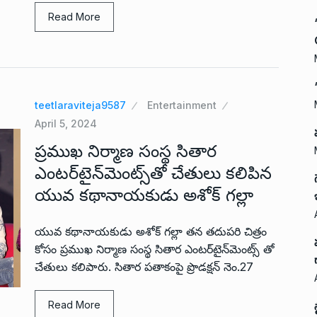
Read More
teetlaraviteja9587
Entertainment
April 5, 2024
ప్రముఖ నిర్మాణ సంస్థ సితార
ఎంటర్‌టైన్‌మెంట్స్‌తో చేతులు కలిపిన
యువ కథానాయకుడు అశోక్ గల్లా
యువ కథానాయకుడు అశోక్ గల్లా తన తదుపరి చిత్రం
కోసం ప్రముఖ నిర్మాణ సంస్థ సితార ఎంటర్‌టైన్‌మెంట్స్ తో
చేతులు కలిపారు. సితార పతాకంపై ప్రొడక్షన్ నెం.27
Read More