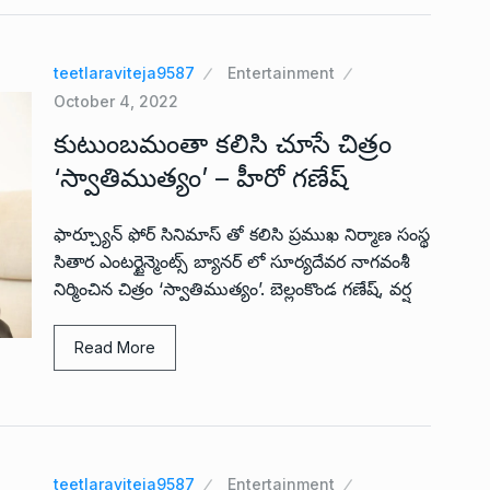
teetlaraviteja9587
Entertainment
October 4, 2022
కుటుంబమంతా కలిసి చూసే చిత్రం
‘స్వాతిముత్యం’ – హీరో గణేష్
ఫార్చ్యూన్ ఫోర్ సినిమాస్ తో కలిసి ప్రముఖ నిర్మాణ సంస్థ
సితార ఎంటర్టైన్మెంట్స్ బ్యానర్ లో సూర్యదేవర నాగవంశీ
నిర్మించిన చిత్రం ‘స్వాతిముత్యం’. బెల్లంకొండ గణేష్, వర్ష
Read More
teetlaraviteja9587
Entertainment