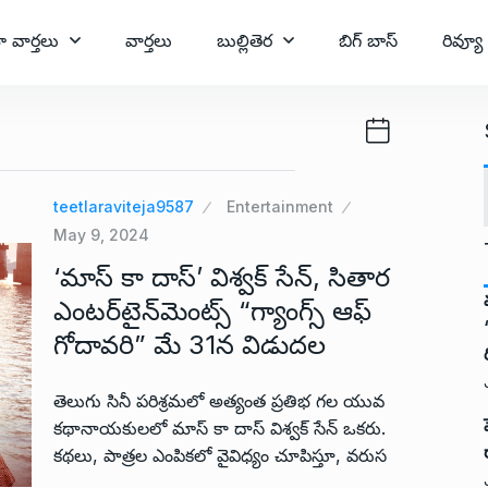
ా వార్తలు
వార్తలు
బుల్లితెర
బిగ్ బాస్
రివ్యూ
teetlaraviteja9587
Entertainment
May 9, 2024
‘మాస్ కా దాస్’ విశ్వక్ సేన్, సితార
ఎంటర్‌టైన్‌మెంట్స్ “గ్యాంగ్స్ ఆఫ్
గోదావరి” మే 31న విడుదల
తెలుగు సినీ పరిశ్రమలో అత్యంత ప్రతిభ గల యువ
కథానాయకులలో మాస్ కా దాస్ విశ్వక్ సేన్ ఒకరు.
కథలు, పాత్రల ఎంపికలో వైవిధ్యం చూపిస్తూ, వరుస