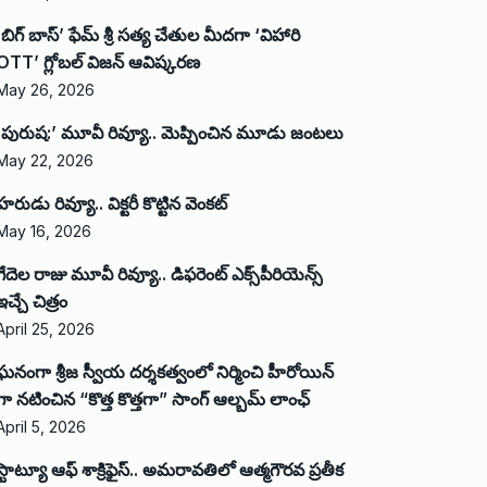
‘బిగ్ బాస్’ ఫేమ్ శ్రీ సత్య చేతుల మీదగా ‘విహారి
OTT’ గ్లోబల్ విజన్ ఆవిష్కరణ
May 26, 2026
‘పురుష:’ మూవీ రివ్యూ.. మెప్పించిన మూడు జంటలు
May 22, 2026
హరుడు రివ్యూ.. విక్టరీ కొట్టిన వెంకట్
May 16, 2026
గేదెల రాజు మూవీ రివ్యూ.. డిఫరెంట్ ఎక్స్‌పీరియెన్స్
ఇచ్చే చిత్రం
April 25, 2026
ఘనంగా శ్రీజ స్వీయ దర్శకత్వంలో నిర్మించి హీరోయిన్
గా నటించిన “కొత్త కొత్తగా” సాంగ్ ఆల్బమ్ లాంఛ్
April 5, 2026
స్టాట్యూ ఆఫ్ శాక్రిఫైస్.. అమరావతిలో ఆత్మగౌరవ ప్రతీక