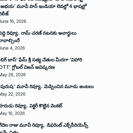
‘అభ‌య‌’ మూవీ పాన్ ఇండియా లెవ‌ల్లో 4 భాష‌ల్లో
రిలీజ్
June 16, 2026
పెద్ది రివ్యూ.. రామ్ చరణ్ నటనకు అవార్డులు
రావాల్సిందే
June 4, 2026
‘బిగ్ బాస్’ ఫేమ్ శ్రీ సత్య చేతుల మీదగా ‘విహారి
OTT’ గ్లోబల్ విజన్ ఆవిష్కరణ
May 26, 2026
‘పురుష:’ మూవీ రివ్యూ.. మెప్పించిన మూడు జంటలు
May 22, 2026
హరుడు రివ్యూ.. విక్టరీ కొట్టిన వెంకట్
May 16, 2026
గేదెల రాజు మూవీ రివ్యూ.. డిఫరెంట్ ఎక్స్‌పీరియెన్స్
ఇచ్చే చిత్రం