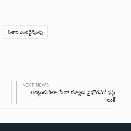
i
సితార ఎంటర్టైన్మెంట్స్
NEXT NEWS
ఆకట్టుకునేలా ‘సీతా కళ్యాణ వైభోగమే’ ఫస్ట్
లుక్