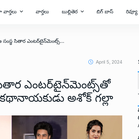
ా వార్తలు
వార్తలు
బుల్లితెర
బిగ్ బాస్
రివ్యూ
/ ప్రముఖ నిర్మాణ సంస్థ సితార ఎంటర్‌టైన్‌మెంట్స్‌తో చేతులు కలిపిన యువ కథానాయకుడు అశోక్ గల్లా
April 5, 2024
ితార ఎంటర్‌టైన్‌మెంట్స్‌తో
కథానాయకుడు అశోక్ గల్లా