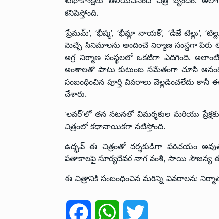
శుభాకాంక్షలు తెలియచేసింది చిత్ర బృందం. అ
కనిపిస్తోంది.
‘ప్రేమమ్’, ‘భీష్మ’, ‘భీమ్లా నాయక్’, ‘డీజే టిల్లు’, ‘
మెచ్చే సినిమాలను అందించే నిర్మాణ సంస్థగా పేరు త
అగ్ర నిర్మాణ సంస్థలలో ఒకటిగా ఎదిగింది. అలాం
అంశాలతో పాటు కుటుంబ సమేతంగా చూసి ఆనందించ
సంబంధించిన పూర్తి వివరాలు వెల్లడించలేదు కానీ ఈ
చేశారు.
‘లవర్‌’లో తన నటనతో విమర్శకుల మరియు ప్రేక్షకు
చిత్రంలో కథానాయికగా నటిస్తోంది.
ఉద్భవ్ ఈ చిత్రంతో దర్శకుడిగా పరిచయం అవుతున్న
పతాకాలపై సూర్యదేవర నాగ వంశీ, సాయి సౌజన్య ఈ చిత్ర
ఈ చిత్రానికి సంబంధించిన మరిన్ని వివరాలను నిర్మా
F
W
T