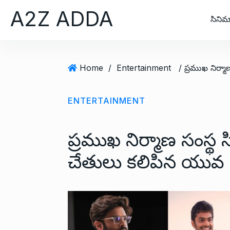
S
A2Z ADDA
k
సినిమ
i
p
t
Home
/
Entertainment
o
c
o
ENTERTAINMENT
n
t
ప్రముఖ నిర్మాణ సంస్థ స
e
n
చేతులు కలిపిన యువ 
t