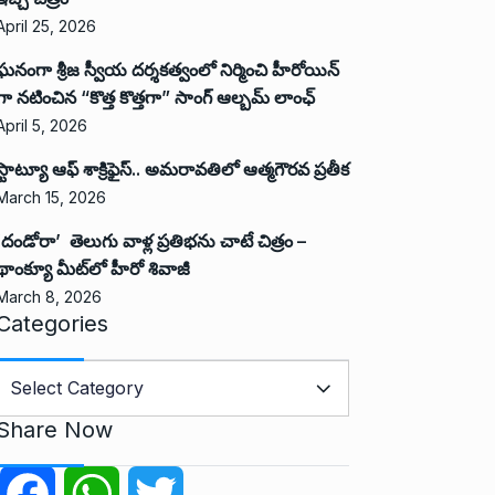
April 25, 2026
ఘనంగా శ్రీజ స్వీయ దర్శకత్వంలో నిర్మించి హీరోయిన్
గా నటించిన “కొత్త కొత్తగా” సాంగ్ ఆల్బమ్ లాంఛ్
April 5, 2026
స్టాట్యూ ఆఫ్ శాక్రిఫైస్.. అమరావతిలో ఆత్మగౌరవ ప్రతీక
March 15, 2026
‘దండోరా’ తెలుగు వాళ్ల ప్రతిభను చాటే చిత్రం –
థాంక్యూ మీట్‌లో హీరో శివాజీ
March 8, 2026
Categories
C
a
Share Now
e
g
F
W
T