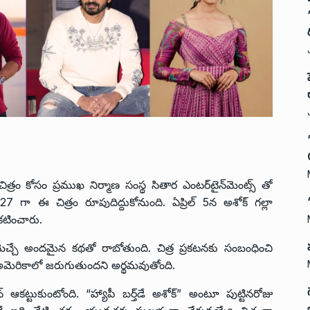
 కోసం ప్రముఖ నిర్మాణ సంస్థ సితార ఎంటర్‌టైన్‌మెంట్స్ తో
.27 గా ఈ చిత్రం రూపుదిద్దుకోనుంది. ఏప్రిల్ 5న అశోక్ గల్లా
రకటించారు.
ెచ్చే అందమైన కథతో రాబోతుంది. చిత్ర ప్రకటనకు సంబంధించి
 కథ అమెరికాలో జరుగుతుందని అర్థమవుతోంది.
న్ ఆకట్టుకుంటోంది. “హ్యాపీ బర్త్‌డే అశోక్” అంటూ పుట్టినరోజు