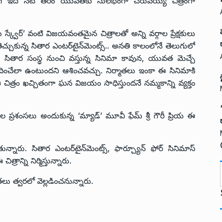
లాగే ఇది నేటి తరం యువతకు సులభంగా చేరువయ్యే చిత్రంగా
టిల్లు స్క్వేర్’ వంటి విజయవంతమైన చిత్రాలతో అన్ని వర్గాల ప్రేక్షకులు
ెచ్చుకున్న సితార ఎంటర్‌టైన్‌మెంట్స్.. అనతి కాలంలోనే తెలుగులో
టి సితార సంస్థ నుంచి వస్తున్న సినిమా కావున, యువత మెచ్చే
ేలా ఉంటుందని ఆశించవచ్చు. నిర్మాతలు ఇంకా ఈ సినిమాకి
 చిత్రం ఖచ్చితంగా ఘన విజయం సాధిస్తుందనే నమ్మకాన్ని వ్యక్తం
ల ప్రశంసలు అందుకున్న ‘మ్యాడ్’ మూవీ ఫేమ్ శ్రీ గౌరీ ప్రియ ఈ
ారు. సితార ఎంటర్‌టైన్‌మెంట్స్, ఫార్చ్యూన్ ఫోర్ సినిమాస్‌
ాన్ని నిర్మిస్తున్నారు.
తలు త్వరలో వెల్లడించనున్నారు.
t