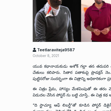
Teetlaraviteja9587
October 8, 2021
యువ కథానాయకుడు అశోక్ గల్లా తన తదుపరి చిత్రం
చేతులు కలిపారు. సితార పతాకంపై ప్రొడక్షన్ నెం
పుట్టినరోజు సందర్భంగా ఈ చిత్రాన్ని అధికారికంగా ప్
ఈ చిత్రం ప్రేమ, హాస్యం మేళవింపుతో ఈ తరం మ
విడుదల చేసిన పోస్టర్‌ ను బట్టి చూస్తే.. ఈ చిత్ర
“ది స్టాచ్యూ ఆఫ్ లిబర్టీ”తో కూడిన పోస్టర్ డిజై