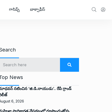
గాసిప్స్
బాక్సాఫీస్
Search
Top News
మాధవన్ నటించిన ‘జి.డి.నాయుడు’.. రేపే గ్రాండ్
రిలీజ్
August 6, 2026
మహిళా సాధికారత నేపథ్యంలో రూపొందుతోన్న