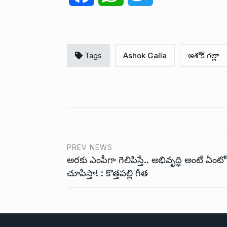
a
h
w
c
a
i
Tags
Ashok Galla
అశోక్ గల్లా
e
t
t
b
s
t
o
A
e
o
p
r
PREV NEWS
అరకు ఎంపీగా గెలిపిస్తే.. అభివృద్ధి అంటే ఏంటో
k
p
చూపిస్తా! : కొత్తపల్లి గీత