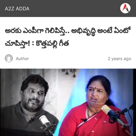
A2Z ADDA
అరకు ఎంపీగా గెలిపిస్తే.. అభివృద్ధి అంటే ఏంటో
చూపిస్తా! : కొత్తపల్లి గీత
Author
2 years ago