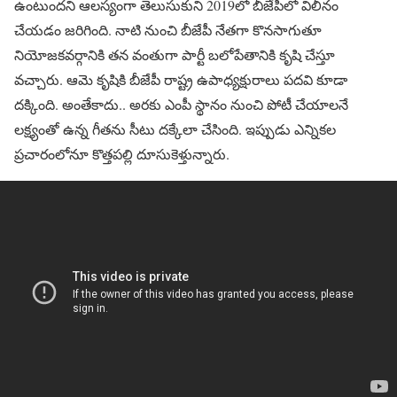
ఉంటుందని ఆలస్యంగా తెలుసుకుని 2019లో బీజేపీలో విలీనం
చేయడం జరిగింది. నాటి నుంచి బీజేపీ నేతగా కొనసాగుతూ
నియోజకవర్గానికి తన వంతుగా పార్టీ బలోపేతానికి కృషి చేస్తూ
వచ్చారు. ఆమె కృషికి బీజేపీ రాష్ట్ర ఉపాధ్యక్షురాలు పదవి కూడా
దక్కింది. అంతేకాదు.. అరకు ఎంపీ స్థానం నుంచి పోటీ చేయాలనే
లక్ష్యంతో ఉన్న గీతను సీటు దక్కేలా చేసింది. ఇప్పుడు ఎన్నికల
ప్రచారంలోనూ కొత్తపల్లి దూసుకెళ్తున్నారు.