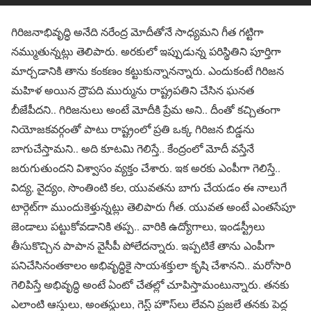
గిరిజనాభివృద్ధి అనేది నరేంద్ర మోదీతోనే సాధ్యమని గీత గట్టిగా
నమ్ముతున్నట్లు తెలిపారు. అరకులో ఇప్పుడున్న పరిస్థితిని పూర్తిగా
మార్చడానికి తాను కంకణం కట్టుకున్నానన్నారు. ఎందుకంటే గిరిజన
మహిళ అయిన ద్రౌపది ముర్మును రాష్ట్రపతిని చేసిన ఘనత
బీజేపీదని.. గిరిజనులు అంటే మోదీకి ప్రేమ అని.. దీంతో కచ్చితంగా
నియోజకవర్గంతో పాటు రాష్ట్రంలో ప్రతి ఒక్క గిరిజన బిడ్డను
బాగుచేస్తామని.. అది కూటమి గెలిస్తే.. కేంద్రంలో మోదీ వస్తేనే
జరుగుతుందని విశ్వాసం వ్యక్తం చేశారు. ఇక అరకు ఎంపీగా గెలిస్తే..
విద్య, వైద్యం, సొంతింటి కల, యువతను బాగు చేయడం ఈ నాలుగే
టార్గెట్‌గా ముందుకెళ్తున్నట్లు తెలిపారు గీత. యువత అంటే ఎంతసేపూ
జెండాలు పట్టుకోవడానికి తప్ప.. వారికి ఉద్యోగాలు, ఇండస్ట్రీలు
తీసుకొచ్చిన పాపాన వైసీపీ పోలేదన్నారు. ఇప్పటికే తాను ఎంపీగా
పనిచేసినంతకాలం అభివృద్ధికై సాయశక్తులా కృషి చేశానని.. మరోసారి
గెలిపిస్తే అభివృద్ధి అంటే ఏంటో చేతల్లో చూపిస్తామంటున్నారు. తనకు
ఎలాంటి ఆస్తులు, అంతస్థులు, గెస్ట్ హౌస్‌లు లేవని ప్రజలే తనకు పెద్ద