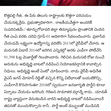
కొత్తపల్లి గీత.. ఈ పేరు తెలుగు రాష్ట్రాలకు కొత్తగా పరిచయం
చేయనక్కర్లేదు. ప్రభుత్వాధికారిగా.. రాజకీయవేత్తగా అందరికీ
సుపరిచితమే.! తూర్పుగోదావరి జిల్లా తిమ్మాపురం ప్రాంతానికి చెందిన
గీత ఎంఏ వరకు చదివి గ్రూప్-01 అధికారిగా సేవలందించారు. ప్రజాసేవ
చేయడమే లక్ష్యంగా ఉద్యోగాన్ని వదిలేసి 2013లో వైసీపీలో చేరారు. ఆ
మరుసటి ఏడాదే 2014లో జరిగిన ఎన్నికల్లో అరకు ఎంపీగా పోటీచేసి
91,398 ఓట్ల మెజార్టీతో గెలుపొందారు. గెలిచిన మరుసటి రోజు నుంచే
అరుకును అభివృద్ధి బాటలో నడిపించి నియోజకవర్గానికి కావాల్సిన
నిధులు, అభివృద్ధి అంటే ఏంటో చూపించారు. నాడు వైసీపీ అధినేత
వైఎస్ జగన్ మోహన్ రెడ్డితో వచ్చిన కొన్ని విబేధాలతో బయటికొచ్చి..
ఎంపీగానే కొనసాగుతూ 2018లో స్వయంగా జనజాగృతి పార్టీని కూడా
ఏర్పాటు చేయడం జరిగింది. గిరిజన సామాజిక వర్గాన్నే కాదు.. యావత్
రాష్ట్ర వ్యాప్తంగా వెనుకబడిన వారిని అభివృద్ధి బాటలో నడిపించాలనే
తపనతో ముందుకొచ్చారు కానీ.. పార్టీ అంటే డబ్బులతో ముడిపడి