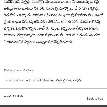
మరికొందరు పెళ్లిళ్లు చేసుకొని భూములు రాయించుకుంటున్న వారిపై
ఉక్కుపాదం మోపడానికి తన వంతు ప్రయాత్నాలు చేస్తానని కొత్తపల్లి
గీత హామీ ఇచ్చారు. వాస్తవానికి తాను దీన్ని రూపుమాపడానికి 2014లో
ప్రయత్నాలు చేసినప్పటికీ ఫలించలేదని.. ఈసారి 2024 ఎంపీగా గెలిస్తే
ఎన్నికల ఫలితాలొచ్చిన జూన్-05 నుంచే కచ్చితంగా దీన్ని అణిచివేసే
పోరాటం చేస్తానన్నారు. గిరిజన ప్రాంతానికి.. గిరిజన బిడ్డలకు అండగా
నిలబడటానికి సిద్ధంగా ఉన్నట్లు గీత వెల్లడించారు.
Categories:
Politics
Tags:
Jaffee
,
kotthapalli Geetha
,
కొత్తపల్లి గీత
,
జాఫర్
A2Z ADDA
Back to top