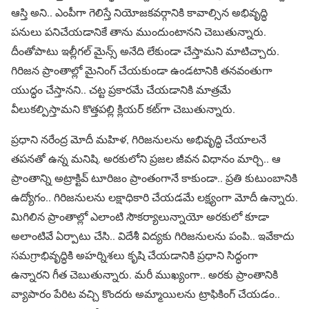
ఆస్తి అని.. ఎంపీగా గెలిస్తే నియోజకవర్గానికి కావాల్సిన అభివృద్ధి
పనులు పనిచేయడానికే తాను ముందుంటానని చెబుతున్నారు.
దీంతోపాటు ఇల్లీగల్ మైన్స్ అనేది లేకుండా చేస్తామని మాటిచ్చారు.
గిరిజన ప్రాంతాల్లో మైనింగ్‌ చేయకుండా ఉండటానికి తనవంతుగా
యుద్ధం చేస్తానని.. చట్ట ప్రకారమే చేయడానికి మాత్రమే
వీలుకల్పిస్తామని కొత్తపల్లి క్లియర్ కట్‌గా చెబుతున్నారు.
ప్రధాని నరేంద్ర మోదీ మహిళ, గిరిజనులను అభివృద్ధి చేయాలనే
తపనతో ఉన్న మనిషి. అరకులోని ప్రజల జీవన విధానం మార్చి.. ఆ
ప్రాంతాన్ని అట్రాక్టివ్ టూరిజం ప్రాంతంగానే కాకుండా.. ప్రతి కుటుంబానికి
ఉద్యోగం.. గిరిజనులను లక్షాధికారి చేయడమే లక్ష్యంగా మోదీ ఉన్నారు.
మిగిలిన ప్రాంతాల్లో ఎలాంటి సౌకర్యాలున్నాయో అరకులో కూడా
అలాంటివే ఏర్పాటు చేసి.. విదేశీ విద్యకు గిరిజనులను పంపి.. ఇవేకాదు
సమగ్రాభివృద్ధికి అహర్నిశలు కృషి చేయడానికి ప్రధాని సిద్ధంగా
ఉన్నారని గీత చెబుతున్నారు. మరీ ముఖ్యంగా.. అరకు ప్రాంతానికి
వ్యాపారం పేరిట వచ్చి కొందరు అమ్మాయిలను ట్రాఫికింగ్ చేయడం..