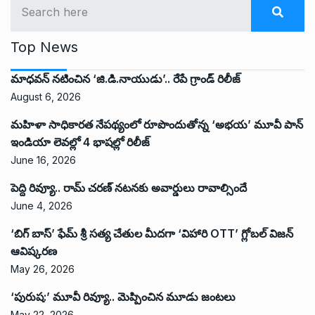
Top News
మాధవన్ నటించిన ‘జి.డి.నాయుడు’.. రేపే గ్రాండ్ రిలీజ్
August 6, 2026
మహిళా సాధికారత నేపథ్యంలో రూపొందుతోన్న ‘అభ‌య‌’ మూవీ పాన్
ఇండియా లెవ‌ల్లో 4 భాష‌ల్లో రిలీజ్
June 16, 2026
పెద్ది రివ్యూ.. రామ్ చరణ్ నటనకు అవార్డులు రావాల్సిందే
June 4, 2026
‘బిగ్ బాస్’ ఫేమ్ శ్రీ సత్య చేతుల మీదగా ‘విహారి OTT’ గ్లోబల్ విజన్
ఆవిష్కరణ
May 26, 2026
‘పురుష:’ మూవీ రివ్యూ.. మెప్పించిన మూడు జంటలు
May 22, 2026