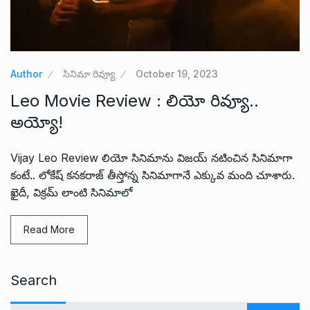
Author
సినిమా రివ్యూ
October 19, 2023
Leo Movie Review : లియో రివ్యూ..
అయ్యో!
Vijay Leo Review లియో సినిమాను విజయ్ నటించిన సినిమాగా
కంటే.. లోకేష్ కనకరాజ్ తీస్తోన్న సినిమాగానే ఎక్కువ మంది చూశారు.
ఖైదీ, విక్రమ్ లాంటి సినిమాలో
Read More
Search