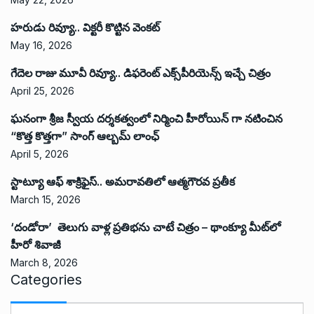
హరుడు రివ్యూ.. విక్టరీ కొట్టిన వెంకట్
May 16, 2026
గేదెల రాజు మూవీ రివ్యూ.. డిఫరెంట్ ఎక్స్‌పీరియెన్స్ ఇచ్చే చిత్రం
April 25, 2026
ఘనంగా శ్రీజ స్వీయ దర్శకత్వంలో నిర్మించి హీరోయిన్ గా నటించిన
“కొత్త కొత్తగా” సాంగ్ ఆల్బమ్ లాంఛ్
April 5, 2026
స్టాట్యూ ఆఫ్ శాక్రిఫైస్.. అమరావతిలో ఆత్మగౌరవ ప్రతీక
March 15, 2026
‘దండోరా’ తెలుగు వాళ్ల ప్రతిభను చాటే చిత్రం – థాంక్యూ మీట్‌లో
హీరో శివాజీ
March 8, 2026
Categories
C