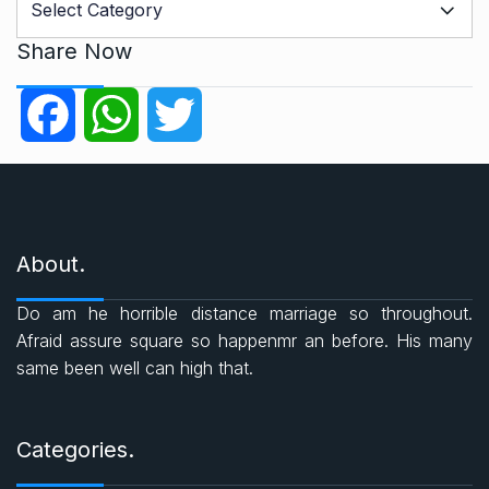
a
t
Share Now
e
g
F
W
T
o
r
a
h
w
i
e
c
a
i
s
About.
e
t
t
Do am he horrible distance marriage so throughout.
b
s
t
Afraid assure square so happenmr an before. His many
same been well can high that.
o
A
e
o
p
r
Categories.