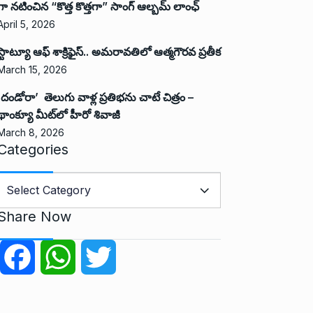
గా నటించిన “కొత్త కొత్తగా” సాంగ్ ఆల్బమ్ లాంఛ్
April 5, 2026
స్టాట్యూ ఆఫ్ శాక్రిఫైస్.. అమరావతిలో ఆత్మగౌరవ ప్రతీక
March 15, 2026
‘దండోరా’ తెలుగు వాళ్ల ప్రతిభను చాటే చిత్రం –
థాంక్యూ మీట్‌లో హీరో శివాజీ
March 8, 2026
Categories
C
a
Share Now
e
g
F
W
T
o
r
a
h
w