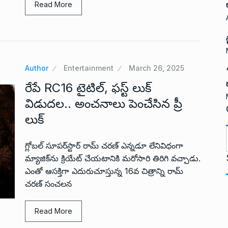
Read More
Author
Entertainment
March 26, 2025
రేపే RC16 టైటిల్, ఫస్ట్ లుక్
విడుదల.. అంచనాలు పెంచేసిన ప్రీ
లుక్
గ్లోబల్ సూపర్‌స్టార్ రామ్ చరణ్ ఎన్నడూ లేనివిధంగా
t
మ్యాజిక్‌ను క్రియేట్ చేయటానికి మరోసారి తిరిగి వచ్చాడు.
ఎంతో ఆసక్తిగా ఎదురుచూస్తున్న 16వ చిత్రాన్ని రామ్
చరణ్ సంచలన
Read More
i