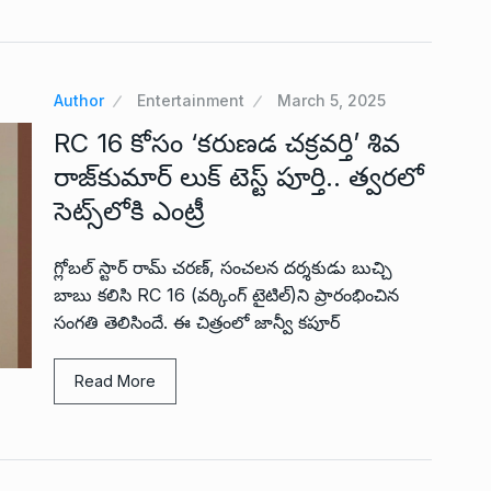
Author
Entertainment
March 5, 2025
RC 16 కోసం ‘కరుణడ చక్రవర్తి’ శివ
రాజ్‌కుమార్ లుక్ టెస్ట్ పూర్తి.. త్వరలో
సెట్స్‌లోకి ఎంట్రీ
గ్లోబల్ స్టార్ రామ్ చరణ్, సంచలన దర్శకుడు బుచ్చి
బాబు కలిసి RC 16 (వర్కింగ్ టైటిల్)ని ప్రారంభించిన
సంగతి తెలిసిందే. ఈ చిత్రంలో జాన్వీ కపూర్
Read More