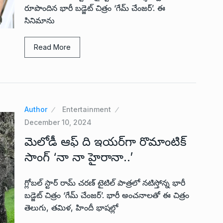
రూపొందిన భారీ బ‌డ్జెట్ చిత్రం ‘గేమ్ చేంజర్’. ఈ
సినిమాను
Read More
Author
Entertainment
December 10, 2024
మెలోడీ ఆఫ్ ది ఇయ‌ర్‌గా రొమాంటిక్
సాంగ్‌ ‘నా నా హైరానా..’
గ్లోబ‌ల్ స్టార్ రామ్ చ‌ర‌ణ్ టైటిల్ పాత్ర‌లో న‌టిస్తోన్న భారీ
బ‌డ్జెట్ చిత్రం ‘గేమ్ చేంజర్’. భారీ అంచ‌నాలతో ఈ చిత్రం
తెలుగు, త‌మిళ‌, హిందీ భాష‌ల్లో