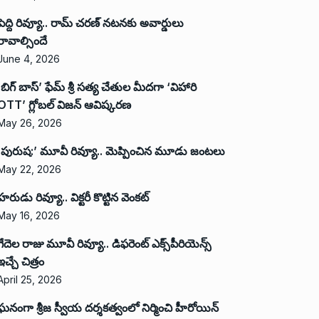
పెద్ది రివ్యూ.. రామ్ చరణ్ నటనకు అవార్డులు
రావాల్సిందే
June 4, 2026
‘బిగ్ బాస్’ ఫేమ్ శ్రీ సత్య చేతుల మీదగా ‘విహారి
OTT’ గ్లోబల్ విజన్ ఆవిష్కరణ
May 26, 2026
‘పురుష:’ మూవీ రివ్యూ.. మెప్పించిన మూడు జంటలు
May 22, 2026
హరుడు రివ్యూ.. విక్టరీ కొట్టిన వెంకట్
May 16, 2026
గేదెల రాజు మూవీ రివ్యూ.. డిఫరెంట్ ఎక్స్‌పీరియెన్స్
ఇచ్చే చిత్రం
April 25, 2026
ఘనంగా శ్రీజ స్వీయ దర్శకత్వంలో నిర్మించి హీరోయిన్