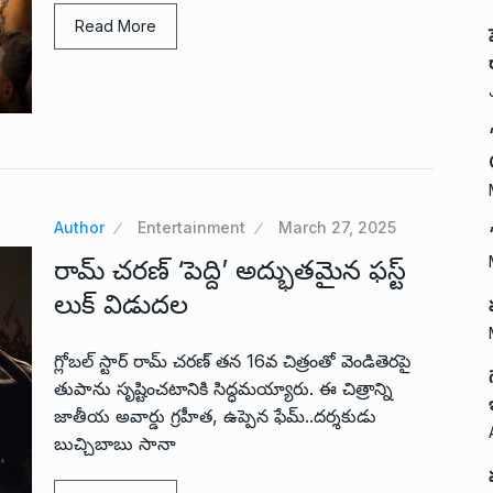
Read More
Author
Entertainment
March 27, 2025
రామ్ చరణ్ ‘పెద్ది’ అద్భుతమైన ఫస్ట్
లుక్ విడుదల
గ్లోబల్ స్టార్ రామ్ చరణ్ తన 16వ చిత్రంతో వెండితెరపై
తుపాను సృష్టించ‌టానికి సిద్ధ‌మయ్యారు. ఈ చిత్రాన్ని
జాతీయ అవార్డు గ్రహీత, ఉప్పెన ఫేమ్..దర్శకుడు
బుచ్చిబాబు సానా