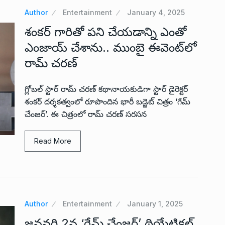
Author
Entertainment
January 4, 2025
శంకర్ గారితో పని చేయడాన్ని ఎంతో
ఎంజాయ్ చేశాను.. ముంబై ఈవెంట్‌లో
రామ్ చరణ్
గ్లోబ‌ల్ స్టార్ రామ్ చ‌ర‌ణ్ క‌థానాయ‌కుడిగా స్టార్ డైరెక్ట‌ర్
శంక‌ర్ ద‌ర్శ‌క‌త్వంలో రూపొందిన భారీ బ‌డ్జెట్ చిత్రం ‘గేమ్
చేంజర్’. ఈ చిత్రంలో రామ్ చరణ్ సరసన
Read More
Author
Entertainment
January 1, 2025
జ‌న‌వ‌రి 2న ‘గేమ్ చేంజ‌ర్‌’ థియేట్రిక‌ల్‌