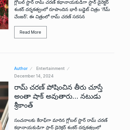
గ్లోబ‌ల్ స్టార్ రామ్ చ‌ర‌ణ్ క‌థానాయ‌కుడిగా స్టార్ డైరెక్ట‌ర్
శంక‌ర్ ద‌ర్శ‌క‌త్వంలో రూపొందిన భారీ బ‌డ్జెట్ చిత్రం ‘గేమ్
చేంజర్’. ఈ చిత్రంలో రామ్ చరణ్ సరసన
Read More
Author
Entertainment
December 14, 2024
రామ్ చరణ్ పోషించిన తీరు చూస్తే
అంతా షాక్ అవుతారు… నటుడు
శ్రీకాంత్
సంచనాలకు కేరాఫ్‌గా మారిన గ్లోబ‌ల్ స్టార్ రామ్ చ‌ర‌ణ్
క‌థానాయ‌కుడిగా స్టార్ డైరెక్ట‌ర్ శంక‌ర్ ద‌ర్శ‌క‌త్వంలో