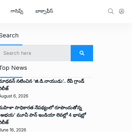
గాసిప్స్
బాక్సాఫీస్
Search
Top News
మాధవన్ నటించిన ‘జి.డి.నాయుడు’.. రేపే గ్రాండ్
రిలీజ్
August 6, 2026
మహిళా సాధికారత నేపథ్యంలో రూపొందుతోన్న
‘అభ‌య‌’ మూవీ పాన్ ఇండియా లెవ‌ల్లో 4 భాష‌ల్లో
రిలీజ్
June 16, 2026