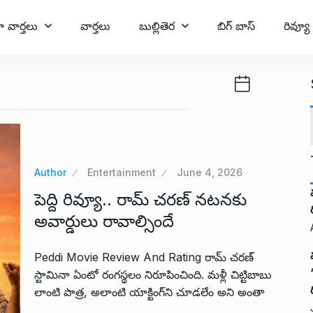
ా వార్తలు
వార్తలు
బుల్లితెర
బిగ్ బాస్
రివ్యూ
Author
Entertainment
June 4, 2026
పెద్ది రివ్యూ.. రామ్ చరణ్ నటనకు
అవార్డులు రావాల్సిందే
Peddi Movie Review And Rating రామ్ చరణ్
స్టామినా ఏంటో రంగస్థలం నిరూపించింది. మళ్లీ చిట్టిబాబు
లాంటి పాత్ర, అలాంటి యాక్టింగ్‌ని చూడలేం అని అంతా