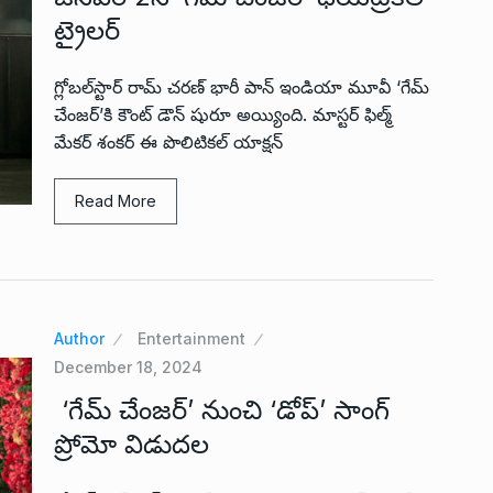
ట్రైల‌ర్
గ్లోబ‌ల్‌స్టార్ రామ్ చ‌ర‌ణ్ భారీ పాన్ ఇండియా మూవీ ‘గేమ్
చేంజ‌ర్‌’కి కౌంట్ డౌన్ షురూ అయ్యింది. మాస్ట‌ర్ ఫిల్మ్
మేక‌ర్ శంక‌ర్ ఈ పొలిటిక‌ల్ యాక్ష‌న్
Read More
Author
Entertainment
December 18, 2024
‘గేమ్ చేంజర్’ నుంచి ‘డోప్’ సాంగ్
ప్రోమో విడుదల