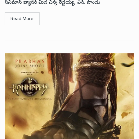
సినిమాస్ బ్యానర్ మీద చిన్న రెడ్డయ్య, ఎన్. పాండు
Read More