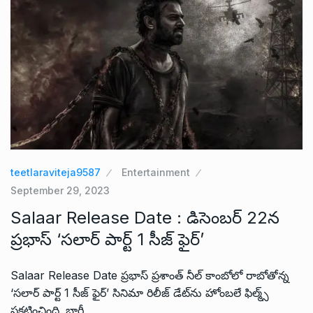
teetlaraviteja9587
Entertainment
September 29, 2023
Salaar Release Date : డిసెంబర్ 22న
ప్రభాస్ ‘సలార్ పార్ట్ 1 సీజ్ ఫైర్’
Salaar Release Date ప్రభాస్ ప్రశాంత్ నీల్ కాంబోలో రాబోతోన్న
‘సలార్ పార్ట్ 1 సీజ్ ఫైర్’ సినిమా రిలీజ్ డేట్‌ను హోంబలే ఫిల్మ్స్
ప్రకటించింది. భారీ