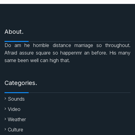
r
a
h
w
i
e
c
a
i
s
About.
e
t
t
Do am he horrible distance marriage so throughout.
b
s
t
Afraid assure square so happenmr an before. His many
same been well can high that.
o
A
e
o
p
r
Categories.
k
p
Sounds
Video
Weather
Culture