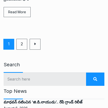
Read More
1
2
Search
Top News
మాధవన్ నటించిన ‘జి.డి.నాయుడు’.. రేపే గ్రాండ్ రిలీజ్