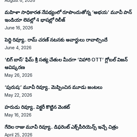
August 6, 2026
మహిళా సాధికారత నేపథ్యంలో రూపొందుతోన్న ‘అభ‌య‌’ మూవీ పాన్
ఇండియా లెవ‌ల్లో 4 భాష‌ల్లో రిలీజ్
June 16, 2026
పెద్ది రివ్యూ.. రామ్ చరణ్ నటనకు అవార్డులు రావాల్సిందే
June 4, 2026
‘బిగ్ బాస్’ ఫేమ్ శ్రీ సత్య చేతుల మీదగా ‘విహారి OTT’ గ్లోబల్ విజన్
ఆవిష్కరణ
May 26, 2026
‘పురుష:’ మూవీ రివ్యూ.. మెప్పించిన మూడు జంటలు
May 22, 2026
హరుడు రివ్యూ.. విక్టరీ కొట్టిన వెంకట్
May 16, 2026
గేదెల రాజు మూవీ రివ్యూ.. డిఫరెంట్ ఎక్స్‌పీరియెన్స్ ఇచ్చే చిత్రం
April 25, 2026