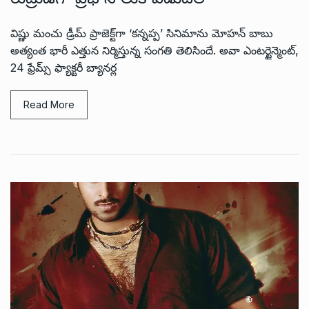
విష్ణు మంచు డ్రీమ్ ప్రాజెక్ట్‌గా ‘కన్నప్ప’ సినిమాను మోహన్ బాబు
అత్యంత భారీ ఎత్తున నిర్మిస్తున్న సంగతి తెలిసిందే. అవా ఎంటర్టైన్మెంట్,
24 ఫ్రేమ్స్ ఫ్యాక్టరీ బ్యానర్ల
Read More