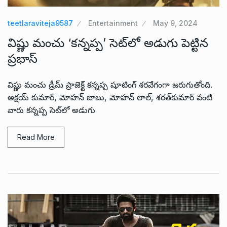
teetlaraviteja9587
Entertainment
May 9, 2024
విష్ణు మంచు ‘కన్నప్ప’ సెట్‌లో అడుగు పెట్టిన
ప్రభాస్
విష్ణు మంచు డ్రీమ్ ప్రాజెక్ట్ కన్నప్ప షూటింగ్ శరవేగంగా జరుగుతోంది.
అక్షయ్ కుమార్, మోహన్ బాబు, మోహన్ లాల్, శరత్‌కుమార్‌ వంటి
వారు కన్నప్ప సెట్‌లో అడుగు
Read More