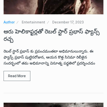
Author
Entertainment
December 17, 2023
ఆరు హెలికాప్టర్లతో రెబల్ స్టార్ ప్రభాస్ ఫ్యాన్స్
రచ్చ
రెబల్ స్టార్ ప్రభాస్ కు ప్రపంచమంతటా అభిమానులున్నారు. ఈ
ఫ్యాన్స్ ప్రభాస్ పుట్టినరోజున, ఆయన కొత్త సినిమా రిలీజైన
సందర్భంలో తమ అభిమానాన్ని వినూత్న పద్ధతిలో ప్రదర్శించడం
Read More