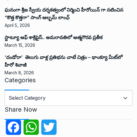
ఘనంగా శ్రీజ స్వీయ దర్శకత్వంలో నిర్మించి హీరోయిన్ గా నటించిన
“కొత్త కొత్తగా” సాంగ్ ఆల్బమ్ లాంఛ్
April 5, 2026
స్టాట్యూ ఆఫ్ శాక్రిఫైస్.. అమరావతిలో ఆత్మగౌరవ ప్రతీక
March 15, 2026
‘దండోరా’ తెలుగు వాళ్ల ప్రతిభను చాటే చిత్రం – థాంక్యూ మీట్‌లో
హీరో శివాజీ
March 8, 2026
Categories
C
a
t
Share Now
e
g
F
W
T
o