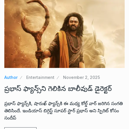
Author
Entertainment
November 2, 2025
ప్రభాస్ ఫ్యాన్స్‌ని గెలికిన బాలీవుడ్ డైరెక్టర్
ప్రభాస్ ఫ్యాన్స్‌కి, షారుఖ్ ఫ్యాన్స్‌కి ఈ మధ్య కోల్డ్ వార్ జరిగిన సంగతి
తెలిసిందే. ఇండియాస్ బిగ్గెస్ట్ సూపర్ స్టార్ ప్రభాస్ అని స్పిరిట్ కోసం
సందీప్