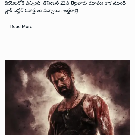
థియేటర్లోకి వచ్చింది. డిసెంబర్ 22న తెల్లవారు ఝాము కాక ముందే
బ్లాక్ బస్టర్ రిపోర్టులు వచ్చాయి. అర్దరాత్రి
Read More