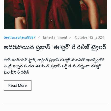
teetlaraviteja9587
Entertainment
October 12, 2024
అదిరిపోయిన ప్రభాస్ ‘ఈశ్వర్’ రీ రిలీజ్ ట్రైలర్
పాన్ ఇండియన్ స్టార్, డార్లింగ్ ప్రభాస్ ఈశ్వర్ మూవీతో ఇండస్ట్రీలోకి
ఎంట్రీ ఇచ్చిన సంగతి తెలిసిందే. ప్రభాస్ బర్త్ డే సందర్భంగా ఈశ్వర్
మూవీని రీ రిలీజ్
Read More