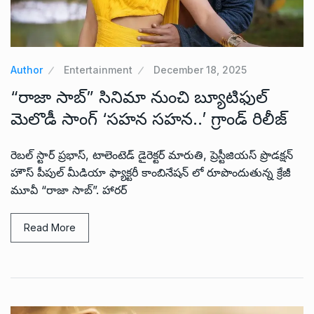
Author
Entertainment
December 18, 2025
“రాజా సాబ్” సినిమా నుంచి బ్యూటిఫుల్
మెలొడీ సాంగ్ ‘సహన సహన..’ గ్రాండ్ రిలీజ్
రెబల్ స్టార్ ప్రభాస్, టాలెంటెడ్ డైరెక్టర్ మారుతి, ప్రెస్టీజియస్ ప్రొడక్షన్
హౌస్ పీపుల్ మీడియా ఫ్యాక్టరీ కాంబినేషన్ లో రూపొందుతున్న క్రేజీ
మూవీ “రాజా సాబ్”. హారర్
Read More