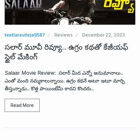
teetlaraviteja9587
Reviews
December 22, 2023
సలార్ మూవీ రివ్యూ.. ఉగ్రం కథతో కేజీయఫ్
స్టైల్ మేకింగ్
Salaar Movie Review: సలార్ మీద ఎన్నో అనుమానాలు..
ఎంతో మంది నమ్మకాలున్నాయి. ఉగ్రం కథనే అటూ ఇటూ మార్చి
తీస్తున్నాడు.. కొత్త పాయింటేమీ కాదని కొందరు..
Read More