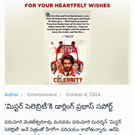
Author
Entertainment
October 4, 2024
‘మిస్టర్ సెలెబ్రిటీ’కి డార్లింగ్ ప్రభాస్ సపోర్ట్
పరుచూరి వెంకటేశ్వరరావు మనవడు పరుచూరి సుదర్శన్ ‘మిస్టర్
సెలెబ్రిటీ’ అనే చిత్రంతో హీరోగా పరిచయం కాబోతున్నారు. ఆర్‌పి