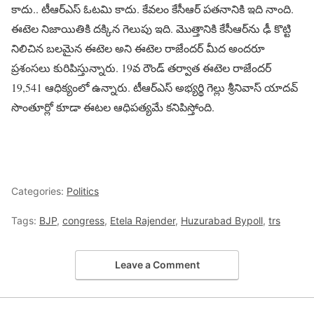
కాదు.. టీఆర్ఎస్ ఓటమి కాదు. కేవలం కేసీఆర్ పతనానికి ఇది నాంది.
ఈటెల నిజాయితికి దక్కిన గెలుపు ఇది. మొత్తానికి కేసీఆర్‌ను ఢీ కొట్టి
నిలిచిన బలమైన ఈటెల అని ఈటెల రాజేందర్ మీద అందరూ
ప్రశంసలు కురిపిస్తున్నారు. 19వ రౌండ్ తర్వాత ఈటెల రాజేందర్
19,541 ఆధిక్యంలో ఉన్నారు. టీఆర్ఎస్ అభ్యర్థి గెల్లు శ్రీనివాస్ యాదవ్
సొంతూర్లో కూడా ఈటల ఆధిపత్యమే కనిపిస్తోంది.
Categories:
Politics
Tags:
BJP
,
congress
,
Etela Rajender
,
Huzurabad Bypoll
,
trs
Leave a Comment