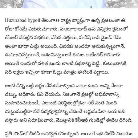
Huzurabad bypoll తెలంగాణ రాష్ట్ర వ్యాప్తంగా ఉన్న ప్రజలంతా ఈ
రోజు కోసమే ఎదురుచూశారు. హుజూరాబాద్ ఉప ఎన్నికల క్రమంలో
కేసీఆర్ చేపట్టిన పథకలు, వేసిన ఎత్తులు, హరీష్ రావ్ మైండ్ గేమ్
అంతా కూడా చిత్తు అయింది. చివరకు అందరూ అనుకున్నట్టుగానే,
ఊహించినట్టుగానే, ఆశించినట్టుగానే ఈటల రాజేందర్ గెలిచారు.
అయితే ఇందులో దళిత బందు లాంటి పథకాన్ని పెట్టి.. కుటుంబానికి
పది లక్షలు ఇచ్చినా కూడా ఓట్లు మాత్రం ఈటెలకే పడ్డాయి.
అంటే దీన్ని బట్టి అర్థం చేసుకోవాల్సింది చాలా ఉంది. అన్ని వేలలా
డబ్బు, అధికారం పని చేయదు. నిజంగానే ప్రజల్లో అభిమానాన్ని
సంపాదించుకుంటే.. ఎలాంటి పరిస్థితుల్లోనైనా సరే ఎంత మంది
చుట్టుముట్టినా సరే పద్మవ్యూహాన్ని చేదించే అర్జునుడిలా బయటకు
వస్తారు అని నిరూపించారు. మొత్తానికి కేసీఆర్ గుండెల్లో ఈటెల దిగింది.
ప్రతీ రౌండ్‌లో బీజీపీ ఆధిక్యత కనబర్చింది. అయితే ఇది బీజేపీ విజయం