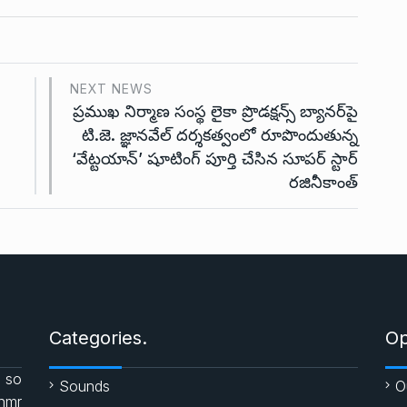
NEXT NEWS
ప్రముఖ నిర్మాణ సంస్థ లైకా ప్రొడక్షన్స్ బ్యానర్‌పై
టి.జె. జ్ఞానవేల్‌ దర్శకత్వంలో రూపొందుతున్న
‘వేట్టయాన్’ షూటింగ్ పూర్తి చేసిన సూపర్ స్టార్
రజినీకాంత్
Categories.
Op
 so
Sounds
O
enmr