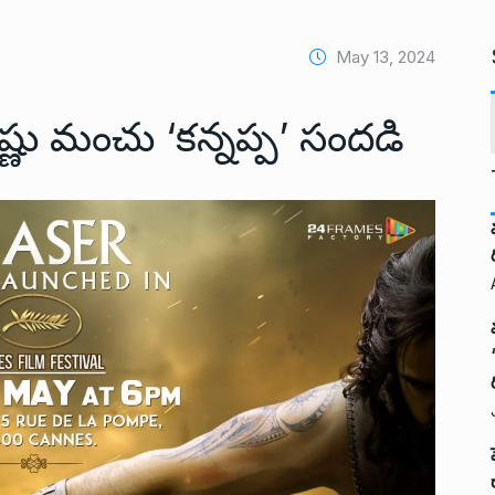
May 13, 2024
ో విష్ణు మంచు ‘కన్నప్ప’ సందడి