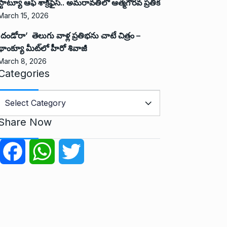
స్టాట్యూ ఆఫ్ శాక్రిఫైస్.. అమరావతిలో ఆత్మగౌరవ ప్రతీక
March 15, 2026
‘దండోరా’ తెలుగు వాళ్ల ప్రతిభను చాటే చిత్రం –
థాంక్యూ మీట్‌లో హీరో శివాజీ
March 8, 2026
Categories
C
a
Share Now
e
g
F
W
T
o
r
a
h
w
e
c
a
i
s