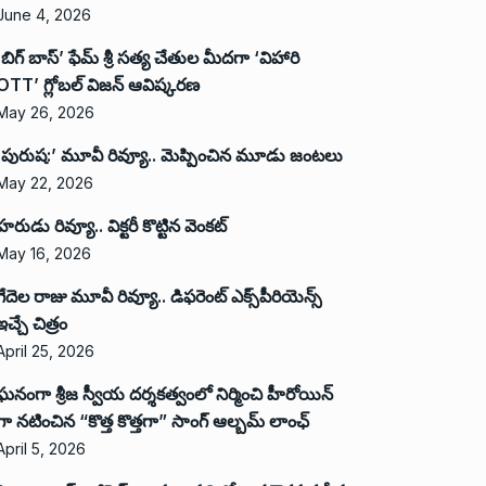
June 4, 2026
‘బిగ్ బాస్’ ఫేమ్ శ్రీ సత్య చేతుల మీదగా ‘విహారి
OTT’ గ్లోబల్ విజన్ ఆవిష్కరణ
May 26, 2026
‘పురుష:’ మూవీ రివ్యూ.. మెప్పించిన మూడు జంటలు
May 22, 2026
హరుడు రివ్యూ.. విక్టరీ కొట్టిన వెంకట్
May 16, 2026
గేదెల రాజు మూవీ రివ్యూ.. డిఫరెంట్ ఎక్స్‌పీరియెన్స్
ఇచ్చే చిత్రం
April 25, 2026
ఘనంగా శ్రీజ స్వీయ దర్శకత్వంలో నిర్మించి హీరోయిన్
గా నటించిన “కొత్త కొత్తగా” సాంగ్ ఆల్బమ్ లాంఛ్
April 5, 2026