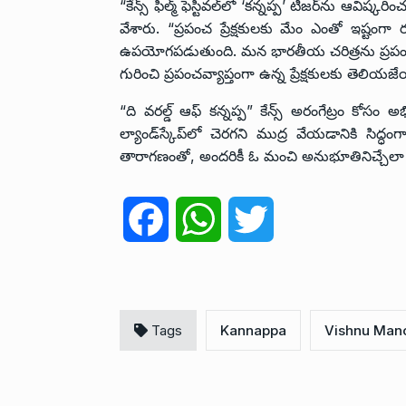
“కేన్స్ ఫిల్మ్ ఫెస్టివల్‌లో ‘కన్నప్ప’ టీజర్‌ను ఆ
వేశారు. “ప్రపంచ ప్రేక్షకులకు మేం ఎంతో ఇష్టంగా ర
ఉపయోగపడుతుంది. మన భారతీయ చరిత్రను ప్రపంచ
గురించి ప్రపంచవ్యాప్తంగా ఉన్న ప్రేక్షకులకు తెలియ
“ది వరల్డ్ ఆఫ్ కన్నప్ప” కేన్స్ అరంగేట్రం కోసం
ల్యాండ్‌స్కేప్‌లో చెరగని ముద్ర వేయడానికి సిద
తారాగణంతో, అందరికీ ఓ మంచి అనుభూతినిచ్చేలా స
F
W
T
a
h
w
c
a
i
Tags
Kannappa
Vishnu Man
e
t
t
b
s
t