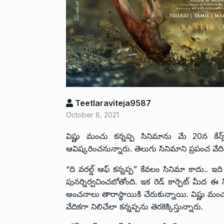
Teetlaraviteja9587
October 8, 2021
విష్ణు మంచు కన్నప్ప సినిమాను మే 20న కేన్స్‌ల
ఆవిష్కరించనున్నారు. తెలుగు సినిమాని ప్రపంచ వేదికప
“ది వరల్డ్ ఆఫ్ కన్నప్ప” కేవలం సినిమా కాదు.. ఇది 
పునర్నిర్వచించబోతోంది. ఇక రెడ్ కార్పెట్ మీద
అంచనాలు తారాస్థాయికి చేరుకున్నాయి. విష్ణు మంచు
వేదికగా నిలిచేలా కన్నప్పను తెరకెక్కిస్తున్నారు.