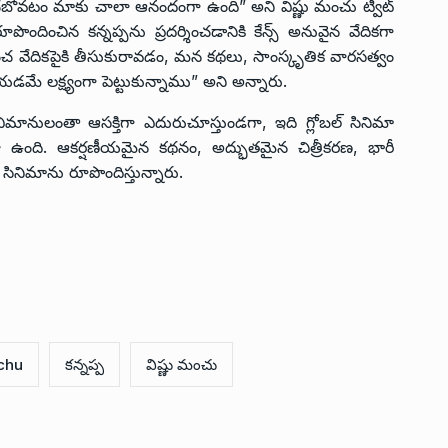
విష్కరించబోవటం మాకు చాలా ఆనందంగా ఉంది” అని విష్ణు మంచు ట్వీట్
ూపొందించిన కన్నప్పను ప్రదర్శించడానికి కేన్స్ అనువైన వేదికగా
 వేదికపైకి తీసుకురావడం, మన కథలు, సాంస్కృతిక వారసత్వం
జేయడమే లక్ష్యంగా పెట్టుకున్నాము” అని అన్నారు.
 అభిమానులంతా ఆసక్తిగా ఎదురుచూస్తుండగా, ఇది గ్లోబల్ సినిమా
్ధంగా ఉంది. ఆకర్షణీయమైన కథనం, అద్భుతమైన చిత్రీకరణ, భారీ
ినిమాను రూపొందిస్తున్నారు.
chu
కన్నప్ప
విష్ణు మంచు