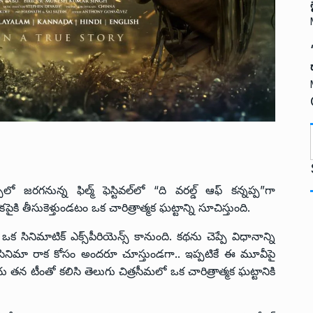
t
ో జరగనున్న ఫిల్మ్ ఫెస్టివల్‌లో “ది వరల్డ్ ఆఫ్ కన్నప్ప”గా
ైకి తీసుకెళ్తుండటం ఒక చారిత్రాత్మక ఘట్టాన్ని సూచిస్తుంది.
ఒక సినిమాటిక్ ఎక్స్‌పీరియెన్స్ కానుంది. కథను చెప్పే విధానాన్ని
 ఈ సినిమా రాక కోసం అందరూ చూస్తుండగా.. ఇప్పటికే ఈ మూవీపై
i
 తన టీంతో కలిసి తెలుగు చిత్రసీమలో ఒక చారిత్రాత్మక ఘట్టానికి