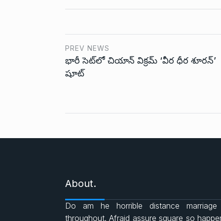
o
A
e
o
p
r
PREV NEWS
భారీ సెట్‌లో చియాన్ విక్ర‌మ్ ‘వీర ధీర శూరన్’
k
p
షూట్
About.
Do am he horrible distance marriage
throughout. Afraid assure square so happ