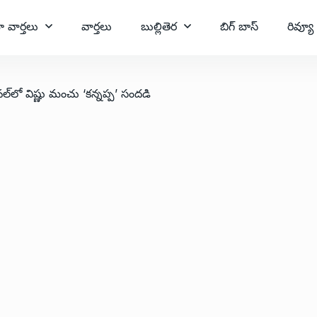
ా వార్తలు
వార్తలు
బుల్లితెర
బిగ్ బాస్
రివ్యూ
స్టివల్‌లో విష్ణు మంచు ‘కన్నప్ప’ సందడి