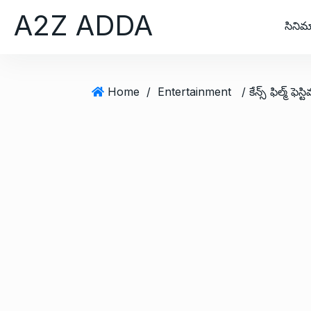
S
A2Z ADDA
k
సినిమ
i
p
t
Home
/
Entertainment
/ కేన్స్ ఫిల్మ్ ఫె
o
c
o
n
t
e
n
t