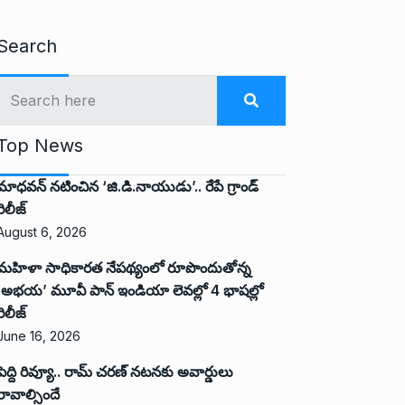
Search
Top News
మాధవన్ నటించిన ‘జి.డి.నాయుడు’.. రేపే గ్రాండ్
రిలీజ్
August 6, 2026
మహిళా సాధికారత నేపథ్యంలో రూపొందుతోన్న
‘అభ‌య‌’ మూవీ పాన్ ఇండియా లెవ‌ల్లో 4 భాష‌ల్లో
రిలీజ్
June 16, 2026
పెద్ది రివ్యూ.. రామ్ చరణ్ నటనకు అవార్డులు
రావాల్సిందే