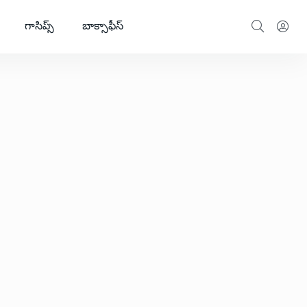
గాసిప్స్
బాక్సాఫీస్