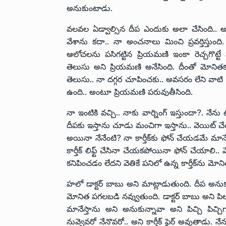
అనుకుంటాడు.
వలవల ఏడ్వాల్సిన దీప ఎందుకు అలా చేసింది.. అన్ని ప
వేశాను కదా.. నా అంచనాలు మించి ప్రవర్తిస్తుం
ఆలోచలను పసిగట్టిన ప్రియమణి ఇంకా రెచ్చగొట్టే 
తెలుసు అని ప్రియమణి అనేసింది. దీంతో మోనితకు
తెలుసు.. నా దగ్గర చూపించకు.. అవసరం లేని వాటి 
ఉంది.. అంటూ ప్రియమణి పరువుతీసింది.
నా ఇంటికి వచ్చి.. నాకు వార్నింగ్ ఇస్తుందా?. నేను టెన
దీపకు ఇస్తాను చూడు మంచిగా ఇస్తాను.. వెయిట్ చే
అయినా నేనేంటి? నా కార్తీక్‌కు ఫోన్ చేయడమే మాన
కార్తీక్ లిఫ్ట్ చేసినా చేయకపోయినా ఫోన్ చేయాలి.. వే
కనిపించడం లేదని వెతికే పనిలో ఉన్న కార్తీక్‌ను మోనిత
హలో డాక్టర్ బాబు అని మాట్లాడుతుంది. దీప అనుకున
మోనిత పగలబడి నవ్వుతుంది. డాక్టర్ బాబు అని పిల
మానేస్తాను అని అనుకున్నావా అని పిచ్చి పిచ్చ
నువ్వెవరో నేనొవరో.. అని కార్తీక్ ఫైర్ అవుతాడు. 