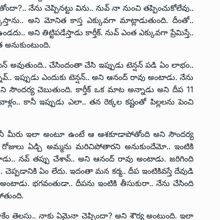
ోందా?.. నేను చెప్పినట్టు విను.. నువ్ నా నుంచి తప్పించుకోలేవు..
్కేస్తాను.. అని మోనిత కాస్త ఎక్కువగా మాట్లాడుతుంది. దీంతో..
 అని తిట్టిపడేస్తాడు కార్తీక్. నువ్ ఎంత ఎక్కువగా ప్రేమిస్తే..
ిత అనుకుంటుంది.
్ అవుతుంది.. చేసిందంతా చేసి ఇప్పుడు టెన్షన్ పడి ఏం లాభం..
వ్.. ఇప్పుడు ఎందుకు టెన్షన్.. అని ఆనంద్ రావు అంటాడు. నేను
 అని సౌందర్య చెబుతుంది. కార్తీక్ ఒక మాట అన్నాడు అని దీప 11
లం.. కానీ ఇప్పుడు ఎలా.. తన రెక్కల కష్టంతో పిల్లలను పెంచి
. కానీ మీరు ఇలా అంటూ ఉంటే ఆ ఆశకూడాపోతోంది అని సౌందర్య
న్ని రోజులు ఏడ్చి అమ్మను మరిచిపోతారని అనుకుందేమో.. ఇంటికి
శాడు.. నవ్ తప్పు చేశావ్.. అని ఆనంద్ రావు అంటాడు. జరిగింది
చెప్పడానికి ఏం లేదు. ఇదంతా మన కర్మ.. దీప ఇంటికివస్తే దేవుడి
్ అంటాడు. భగవంతుడా.. దీపను ఇంటికి తీసుకురా.. నేను చేసింది
ోతుంది.
ేం తెలసు.. నాకు ఏమైనా చెప్పిందా? అని శౌర్య అంటుంది. ఇలా