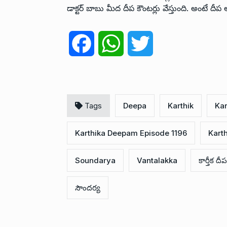
డాక్టర్ బాబు మీద దీప కౌంటర్లు వేస్తుంది. అంటే ద
F
W
T
a
h
w
c
a
i
Tags
Deepa
Karthik
Ka
e
t
t
Karthika Deepam Episode 1196
Kart
b
s
t
Soundarya
Vantalakka
కార్తీక దీ
o
A
e
సౌందర్య
o
p
r
k
p