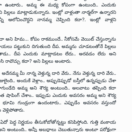
ంటూ ఉంటారు.. అమ్మ ఈ మధ్య కోపంగా ఉంటుంది.. ఎందుకు
 పిల్లలు మాట్లాడుకున్నారు. ఇంట్లో వాళ్లంతా నార్మల్‌గా ఉన్నారని
లోచించొద్దని నానమ్మ చెప్పింది కదా?. ఇంట్లో వాళ్లని
ా అని హిమ… కోపం రాకముందే.. నీకోసమే వెయిట్ చేస్తున్నాను
గాయలు పట్టుకుని దిగుతుంది దీప. అమ్మను చూడటంతోనే పిల్లలు
దిగుతాడు.. దీప ఎందుకు మాట్లాడటం లేదు.. అరవడం లేదు అని
 కలిసి రావొచ్చు కదా? అని పిల్లలు అంటారు.
దేనమ్మ మీ నాన్న వెళ్తున్న దారి వేరు.. నేను వెళ్తున్న దారి వేరు..
జులైంది.. అందుకే వెళ్లాం.. అప్పుడెప్పుడో బస్తీలో ఉన్నప్పుడు చేశా
 బాగుండేది అమ్మ అని శౌర్య అంటుంది.. అలవాటు తప్పింది కదా
్నంత షాపింగ్ చేశాం.. ఇప్పుడు ఎందుకు అవసరం అమ్మ అని శౌర్య
 భూమి గుండ్రంగా ఉందంటారు.. ఎప్పుడేం అవసరం వస్తుందో
వెళ్లిపోతారు.
దో పెద్ద నిర్ణయం తీసుకోబోతోన్నట్టు కనిపిస్తోంది. గుత్తి వంకాయ
అని అంటుంది.. అన్నీ అబద్దాలు చెబుతున్నారు అంటూ పరోక్షంగా