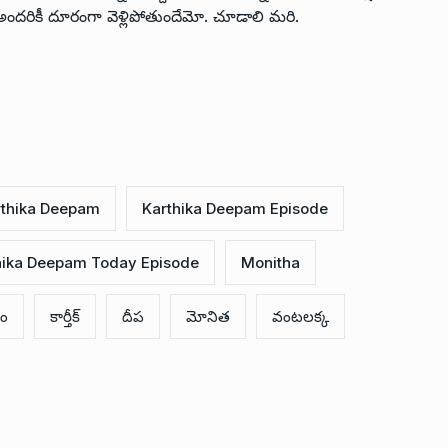
ీప అందరికీ దూరంగా వెళ్లిపోతుందేమో. చూడాలి మరి.
rthika Deepam
Karthika Deepam Episode
hika Deepam Today Episode
Monitha
పం
కార్తీక్
దీప
మోనిత
వంటలక్క