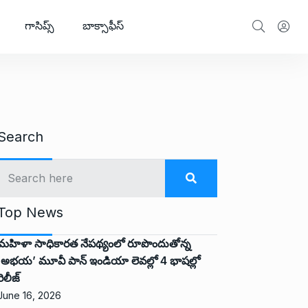
గాసిప్స్
బాక్సాఫీస్
Search
Top News
మహిళా సాధికారత నేపథ్యంలో రూపొందుతోన్న
‘అభ‌య‌’ మూవీ పాన్ ఇండియా లెవ‌ల్లో 4 భాష‌ల్లో
రిలీజ్
June 16, 2026