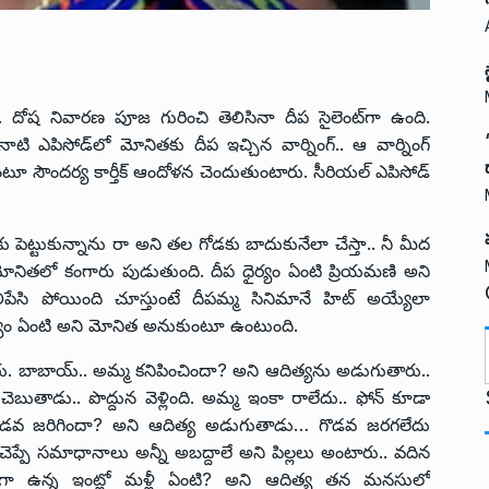
ది. దోష నివారణ పూజ గురించి తెలిసినా దీప సైలెంట్‌గా ఉంది.
 నాటి ఎపిసోడ్‌లో మోనితకు దీప ఇచ్చిన వార్నింగ్.. ఆ వార్నింగ్
ూ సౌందర్య కార్తీక్ ఆందోళన చెందుతుంటారు. సీరియల్ ఎపిసోడ్‌
 పెట్టుకున్నాను రా అని తల గోడకు బాదుకునేలా చేస్తా.. నీ మీద
డం మోనితలో కంగారు పుడుతుంది. దీప ధైర్యం ఏంటి ప్రియమణి అని
సి పోయింది చూస్తుంటే దీపమ్మ సినిమానే హిట్ అయ్యేలా
ధైర్యం ఏంటి అని మోనిత అనుకుంటూ ఉంటుంది.
రు. బాబాయ్.. అమ్మ కనిపించిందా? అని ఆదిత్యను అడుగుతారు..
t
చెబుతాడు.. పొద్దున వెళ్లింది. అమ్మ ఇంకా రాలేదు.. ఫోన్ కూడా
నా గొడవ జరిగిందా? అని ఆదిత్య అడుగుతాడు… గొడవ జరగలేదు
చెప్పే సమాధానాలు అన్నీ అబద్దాలే అని పిల్లలు అంటారు.. వదిన
ంతంగా ఉన్న ఇంట్లో మళ్లీ ఏంటి? అని ఆదిత్య తన మనసులో