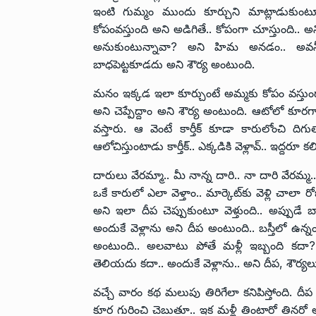
ఇంటి గుమ్మం ముందు కూర్చుని మాట్లాడుకు
కోపంవస్తుంది అని అడిగితే.. కోపంగా చూస్తుంది.. అని
అనుకుంటున్నావా? అని హిమ అనడం.. అవన్నీ ఆ
బాధపెట్టకూడదు అని శౌర్య అంటుంది.
మనం ఇక్కడ ఇలా కూర్చుంటే అమ్మకు కోపం వస్తుంద
అని చెప్పేద్దాం అని శౌర్య అంటుంది. ఆటోలో కూర
వస్తారు. ఆ వెంటే కార్తీక్ కూడా కారులోంచి 
ఆలోచిస్తుంటాడు కార్తీక్.. ఎక్కడికి వెళ్లావ్.. ఇద్దరూ
దారులు వేరమ్మా.. మీ నాన్న దారి.. నా దారి వేరమ్మ.. అ
ఒకే కారులో ఎలా వెళ్తాం.. మార్కెట్‌కు వెళ్లి చాలా రో
అని ఇలా దీప చెప్పుకుంటూ వెళ్తుంది.. అప్పుడే
అందుకే వెళ్లాను అని దీప అంటుంది.. బస్తీలో ఉన
అంటుంది.. అలవాటు పోతే మళ్లీ ఇబ్బంది కదా?
తెలియదు కదా.. అందుకే వెళ్లాను.. అని దీప, శౌర్యలు 
వచ్చే వారం కథ మలుపు తిరిగేలా కనిపిస్తోంది. దీప ఏ
కూర గురించి చెబుతూ.. ఇక మళ్లీ తింటారో తినరో 