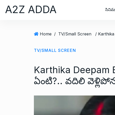
S
A2Z ADDA
k
సినిమ
i
p
t
Home
/
TV/Small Screen
o
c
o
TV/SMALL SCREEN
n
t
Karthika Deepam Epi
e
n
ఏంటి?.. వదిలి వెళ్లిప
t