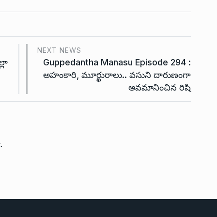
NEXT NEWS
్లా
Guppedantha Manasu Episode 294 :
అహంకారి, మూర్ఖురాలు.. వసుని దారుణంగా
అవమానించిన రిషి
.