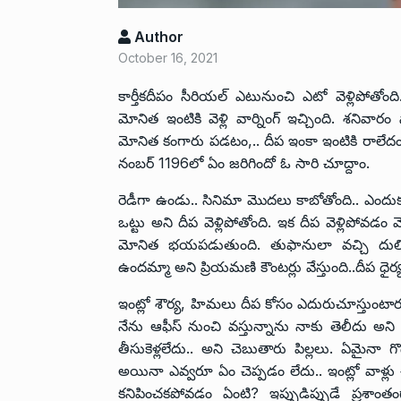
Author
October 16, 2021
కార్తీకదీపం సీరియల్ ఎటునుంచి ఎటో వెళ్లిపోతోం
మోనిత ఇంటికి వెళ్లి వార్నింగ్ ఇచ్చింది. శనివారం
మోనిత కంగారు పడటం,.. దీప ఇంకా ఇంటికి రాలేదంట
నంబర్ 1196లో ఏం జరిగిందో ఓ సారి చూద్దాం.
రెడీగా ఉండు.. సినిమా మొదలు కాబోతోంది.. ఎందుకు
ఒట్టు అని దీప వెళ్లిపోతోంది. ఇక దీప వెళ్లిపోవ
మోనిత భయపడుతుంది. తుఫానులా వచ్చి దులిపే
ఉందమ్మా అని ప్రియమణి కౌంటర్లు వేస్తుంది..దీప 
ఇంట్లో శౌర్య, హిమలు దీప కోసం ఎదురుచూస్తుంటా
నేను ఆఫీస్ నుంచి వస్తున్నాను నాకు తెలీదు అని 
తీసుకెళ్లలేదు.. అని చెబుతారు పిల్లలు. ఏమై
అయినా ఎవ్వరూ ఏం చెప్పడం లేదు.. ఇంట్లో వాళ్లు 
కనిపించకపోవడం ఏంటి? ఇప్పుడిప్పుడే ప్రశా