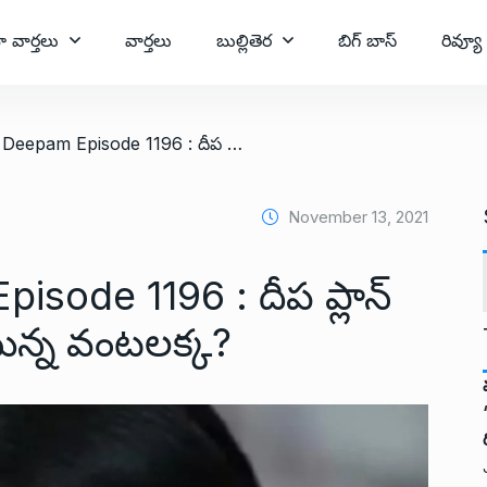
ా వార్తలు
వార్తలు
బుల్లితెర
బిగ్ బాస్
రివ్యూ
/ Karthika Deepam Episode 1196 : దీప ప్లాన్ ఏంటి?.. వదిలి వెళ్లిపోనున్న వంటలక్క?
November 13, 2021
sode 1196 : దీప ప్లాన్
ోనున్న వంటలక్క?