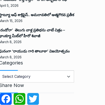
April 5, 2026
స్టాట్యూ ఆఫ్ శాక్రిఫైస్.. అమరావతిలో ఆత్మగౌరవ ప్రతీక
March 15, 2026
‘దండోరా’ తెలుగు వాళ్ల ప్రతిభను చాటే చిత్రం –
థాంక్యూ మీట్‌లో హీరో శివాజీ
March 8, 2026
ఘనంగా ‘రాయుడు గారి తాలూకా’ విజయోత్సవం
March 8, 2026
Categories
C
a
Share Now
e
g
F
W
T
o