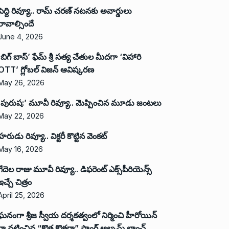
పెద్ది రివ్యూ.. రామ్ చరణ్ నటనకు అవార్డులు
రావాల్సిందే
June 4, 2026
‘బిగ్ బాస్’ ఫేమ్ శ్రీ సత్య చేతుల మీదగా ‘విహారి
OTT’ గ్లోబల్ విజన్ ఆవిష్కరణ
May 26, 2026
‘పురుష:’ మూవీ రివ్యూ.. మెప్పించిన మూడు జంటలు
May 22, 2026
హరుడు రివ్యూ.. విక్టరీ కొట్టిన వెంకట్
May 16, 2026
గేదెల రాజు మూవీ రివ్యూ.. డిఫరెంట్ ఎక్స్‌పీరియెన్స్
ఇచ్చే చిత్రం
April 25, 2026
ఘనంగా శ్రీజ స్వీయ దర్శకత్వంలో నిర్మించి హీరోయిన్
గా నటించిన “కొత్త కొత్తగా” సాంగ్ ఆల్బమ్ లాంఛ్