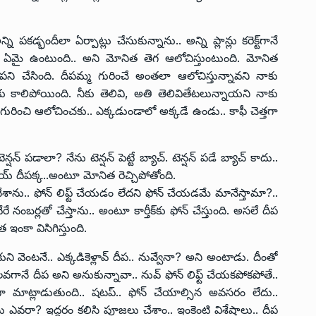
i
కడ్భందీలా ఏర్పాట్లు చేసుకున్నాను.. అన్ని ప్లాన్లు కరెక్ట్‌గానే
ది. ఏమై ఉంటుంది.. అని మోనిత తెగ ఆలోచిస్తుంటుంది. మోనిత
పని చేసింది. దీపమ్మ గురించే అంతలా ఆలోచిస్తున్నావని నాకు
 కాలిపోయింది. నీకు తెలివి, అతి తెలివితేటలున్నాయని నాకు
గురించి ఆలోచించకు.. ఎక్కడుండాలో అక్కడే ఉండు.. కాఫీ చెత్తగా
్షన్ పడాలా? నేను టెన్షన్ పెట్టే బ్యాచ్. టెన్షన్ పడే బ్యాచ్ కాదు..
య్ దీపక్క..అంటూ మోనిత రెచ్చిపోతోంది.
ేశాను.. ఫోన్ లిఫ్ట్ చేయడం లేదని ఫోన్ చేయడమే మానేస్తామా?..
రే నంబర్లతో చేస్తాను.. అంటూ కార్తీక్‌కు ఫోన్ చేస్తుంది. అసలే దీప
 ఇంకా విసిగిస్తుంది.
ి వెంటనే.. ఎక్కడికెళ్లావ్ దీప.. నువ్వేనా? అని అంటాడు. దీంతో
వగానే దీప అని అనుకున్నావా.. నువ్ ఫోన్ లిఫ్ట్ చేయకపోకపోతే..
ిగా మాట్లాడుతుంది.. షటప్.. ఫోన్ చేయాల్సిన అవసరం లేదు..
నేను ఎవరా? ఇద్దరం కలిసి పూజలు చేశాం.. ఇంకెంటి విశేషాలు.. దీప