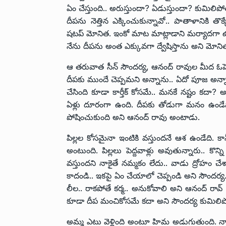
ఏం చేస్తుంది.. అరుస్తుందా? ఏడుస్తుందా? కుమిలిపోత
దీపను నెత్తిన ఎక్కించుకున్నావో.. పాతాళానికి తొక
షటప్ మోనిత. ఇంకో మాట మాట్లాడాని మర్యాదగా ఉండదు..
నేను దీపను అంత ఎక్కువగా ద్వేషిస్తాను అని మోన
ఆ తరువాత సీన్‌ సౌందర్య, ఆనంద్ రావుల మీద ఓపెన
దీపకు ముందే చెప్పమని అన్నాను.. ఏదో పూజ అన్నా
చేసింది కూడా కార్తీక్ కోసమే.. మనకే నష్టం కదా?
ఏళ్లు దూరంగా ఉంది. దీపకు తోడుగా మనం ఉండేవాళ్
పోషించుకుంది అని ఆనంద్ రావు అంటాడు.
పిల్లల కోసమైనా ఇంటికి వస్తుందనే ఆశ ఉండేది
అంటుంది. పిల్లలు పెద్దవాళ్లు అవుతున్నారు.. కొ
వస్తుందని నాకైతే నమ్మకం లేదు.. వాడు ద్రోహం చే
కాదండి.. ఇకపై ఏం చేయాలో చెప్పండి అని సౌందర్య.. 
లీల.. రాకపోతే కర్మ.. అనుకోవాలి అని ఆనంద్ రావ
కూడా దీప మంచికోసమే కదా అని సౌందర్య కుమిలిప
అమ్మ ఎటు వెళ్లింది అంటూ హిమ అడుగుతుంది. నాక