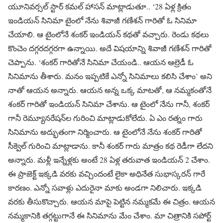
యూనివర్సల్ స్టార్ కమల్ హాసన్ మాట్లాడుతూ.. ‘28 ఏళ్ల క్రితం
ఇండియన్ సినిమా టైంలో నేను శివాజీ గణేశన్ గారితో ఓ సినిమా
చేయాలి. ఆ టైంలోనే శంకర్ ఇండియన్ కథతో వచ్చారు. రెండు కథలు
కొంచెం దగ్గరదగ్గరగా ఉన్నాయి. అదే విషయాన్ని శివాజీ గణేశన్ గారితో
చెప్పాను. ‘శంకర్ గారితోనే సినిమా చేయండి.. ఆయన ఆల్రెడీ ఓ
సినిమాను తీశారు. మనం ఇప్పటికే ఎన్నో సినిమాలు కలిసి చేశాం’ అని
నాతో ఆయన అన్నారు. ఆయన అన్న ఒక్క మాటతో, ఆ నమ్మకంతోనే
శంకర్ గారితో ఇండియన్ సినిమా చేశాను. ఆ టైంలో నేను గానీ, శంకర్
గానీ రెమ్యూనరేషన్‌ల గురించి మాట్లాడుకోలేదు. ఏ ఎం రత్నం గారు
సినిమాను అద్భుతంగా నిర్మించారు. ఆ టైంలోనే నేను శంకర్ గారితో
సీక్వెల్ గురించి మాట్లాడాను. కానీ శంకర్ గారు మాత్రం కథ రెడీగా లేదని
అన్నారు. మళ్లీ ఇన్నేళ్లకు అంటే 28 ఏళ్ల తరువాత ఇండియన్ 2 చేశాం.
ఈ ప్రాజెక్ట్ ఇక్కడి వరకు వచ్చిందంటే లైకా అధినేత సుభాస్కరన్ గారే
కారణం. ఎన్నో సవాళ్లు ఎదురైనా మాకు అండగా నిలిచారు. ఇక్కడి
వరకు తీసుకొచ్చారు. ఆయన మాపై పెట్టిన నమ్మకమే ఈ చిత్రం. ఆయన
నమ్మకానికి తగ్గట్టుగానే ఈ సినిమాను మేం చేశాం. మా చిత్రానికి సపోర్ట్