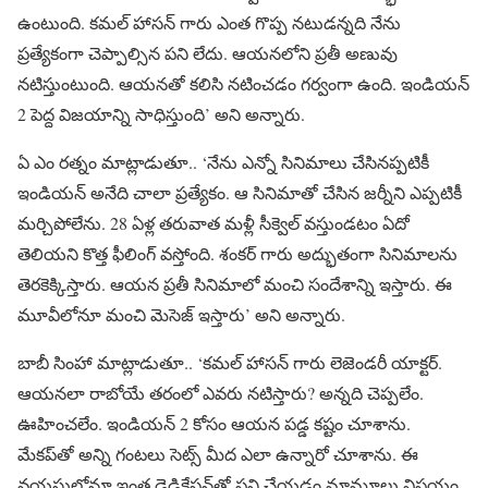
ఉంటుంది. కమల్ హాసన్ గారు ఎంత గొప్ప నటుడన్నది నేను
ప్రత్యేకంగా చెప్పాల్సిన పని లేదు. ఆయనలోని ప్రతీ అణువు
నటిస్తుంటుంది. ఆయనతో కలిసి నటించడం గర్వంగా ఉంది. ఇండియన్
2 పెద్ద విజయాన్ని సాధిస్తుంది’ అని అన్నారు.
ఏ ఎం రత్నం మాట్లాడుతూ.. ‘నేను ఎన్నో సినిమాలు చేసినప్పటికీ
ఇండియన్ అనేది చాలా ప్రత్యేకం. ఆ సినిమాతో చేసిన జర్నీని ఎప్పటికీ
మర్చిపోలేను. 28 ఏళ్ల తరువాత మళ్లీ సీక్వెల్ వస్తుండటం ఏదో
తెలియని కొత్త ఫీలింగ్ వస్తోంది. శంకర్ గారు అద్భుతంగా సినిమాలను
తెరకెక్కిస్తారు. ఆయన ప్రతీ సినిమాలో మంచి సందేశాన్ని ఇస్తారు. ఈ
మూవీలోనూ మంచి మెసెజ్ ఇస్తారు’ అని అన్నారు.
బాబీ సింహా మాట్లాడుతూ.. ‘కమల్ హాసన్ గారు లెజెండరీ యాక్టర్.
ఆయనలా రాబోయే తరంలో ఎవరు నటిస్తారు? అన్నది చెప్పలేం.
ఊహించలేం. ఇండియన్ 2 కోసం ఆయన పడ్డ కష్టం చూశాను.
మేకప్‌తో అన్ని గంటలు సెట్స్ మీద ఎలా ఉన్నారో చూశాను. ఈ
వయసులోనూ ఇంత డెడికేషన్‌తో పని చేయడం మామూలు విషయం.