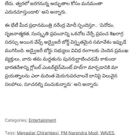
లేదు. త్వరలో జరగనున్న అద్భుతాల కోసం మనమంతా
ఎదురచూస్తుండాలి’ అని అన్నారు.
ఈ భేటీ మీద ప్రధానమంత్రి నరేంద్ర మోదీ స్పందిస్తూ.. ‘వినోదం,
సృజనాత్మకత, సంస్కృతి ప్రపంచాన్ని ఒకచోట చేర్చే ప్రపంచ శిఖరాగ్ర
సదస్సు అయిన వేవ్స్ అడ్వైజరీ బోర్డ్ విస్తృతమైన సమావేశం ఇప్పుడే
ముగిసింది. అడ్వైజరీ బోర్డు సభ్యులు వివిధ రంగాలకు చెందిన ప్రముఖ
వ్యక్తులు, వారు తమ మద్దతును పునరుద్ఘాటించడమే కాకుండా
భారతదేశాన్ని గ్లోబల్ ఎంటర్‌టైన్‌మెంట్ హబ్‌గా మార్చడానికి మా
ప్రయత్నాలను ఎలా మరింత మెరుగుపరచాలనే దానిపై విలువైన
సలహాలు, సూచనల్ని పంచుకున్నారు’ అని అన్నారు.
Categories:
Entertainment
Tags:
Megastar Chiranjeevi
,
PM Narendra Modi
,
WAVES
,