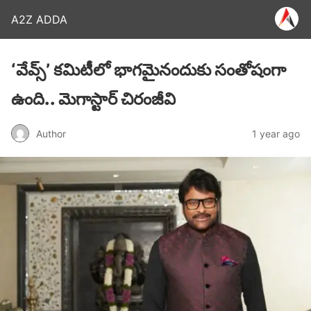
A2Z ADDA
‘వేవ్స్’ కమిటీలో భాగమైనందుకు సంతోషంగా
ఉంది.. మెగాస్టార్ చిరంజీవి
Author
1 year ago