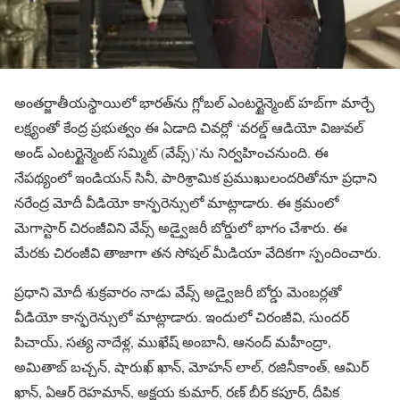
అంతర్జాతీయస్థాయిలో భారత్‌ను గ్లోబల్ ఎంటర్టైన్మెంట్ హబ్‌గా మార్చే
లక్ష్యంతో కేంద్ర ప్రభుత్వం ఈ ఏడాది చివర్లో ‘వరల్డ్ ఆడియో విజువల్
అండ్ ఎంటర్టైన్మెంట్ సమ్మిట్ (వేవ్స్)’ను నిర్వహించనుంది. ఈ
నేపథ్యంలో ఇండియన్ సినీ, పారిశ్రామిక ప్రముఖులందరితోనూ ప్రధాని
నరేంద్ర మోదీ వీడియో కాన్ఫరెన్సులో మాట్లాడారు. ఈ క్రమంలో
మెగాస్టార్ చిరంజీవిని వేవ్స్ అడ్వైజరీ బోర్డులో భాగం చేశారు. ఈ
మేరకు చిరంజీవి తాజాగా తన సోషల్ మీడియా వేదికగా స్పందించారు.
ప్రధాని మోదీ శుక్రవారం నాడు వేవ్స్ అడ్వైజరీ బోర్డు మెంబర్లతో
వీడియో కాన్ఫరెన్సులో మాట్లాడారు. ఇందులో చిరంజీవి, సుందర్
పిచాయ్, సత్య నాదేళ్ల, ముఖేష్ అంబానీ, ఆనంద్ మహీంద్రా,
అమితాబ్ బచ్చన్, షారుఖ్ ఖాన్, మోహన్ లాల్, రజినీకాంత్, ఆమిర్
ఖాన్, ఏఆర్ రెహమాన్, అక్షయ కుమార్, రణ్ బీర్ కపూర్, దీపిక