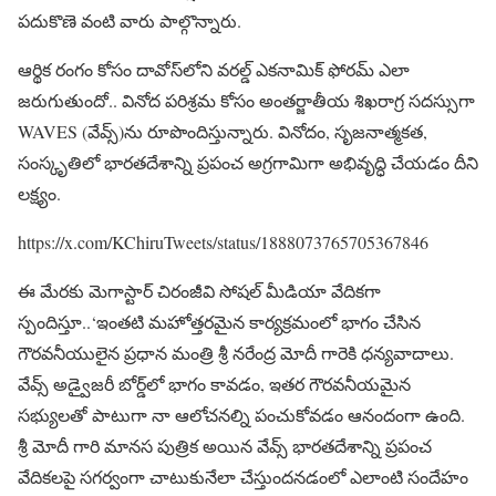
పదుకొణె వంటి వారు పాల్గొన్నారు.
ఆర్థిక రంగం కోసం దావోస్‌లోని వరల్డ్ ఎకనామిక్ ఫోరమ్ ఎలా
జరుగుతుందో.. వినోద పరిశ్రమ కోసం అంతర్జాతీయ శిఖరాగ్ర సదస్సుగా
WAVES (వేవ్స్)ను రూపొందిస్తున్నారు. వినోదం, సృజనాత్మకత,
సంస్కృతిలో భారతదేశాన్ని ప్రపంచ అగ్రగామిగా అభివృద్ధి చేయడం దీని
లక్ష్యం.
https://x.com/KChiruTweets/status/1888073765705367846
ఈ మేరకు మెగాస్టార్ చిరంజీవి సోషల్ మీడియా వేదికగా
స్పందిస్తూ..‘ఇంతటి మహోత్తరమైన కార్యక్రమంలో భాగం చేసిన
గౌరవనీయులైన ప్రధాన మంత్రి శ్రీ నరేంద్ర మోదీ గారెకి ధన్యవాదాలు.
వేవ్స్ అడ్వైజరీ బోర్డ్‌లో భాగం కావడం, ఇతర గౌరవనీయమైన
సభ్యులతో పాటుగా నా ఆలోచనల్ని పంచుకోవడం ఆనందంగా ఉంది.
శ్రీ మోదీ గారి మానస పుత్రిక అయిన వేవ్స్ భారతదేశాన్ని ప్రపంచ
వేదికలపై సగర్వంగా చాటుకునేలా చేస్తుందనడంలో ఎలాంటి సందేహం