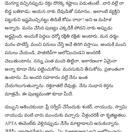
డెంగ్యూ వచ్చినప్పుడు రక్తం దొరక్క కష్టాలు పడుతుంటే.. వారి వల్లే నా
బిడ్డ బతికాడు. ఆయన నాకు దేవుడితో సమానం.. అలాంటి వ్యక్తిని
పట్టుకుని ఇష్టమొచ్చినట్టు తిడితే కోపం రాదా? అని ఆ మహిళ
అన్నారు. మనం చేసిన పుణ్యం ఎక్కడికీ పోదని నాకు అప్పుడు
అర్థమైంది. అందుకే పెద్దలు ధర్మో రక్షితి రక్షిత: అంటారు. మన ధర్మం
మనం పాటిస్తే, మంచి పనులు చేస్తే అవే తిరిగి వస్తాయి. అందుకే మంచి
పనులు చేయండి, పాజిటివ్‌గా ఆలోచించండని అందరికీ
చెబుతుంటాను. నన్ను ఎంత మంది తిట్టినా, అకారణంగా ఏమైనా
అన్నా కూడా నేను పట్టించుకోను. మనసుకుని తీసుకోను. ప్రశాంతంగా
ఉంటాను. మీ అందరి సహకారం వల్లే నేను ఇంత
చేయగలుగుతున్నాను. రక్తదాతలే దేవుళ్లు. నేను సంధాన కర్తను
మాత్రమే. ఈ పుణ్యమంతా కూడా మీదే.
డబ్బుని ఆశించకుండా, ఫ్రీ సర్వీస్ చేసేందుకు శంకర్, నాయుడు, స్వామి
నాయుడు వంటి వారు ముందుకు వచ్చారు. వీళ్లందరికీ నా కృతజ్ఞతలు.
APTA ఈవెంట్‌కు వెళ్లినప్పుడు నేనేం మాట్లాడాలని అనుకున్నాను.
నేనేమీ వ్యాపారవేత్తను కాదు.. ఏం మాట్లాడాలా? అని ఆలోచించాను.