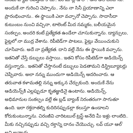
అందుకే నా గురించి చెప్పాను.. నేను నా సినీ ప్రయాణాన్ని ఎలా
ప్రారంభించాను.. ఈ స్థాయికి ఎలా వచ్చానో చెప్పాను. సాదాసీదా
కుటుంబం నుంచి వచ్చినా, టాలెంట్ మీద నమ్మకం, బలీయమైన
సంకల్పం, అందరి కంటే ప్రత్యేకత ఉండేలా చూసుకున్నాను. డ్యాన్సులు,
ఫైట్లలో నా ముద్ర వేశాను. రిపీటెడ్‌గా పాటలు, ఫైట్లు వేయించుకుని
చూసేవారు. అదే నా ప్రత్యేకత. దాని వల్లే నేను ఈ స్థాయికి వచ్చాను.
ఇతనితో చేస్తే డబ్బులు వస్తాయి.. ఇతని కోసం రిపీటెడ్‌గా ఆడియెన్స్
వస్తున్నారు.. ఇతనితో చేస్తానంటే డబ్బులు పెడతామని డిస్ట్రిబ్యూటర్లు
చెప్పేవారు. అలా నన్ను ముందుగా ఆడియెన్స్ ఆదరించారు. ఆ
తరువాత కళామతల్లి నన్ను అక్కున చేర్చుకుంది. అందుకే నేను
ఆడియెన్స్‌కి ఎల్లప్పుడూ కృతజ్ఞుడినై ఉంటాను. ఆడియెన్స్,
అభిమానుల సంకల్పం వల్లే ఈ బ్లడ్ బ్యాంక్ నిరంతరంగా సాగుతూ
ఉంది. ఇలా రక్తదాతల్ని కుదిరినప్పుడల్లా కలుస్తూ ఉండాలని
కోరుకుంటున్నాను. చిరంజీవి చారిటబుల్ ట్రస్ట్ అనేది మీ ఇళ్లు లాంటిది..
మీకు నచ్చినప్పుడు వచ్చి రక్తాన్ని దానం చేయొచ్చు. లవ్ యూ ఆల్’
అని అన్నారు.