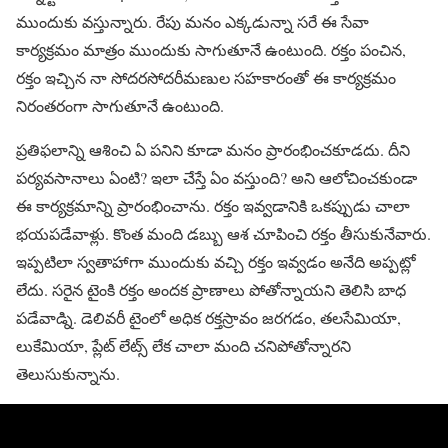
ముందుకు వస్తున్నారు. రేపు మనం ఎక్కడున్నా సరే ఈ సేవా
కార్యక్రమం మాత్రం ముందుకు సాగుతూనే ఉంటుంది. రక్తం పంచిన,
రక్తం ఇచ్చిన నా సోదరసోదరీమణుల సహకారంతో ఈ కార్యక్రమం
నిరంతరంగా సాగుతూనే ఉంటుంది.
ప్రతిఫలాన్ని ఆశించి ఏ పనిని కూడా మనం ప్రారంభించకూడదు. దీని
పర్యవసానాలు ఏంటి? ఇలా చేస్తే ఏం వస్తుంది? అని ఆలోచించకుండా
ఈ కార్యక్రమాన్ని ప్రారంభించాను. రక్తం ఇవ్వడానికి ఒకప్పుడు చాలా
భయపడేవాళ్లు. కొంత మంది డబ్బు ఆశ చూపించి రక్తం తీసుకునేవారు.
ఇప్పటిలా స్వతాహాగా ముందుకు వచ్చి రక్తం ఇవ్వడం అనేది అప్పట్లో
లేదు. సరైన టైంకి రక్తం అందక ప్రాణాలు పోతోన్నాయని తెలిసి బాధ
పడేవాడ్ని. డెలివరీ టైంలో అధిక రక్తస్రావం జరగడం, తలసేమియా,
లుకేమియా, ప్లేట్ లేట్స్ లేక చాలా మంది చనిపోతోన్నారని
తెలుసుకున్నాను.