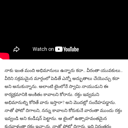
నాకు ఇంత మంది అభిమానులు ఉన్నారు కదా.. వీరంతా యువకులు..
వీరిని సక్రమమైన మార్గంలో పెడితే ఎన్నో అద్భుతాలు చేయొచ్చు కదా
అని అనుకున్నాను. అలాంటి టైంలోనే స్వామి నాయుడుని ఈ
కార్యక్రమానికి అంకితం కావాలని కోరాను. రక్తం ఇవ్వమని
అభిమానుల్ని కోరితే వారు ఇస్తారా? అని మొదట్లో సందేహపడ్డాను.
నాతో ఫోటో దిగాలని, నన్ను కావాలని కోరుకునే వారంతా ముందు రక్తం
ఇవ్వండి అని కండీషన్ పెట్టాను. ఆ టైంలో ఉత్సాహవంతమైన
కుర్రవాళ్లంతా రక్తం ఇచ్చారు. నాతో ఫోటో దిగారు. ఇది నిరంతరం