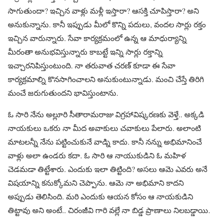
సాగుతుందా? ఇచ్చిన వాళ్లు మళ్లీ ఇస్తారా? ఆసక్తి చూపిస్తారా? అని
అనుకున్నాను. కానీ ఇప్పుడు మీలో కొన్ని పదులు, వందల సార్లు రక్తం
ఇచ్చిన వారున్నారు. సేవా కార్యక్రమంలో ఉన్న ఆ మాధుర్యాన్ని
మీరంతా అనుభవిస్తున్నారు కాబట్టే ఇన్ని సార్లు రక్తాన్ని
ఇచ్చారనిపిస్తుంటుంది. నా తరువాత చరణ్ కూడా ఈ సేవా
కార్యక్రమాల్ని కొనసాగించాలని అనుకుంటున్నాడు. మంచి చేస్తే తిరిగి
మంచే జరుగుతుందని భావిస్తుంటాను.
ఓ సారి నేను అల్లూరి సీతారామరాజు విగ్రహావిష్కరణకు వెళ్తే.. అక్కడి
నాయకులు ఒకరు నా మీద అవాకులు చవాకులు పేలారు. అలాంటి
మాటలన్నీ నేను పట్టించుకునే వాడ్ని కాదు. కానీ నన్ను అభిమానించే
వాళ్లు అలా ఉండరు కదా. ఓ సారి ఆ నాయుకుడిని ఓ మహిళ
చెడమడా తిట్టేశారు. ఎందుకు ఇలా తిట్టింది? అసలు ఆమె ఎవరు అనే
విషయాన్ని కనుక్కోమని చెప్పాను. ఆమె నా అభిమాని కాదని
అప్పుడు తెలిసింది. మరి ఎందుకు ఆయన కోసం ఆ నాయకుడిని
తిట్టావు అని అంటే.. చిరంజీవి గారి వల్లే నా బిడ్డ ప్రాణాలు నిలబడ్డాయి.