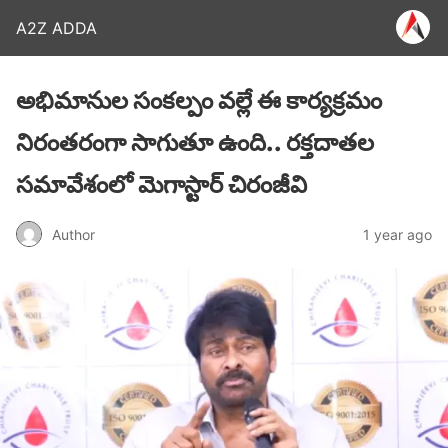
A2Z ADDA
అభిమానుల సంకల్పం వల్లే ఈ కార్యక్రమం
నిరంతరంగా సాగుతూ ఉంది.. రక్తదాతల
సమావేశంలో మెగాస్టార్ చిరంజీవి
Author
1 year ago