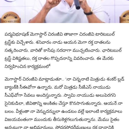
పద్మవిభూషణ్ మెగాస్టార్ చిరంజీవి తాజాగా చిరంజీవి టారిటబుల్
ట్రస్ట్‌కు విచ్చేశారు. శనివారం నాడు ఆయన మెగా రక్త దాతలను
సత్కరించారు. వారితో కాసేపు సరదాగా ముచ్చటించారు. ఛారిటబుల్
ట్రస్ట్ విశిష్టతలు, రక్త దాతల గొప్పదనాన్ని వివరించారు. ఈ మేరకు
నిర్వహించిన కార్యక్రమంలో
మెగాస్టార్ చిరంజీవి మాట్లాడుతూ.. ‘నా చిన్ననాటి మిత్రుడు శంకర్ బ్లడ్
బ్యాంక్‌కి సీఈవోగా ఉన్నారు. మరో మిత్రడు సీజేఎస్ నాయుడు
సీఎఫ్‌వోగా సేవలు అందిస్తున్నారు. స్వామి నాయుడు అలుపెరగని
సైనికుడిలా, జీవితాన్ని అంకితం చేస్తూ కొనసాగుతున్నారు. ఆయనే నా
బలం. వీళ్లంతా నా వెన్నుదన్నులా ఉండటం వల్లే ఇలాంటి కార్యక్రమాలు
విజయవంతంగా ముందుకు తీసుకెళ్లగలుగుతున్నాను. మేము సైతం
అన్నట్టుగా నా అభిమానులు, సోదరసోదరీమణులు రక్త దానానికి