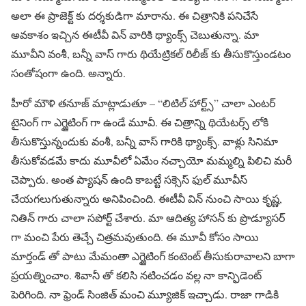
అలా ఈ ప్రాజెక్ట్ కు దర్శకుడిగా మారాను. ఈ చిత్రానికి పనిచేసే
అవకాశం ఇచ్చిన ఈటీవీ విన్ వారికి థ్యాంక్స్ చెబుతున్నా. మా
మూవీని వంశీ, బన్నీ వాస్ గారు థియేట్రికల్ రిలీజ్ కు తీసుకొస్తుండటం
సంతోషంగా ఉంది. అన్నారు.
హీరో మౌళి తనూజ్ మాట్లాడుతూ – “లిటిల్ హార్ట్స్” చాలా ఎంటర్
టైనింగ్ గా ఎగ్జైటింగ్ గా ఉండే మూవీ. ఈ చిత్రాన్ని థియేటర్స్ లోకి
తీసుకొస్తున్నందుకు వంశీ, బన్నీ వాస్ గారికి థ్యాంక్స్. వాళ్లు సినిమా
తీసుకోవడమే కాదు మూవీలో ఏమేం నచ్చాయో మమ్మల్ని పిలిచి మరీ
చెప్పారు. అంత ప్యాషన్ ఉంది కాబట్టే సక్సెస్ ఫుల్ మూవీస్
చేయగలుగుతున్నారు అనిపించింది. ఈటీవీ విన్ నుంచి సాయి కృష్ణ,
నితిన్ గారు చాలా సపోర్ట్ చేశారు. మా ఆదిత్య హాసన్ కు ప్రొడ్యూసర్
గా మంచి పేరు తెచ్చే చిత్రమవుతుంది. ఈ మూవీ కోసం సాయి
మార్తండ్ తో పాటు మేమంతా ఎగ్జైటింగ్ కంటెంట్ తీసుకురావాలని బాగా
ప్రయత్నించాం. శివానీ తో కలిసి నటించడం వల్ల నా కాన్ఫిడెంట్
పెరిగింది. నా ఫ్రెండ్ సింజిత్ మంచి మ్యూజిక్ ఇచ్చాడు. రాజా గాడికి