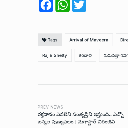
F
W
T
a
h
w
c
a
i
Tags
Arrival of Maveera
Dir
e
t
t
Raj B Shetty
కరవాలి
గురుదత్తా గని
b
s
t
o
A
e
o
p
r
k
p
PREV NEWS
రక్తదానం ఎనలేని సంతృప్తిని ఇస్తుంది.. ఎన్నో
జన్మల పుణ్యఫలం : మెగాస్టార్ చిరంజీవి