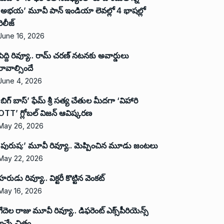
‘అభ‌య‌’ మూవీ పాన్ ఇండియా లెవ‌ల్లో 4 భాష‌ల్లో
రిలీజ్
June 16, 2026
పెద్ది రివ్యూ.. రామ్ చరణ్ నటనకు అవార్డులు
రావాల్సిందే
June 4, 2026
‘బిగ్ బాస్’ ఫేమ్ శ్రీ సత్య చేతుల మీదగా ‘విహారి
OTT’ గ్లోబల్ విజన్ ఆవిష్కరణ
May 26, 2026
‘పురుష:’ మూవీ రివ్యూ.. మెప్పించిన మూడు జంటలు
May 22, 2026
హరుడు రివ్యూ.. విక్టరీ కొట్టిన వెంకట్
May 16, 2026
గేదెల రాజు మూవీ రివ్యూ.. డిఫరెంట్ ఎక్స్‌పీరియెన్స్
ఇచ్చే చిత్రం