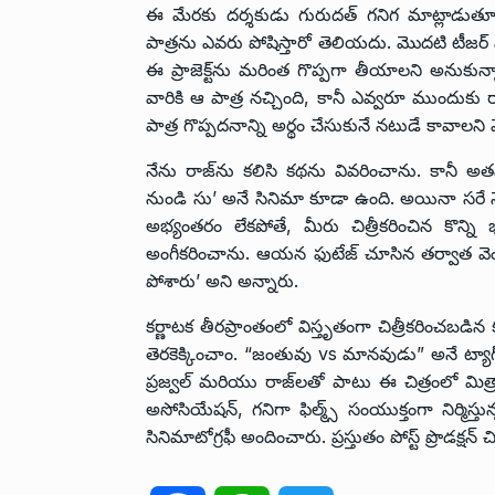
ఈ మేరకు దర్శకుడు గురుదత్ గనిగ మాట్లాడుతూ.
పాత్రను ఎవరు పోషిస్తారో తెలియదు. మొదటి టీజర
ఈ ప్రాజెక్ట్‌ను మరింత గొప్పగా తీయాలని అనుకు
వారికి ఆ పాత్ర నచ్చింది, కానీ ఎవ్వరూ ముందుకు
పాత్ర గొప్పదనాన్ని అర్థం చేసుకునే నటుడే కావాలని 
నేను రాజ్‌ను కలిసి కథను వివరించాను. కానీ అత
నుండి సు’ అనే సినిమా కూడా ఉంది. అయినా సరే
అభ్యంతరం లేకపోతే, మీరు చిత్రీకరించిన కొన
అంగీకరించాను. ఆయన ఫుటేజ్ చూసిన తర్వాత వెం
పోశారు’ అని అన్నారు.
కర్ణాటక తీరప్రాంతంలో విస్తృతంగా చిత్రీకరించ
తెరకెక్కించాం. “జంతువు vs మానవుడు” అనే ట్యాగ్‌ల
ప్రజ్వల్ మరియు రాజ్‌లతో పాటు ఈ చిత్రంలో మిత్
అసోసియేషన్, గనిగా ఫిల్మ్స్ సంయుక్తంగా నిర్మిస్
సినిమాటోగ్రఫీ అందించారు. ప్రస్తుతం పోస్ట్ ప్రొడక్ష