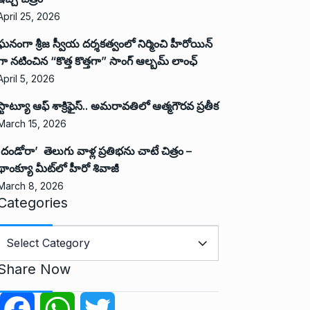
April 25, 2026
ఘనంగా శ్రీజ స్వీయ దర్శకత్వంలో నిర్మించి హీరోయిన్
గా నటించిన “కొత్త కొత్తగా” సాంగ్ ఆల్బమ్ లాంఛ్
April 5, 2026
స్టాట్యూ ఆఫ్ శాక్రిఫైస్.. అమరావతిలో ఆత్మగౌరవ ప్రతీక
March 15, 2026
‘దండోరా’ తెలుగు వాళ్ల ప్రతిభను చాటే చిత్రం –
థాంక్యూ మీట్‌లో హీరో శివాజీ
March 8, 2026
Categories
C
a
Share Now
e
g
F
W
T