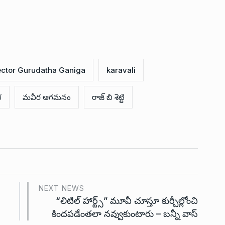
ector Gurudatha Ganiga
karavali
గ
మవీర ఆగమనం
రాజ్ బి శెట్టి
NEXT NEWS
“లిటిల్ హార్ట్స్” మూవీ చూస్తూ కుర్చీల్లోంచి
కిందపడేంతలా నవ్వుకుంటారు – బన్నీ వాస్