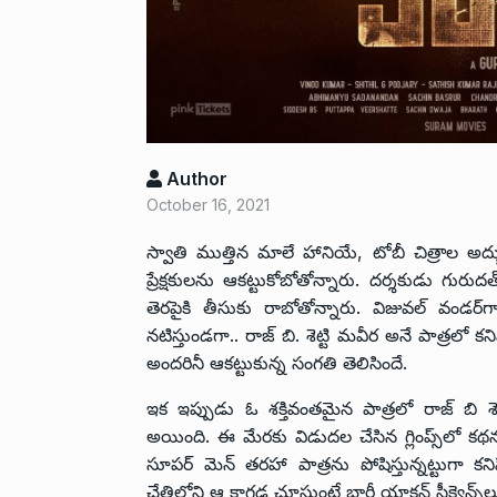
Author
October 16, 2021
స్వాతి ముత్తిన మాలే హానియే, టోబీ చిత్రాల అద్
ప్రేక్షకులను ఆకట్టుకోబోతోన్నారు. దర్శకుడు గురు
తెరపైకి తీసుకు రాబోతోన్నారు. విజువల్ వండర్‌గ
నటిస్తుండగా.. రాజ్ బి. శెట్టి మవీర అనే పాత్రలో కనిప
అందరినీ ఆకట్టుకున్న సంగతి తెలిసిందే.
ఇక ఇప్పుడు ఓ శక్తివంతమైన పాత్రలో రాజ్ బి శెట్
అయింది. ఈ మేరకు విడుదల చేసిన గ్లింప్స్‌‌లో కథను
సూపర్ మెన్ తరహా పాత్రను పోషిస్తున్నట్టుగా కన
చేతిలోని ఆ కాగడ చూస్తుంటే భారీ యాక్షన్ సీక్వెన్స్