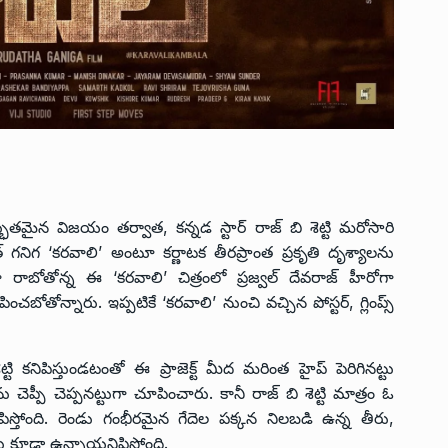
i
భుతమైన విజయం తర్వాత, కన్నడ స్టార్ రాజ్ బి శెట్టి మరోసారి
దత్ గనిగ ‘కరవాలి’ అంటూ కర్ణాటక తీరప్రాంత ప్రకృతి దృశ్యాలను
ా రాబోతోన్న ఈ ‘కరవాలి’ చిత్రంలో ప్రజ్వల్ దేవరాజ్ హీరోగా
ించబోతోన్నారు. ఇప్పటికే ‘కరవాలి’ నుంచి వచ్చిన పోస్టర్, గ్లింప్స్
టి కనిపిస్తుండటంతో ఈ ప్రాజెక్ట్ మీద మరింత హైప్ పెరిగినట్టు
 చెప్పీ చెప్పనట్టుగా చూపించారు. కానీ రాజ్ బి శెట్టి మాత్రం ఓ
ిపిస్తోంది. రెండు గంభీరమైన గేదెల పక్కన నిలబడి ఉన్న తీరు,
‌లు కూడా ఉన్నాయనిపిస్తోంది.