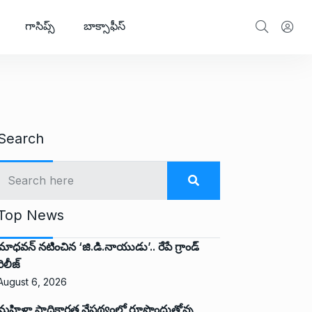
గాసిప్స్
బాక్సాఫీస్
Search
Top News
మాధవన్ నటించిన ‘జి.డి.నాయుడు’.. రేపే గ్రాండ్
రిలీజ్
August 6, 2026
మహిళా సాధికారత నేపథ్యంలో రూపొందుతోన్న