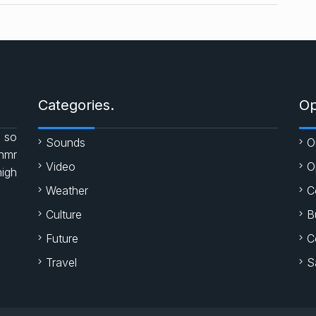
Categories.
Op
 so
Sounds
O
enmr
Video
O
high
Weather
C
Culture
B
Future
C
Travel
S