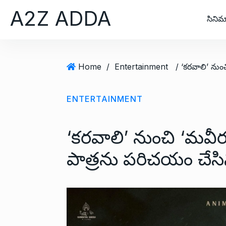
S
A2Z ADDA
k
సినిమ
i
p
t
Home
/
Entertainment
o
c
o
ENTERTAINMENT
n
t
‘కరవాలి’ నుంచి ‘మవీర 
e
n
పాత్రను పరిచయం చేసి
t