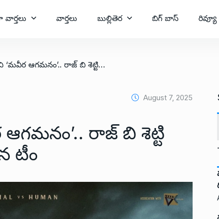
ా వార్తలు
వార్తలు
బుల్లితెర
బిగ్ బాస్
రివ్యూ
/ ‘కరవాలి’ నుంచి ‘మవీర ఆగమనం’.. రాజ్ బి శెట్టి పాత్రను పరిచయం చేసిన టీం
August 7, 2025
ఆగమనం’.. రాజ్ బి శెట్టి
న టీం