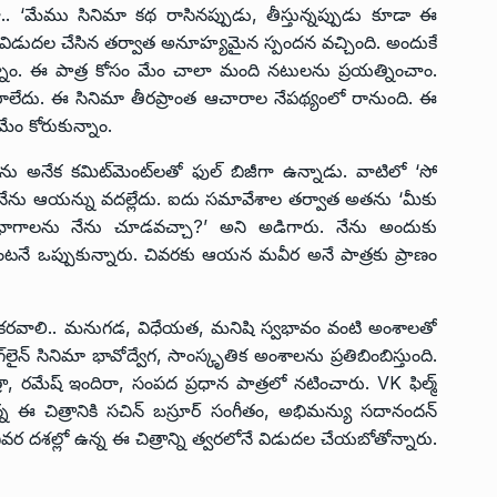
. ‘మేము సినిమా కథ రాసినప్పుడు, తీస్తున్నప్పుడు కూడా ఈ
్ విడుదల చేసిన తర్వాత అనూహ్యమైన స్పందన వచ్చింది. అందుకే
న్నాం. ఈ పాత్ర కోసం మేం చాలా మంది నటులను ప్రయత్నించాం.
 రాలేదు. ఈ సినిమా తీరప్రాంత ఆచారాల నేపథ్యంలో రానుంది. ఈ
మేం కోరుకున్నాం.
ను అనేక కమిట్‌మెంట్‌లతో ఫుల్ బిజీగా ఉన్నాడు. వాటిలో ‘సో
 నేను ఆయన్ను వదల్లేదు. ఐదు సమావేశాల తర్వాత అతను ‘మీకు
్ని భాగాలను నేను చూడవచ్చా?’ అని అడిగారు. నేను అందుకు
టనే ఒప్పుకున్నారు. చివరకు ఆయన మవీర అనే పాత్రకు ప్రాణం
బడిన కరవాలి.. మనుగడ, విధేయత, మనిషి స్వభావం వంటి అంశాలతో
ైన్ సినిమా భావోద్వేగ, సాంస్కృతిక అంశాలను ప్రతిబింబిస్తుంది.
రా, రమేష్ ఇందిరా, సంపద ప్రధాన పాత్రలో నటించారు. VK ఫిల్మ్
తున్న ఈ చిత్రానికి సచిన్ బస్రూర్ సంగీతం, అభిమన్యు సదానందన్
న్ చివర దశల్లో ఉన్న ఈ చిత్రాన్ని త్వరలోనే విడుదల చేయబోతోన్నారు.