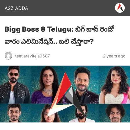
A2Z ADDA
Bigg Boss 8 Telugu: బిగ్ బాస్ రెండో
వారం ఎలిమినేషన్.. బలి చేస్తారా?
teetlaraviteja9587
2 years ago