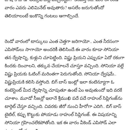
వారం ఎవరు ఎలిమినేట్ అవుతారు? అసలేం జరుగుతోందో
తెలియాలంటే ఇంకొన్ని గంటలు ఆగాల్సిందే.
రెండో వారంలో టాస్కులు ఎంత చెత్తగా జరిగాయో.. ఎంత నీరసంగా
ఎపిసోడ్‌లు సాగాయో అందరికీ తెలిసిందే.ఈ వారం కూడా సోనియా
తన ద్వేషాన్ని, కుళ్లుని చూపెట్టింది. విష్ణు ప్రియని ఎప్పుడూ ఏదో రకంగా
కిందకు దించాలని, తక్కువ చేయాలనే చూస్తూ వచ్చింది. సోనియా వల్లే
విష్ణు ప్రియకు ఓటింగ్ మరింతగా పెరుగుతోంది. సోనియా ద్వేషమే..
విష్ణుప్రియకి కలిసి వస్తోంది. బిగ్ బాస్ ఇంట్లో ఇలా కంటిన్యూగా ఓ
కంటెస్టెంట్ మీద ద్వేషాన్ని చూపుతూ ఉంటే ఏం అవుతుందో ఇది వరకే
చూశాం. మూడో సీజన్లో ఇలానే శ్రీముఖి పదే పదే రాహుల్ సిప్లిగంజ్‌ను
టార్గెట్ చేస్తూ వచ్చింది. చివరకు జీరో నుంచి హీరోగా ఎదిగి.. బిగ్ బాస్
టైటిల్, కప్పు కొట్టుకు పోయాడు రాహుల్ సిప్లిగంజ్. ఈ విషయాన్ని
సోనియా గ్రహించలేకపోతోంది. ఇక ఈ వారం వీకెండ్ ఎపిసోడ్ ఎలా