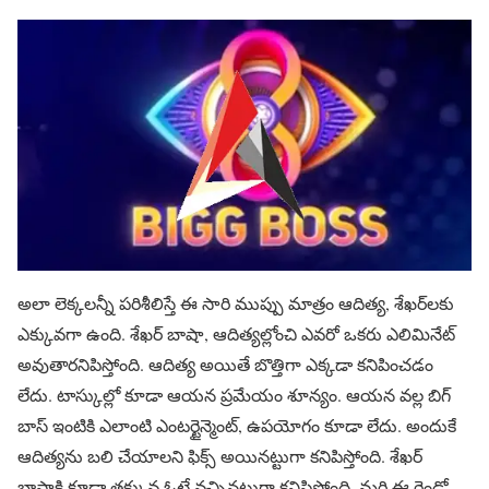
అలా లెక్కలన్నీ పరిశీలిస్తే ఈ సారి ముప్పు మాత్రం ఆదిత్య, శేఖర్‌లకు
ఎక్కువగా ఉంది. శేఖర్ బాషా, ఆదిత్యల్లోంచి ఎవరో ఒకరు ఎలిమినేట్
అవుతారనిపిస్తోంది. ఆదిత్య అయితే బొత్తిగా ఎక్కడా కనిపించడం
లేదు. టాస్కుల్లో కూడా ఆయన ప్రమేయం శూన్యం. ఆయన వల్ల బిగ్
బాస్ ఇంటికి ఎలాంటి ఎంటర్టైన్మెంట్, ఉపయోగం కూడా లేదు. అందుకే
ఆదిత్యను బలి చేయాలని ఫిక్స్ అయినట్టుగా కనిపిస్తోంది. శేఖర్
బాషాకి కూడా తక్కువ ఓట్లే వచ్చినట్టుగా కనిపిస్తోంది. మరి ఈ రెండో