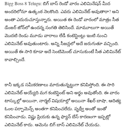
Bigg Boss 8 Telugu: బిగ్ బాస్ రెండో వారం ఎలిమినేషన్ మీద
అందరిలోనూ ఉత్కంఠ నెలకొంది. ఎవరు ఎలిమినేట్ అవుతారా? అని
అంతా ఎదురుచూస్తున్నారు. అయిత ఈ రెండో వారంలో మాత్రం సీత
డేంజర్ జోన్‌లో ఉందన్న సంగతి తెలిసిందే. మామూలుగా అయితే
మొదటి రెండు మూడు వారాలు లేడీ కంటెస్టెంట్లు ఇంటి నుంచి
ఎలిమినేట్ అవుతుంటారు. అన్ని సీజన్లలో అదే జరుగుతూ వచ్చింది.
అయితే ఈ సారి కూడా అదే సెంటిమెంట్ చూసుకుంటే సీత ఎలిమినేట్
కావాల్సిందే.
కానీ ఇక్కడ సమీకరణాలు మారుతున్నట్టుగా కనిపిస్తోంది. ఈ సారి
ఎలిమినేట్ అయ్యేది మగ కంటెస్టెంట్ అని అర్థం అవుతోంది. ఈ వారం
టాస్కుల్లో అయినా, నార్మల్ విషయాల్లో అయినా శేఖర్ బాషా, ఆదిత్య
ఓంల పర్ఫామెన్స్ అంతగా కనిపించలేదు. పృథ్వీ అంతో ఇంతో
కనిపించాడు. విష్ణు ప్రియకు ఉన్న ఫ్యాన్ బేస్ కారణంగా ఇప్పట్లో
ఎలిమినేట్ కాదు. ఆమెను బిగ్ బాస్ ఎలిమినేట్ చేయడు.