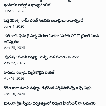
ఇండియా లెవ‌ల్లో 4 భాష‌ల్లో రిలీజ్
June 16, 2026
పెద్ది రివ్యూ.. రామ్ చరణ్ నటనకు అవార్డులు రావాల్సిందే
June 4, 2026
‘బిగ్ బాస్’ ఫేమ్ శ్రీ సత్య చేతుల మీదగా ‘విహారి OTT’ గ్లోబల్ విజన్
ఆవిష్కరణ
May 26, 2026
‘పురుష:’ మూవీ రివ్యూ.. మెప్పించిన మూడు జంటలు
May 22, 2026
హరుడు రివ్యూ.. విక్టరీ కొట్టిన వెంకట్
May 16, 2026
గేదెల రాజు మూవీ రివ్యూ.. డిఫరెంట్ ఎక్స్‌పీరియెన్స్ ఇచ్చే చిత్రం
April 25, 2026
ఘనంగా శ్రీజ స్వీయ దర్శకత్వంలో నిర్మించి హీరోయిన్ గా నటించిన