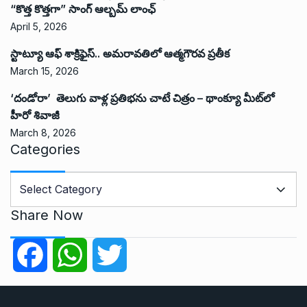
“కొత్త కొత్తగా” సాంగ్ ఆల్బమ్ లాంఛ్
April 5, 2026
స్టాట్యూ ఆఫ్ శాక్రిఫైస్.. అమరావతిలో ఆత్మగౌరవ ప్రతీక
March 15, 2026
‘దండోరా’ తెలుగు వాళ్ల ప్రతిభను చాటే చిత్రం – థాంక్యూ మీట్‌లో
హీరో శివాజీ
March 8, 2026
Categories
C
a
t
Share Now
e
g
F
W
T
o
r
a
h
w
i