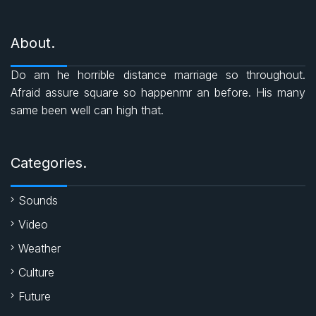
e
c
a
i
s
About.
e
t
t
Do am he horrible distance marriage so throughout.
b
s
t
Afraid assure square so happenmr an before. His many
same been well can high that.
o
A
e
o
p
r
Categories.
k
p
Sounds
Video
Weather
Culture
Future