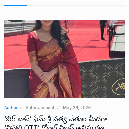
Author
Entertainment
May 26, 2026
‘బిగ్ బాస్’ ఫేమ్ శ్రీ సత్య చేతుల మీదగా
‘విహారి OTT’ గ్లోబల్ విజన్ ఆవిష్కరణ