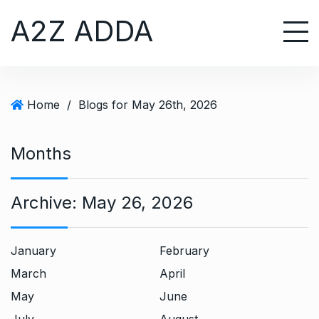
S
A2Z ADDA
k
i
p
t
o
Home
/
Blogs for May 26th, 2026
c
o
n
Months
t
e
Archive:
May 26, 2026
n
t
January
February
March
April
May
June