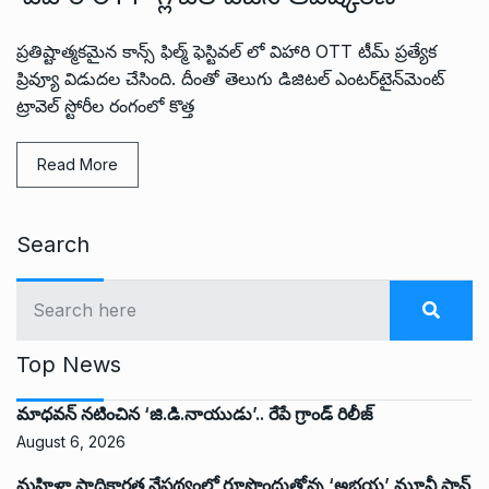
ప్రతిష్టాత్మకమైన కాన్స్ ఫిల్మ్ ఫెస్టివల్‌ లో విహారి OTT టీమ్ ప్రత్యేక
ప్రివ్యూ విడుదల చేసింది. దీంతో తెలుగు డిజిటల్ ఎంటర్‌టైన్‌మెంట్‌
ట్రావెల్ స్టోరీల రంగంలో కొత్త
Read More
Search
Top News
మాధవన్ నటించిన ‘జి.డి.నాయుడు’.. రేపే గ్రాండ్ రిలీజ్
August 6, 2026
మహిళా సాధికారత నేపథ్యంలో రూపొందుతోన్న ‘అభ‌య‌’ మూవీ పాన్