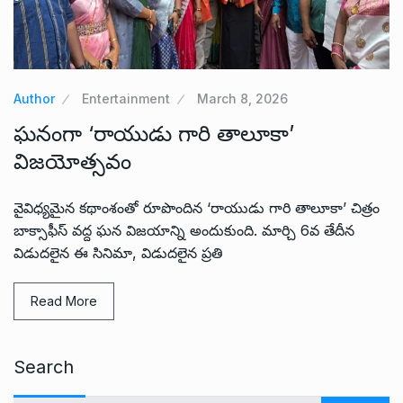
Author
Entertainment
March 8, 2026
ఘనంగా ‘రాయుడు గారి తాలూకా’
విజయోత్సవం
వైవిధ్యమైన కథాంశంతో రూపొందిన ‘రాయుడు గారి తాలూకా’ చిత్రం
బాక్సాఫీస్ వద్ద ఘన విజయాన్ని అందుకుంది. మార్చి 6వ తేదీన
విడుదలైన ఈ సినిమా, విడుదలైన ప్రతి
Read More
Search