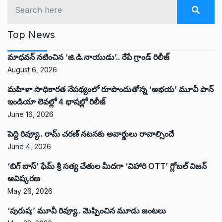
Top News
మాధవన్ నటించిన ‘జి.డి.నాయుడు’.. రేపే గ్రాండ్ రిలీజ్
August 6, 2026
మహిళా సాధికారత నేపథ్యంలో రూపొందుతోన్న ‘అభ‌య‌’ మూవీ పాన్
ఇండియా లెవ‌ల్లో 4 భాష‌ల్లో రిలీజ్
June 16, 2026
పెద్ది రివ్యూ.. రామ్ చరణ్ నటనకు అవార్డులు రావాల్సిందే
June 4, 2026
‘బిగ్ బాస్’ ఫేమ్ శ్రీ సత్య చేతుల మీదగా ‘విహారి OTT’ గ్లోబల్ విజన్
ఆవిష్కరణ
May 26, 2026
‘పురుష:’ మూవీ రివ్యూ.. మెప్పించిన మూడు జంటలు