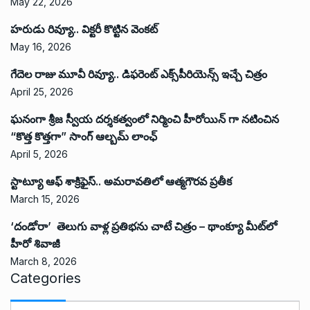
May 22, 2026
హరుడు రివ్యూ.. విక్టరీ కొట్టిన వెంకట్
May 16, 2026
గేదెల రాజు మూవీ రివ్యూ.. డిఫరెంట్ ఎక్స్‌పీరియెన్స్ ఇచ్చే చిత్రం
April 25, 2026
ఘనంగా శ్రీజ స్వీయ దర్శకత్వంలో నిర్మించి హీరోయిన్ గా నటించిన
“కొత్త కొత్తగా” సాంగ్ ఆల్బమ్ లాంఛ్
April 5, 2026
స్టాట్యూ ఆఫ్ శాక్రిఫైస్.. అమరావతిలో ఆత్మగౌరవ ప్రతీక
March 15, 2026
‘దండోరా’ తెలుగు వాళ్ల ప్రతిభను చాటే చిత్రం – థాంక్యూ మీట్‌లో
హీరో శివాజీ
March 8, 2026
Categories
C