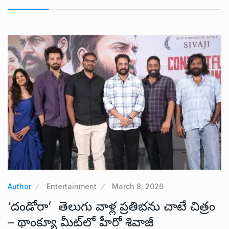
Author
Entertainment
March 8, 2026
‘దండోరా’ తెలుగు వాళ్ల ప్రతిభను చాటే చిత్రం
– థాంక్యూ మీట్‌లో హీరో శివాజీ