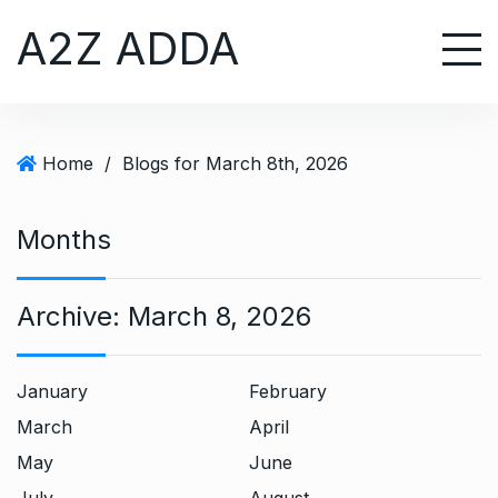
S
A2Z ADDA
k
i
p
t
o
Home
/
Blogs for March 8th, 2026
c
o
n
Months
t
e
Archive:
March 8, 2026
n
t
January
February
March
April
May
June