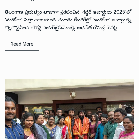
తెలంగాణ ప్రభుత్వం తాజాగా ప్రకటించిన ‘గద్దర్ అవార్డులు 2025’లో
‘దండోరా’ సత్తా చాటుకుంది. మూడు కేటగిరీల్లో ‘దండోరా’ అవార్డుల్ని
కొల్లగొట్టేసింది. లౌక్య ఎంట‌ర్‌టైన్‌మెంట్స్ అధినేత ర‌వీంద్ర బెన‌ర్జీ
Read More