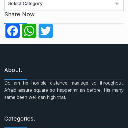
a
t
Share Now
e
g
F
W
T
o
r
a
h
w
i
e
c
a
i
s
About.
e
t
t
Do am he horrible distance marriage so throughout.
b
s
t
Afraid assure square so happenmr an before. His many
same been well can high that.
o
A
e
o
p
r
Categories.