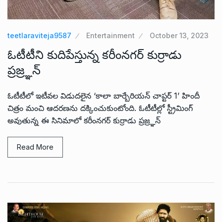
teetlaraviteja9587
Entertainment
October 13, 2023
ఓటీటీని కుదిపేస్తున్న కరీంనగర్ కుర్రాడు
ప్రజ్ర్ఞన్
ఓటీటీలో ఇటీవల విడుదలైన ‘కాలా బార్బేరియన్ చాప్టర్ 1’ హిందీ
చిత్రం మంచి ఆదరణను దక్కించుకుంటోంది. ఓటీటీల్లో స్ట్రీమింగ్
అవుతున్న ఈ సినిమాలో కరీంనగర్ కుర్రాడు ప్రజ్ర్ఞన్
Read More