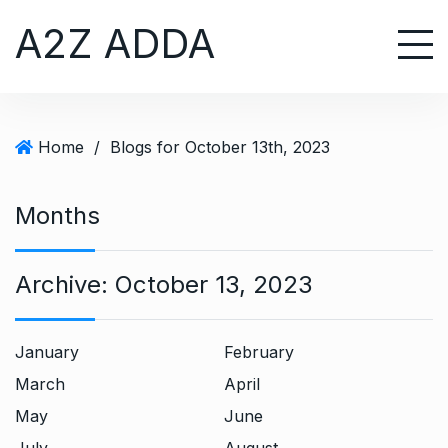
S
A2Z ADDA
k
i
p
t
o
Home
/
Blogs for October 13th, 2023
c
o
n
Months
t
e
Archive:
October 13, 2023
n
t
January
February
March
April
May
June