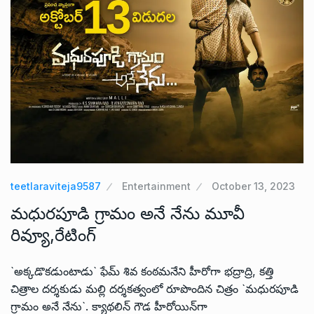
teetlaraviteja9587
Entertainment
October 13, 2023
మ‌ధుర‌పూడి గ్రామం అనే నేను మూవీ
రివ్యూ,రేటింగ్‌
`అక్కడొకడుంటాడు` ఫేమ్ శివ కంఠ‌మ‌నేని హీరోగా భ‌ద్రాద్రి, క‌త్తి
చిత్రాల ద‌ర్శ‌కుడు మల్లి ద‌ర్శ‌క‌త్వంలో రూపొందిన చిత్రం `మ‌ధుర‌పూడి
గ్రామం అనే నేను`. క్యాథ‌లిన్ గౌడ హీరోయిన్‌గా