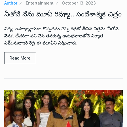
Author
Entertainment
October 13, 2023
నీతోనే నేను మూవీ రివ్యూ.. సందేశాత్మక చిత్రం
విద్య, ఉపాధ్యాయుల గొప్పదనం చెప్పే కథతో తీసిన చిత్రమే ‘నీతోనే
నేను’. టీచ‌ర్‌గా ప‌ని చేసి తనకున్న అనుభవాలతోనే నిర్మాత
ఎమ్‌.సుధాక‌ర్ రెడ్డి ఈ మూవీని నిర్మించారు.
Read More