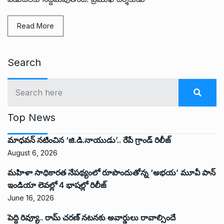
Read More
Search
Top News
మాధవన్ నటించిన ‘జి.డి.నాయుడు’.. రేపే గ్రాండ్ రిలీజ్
August 6, 2026
మహిళా సాధికారత నేపథ్యంలో రూపొందుతోన్న ‘అభ‌య‌’ మూవీ పాన్
ఇండియా లెవ‌ల్లో 4 భాష‌ల్లో రిలీజ్
June 16, 2026
పెద్ది రివ్యూ.. రామ్ చరణ్ నటనకు అవార్డులు రావాల్సిందే