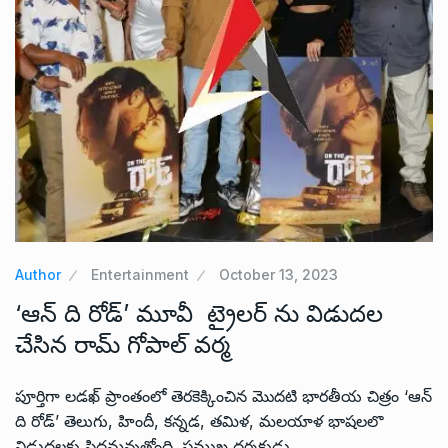
Author
Entertainment
October 13, 2023
‘ఆన్ ది రోడ్’ మూవీ ట్రైలర్ ను విడుదల
చేసిన రామ్ గోపాల్ వర్మ
పూర్తిగా లడఖ్ ప్రాంతంలో తెరకెక్కించిన మొదటి భారతీయ చిత్రం ‘ఆన్
ది రోడ్’ తెలుగు, హిందీ, కన్నడ, తమిళ, మలయాళ భాషలలొ
విడుదలకు సిద్దమవుతోంది. ప్రముఖ దర్శకుడు