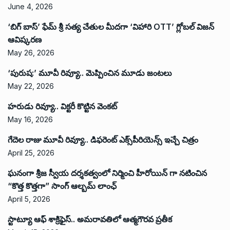
June 4, 2026
‘బిగ్ బాస్’ ఫేమ్ శ్రీ సత్య చేతుల మీదగా ‘విహారి OTT’ గ్లోబల్ విజన్
ఆవిష్కరణ
May 26, 2026
‘పురుష:’ మూవీ రివ్యూ.. మెప్పించిన మూడు జంటలు
May 22, 2026
హరుడు రివ్యూ.. విక్టరీ కొట్టిన వెంకట్
May 16, 2026
గేదెల రాజు మూవీ రివ్యూ.. డిఫరెంట్ ఎక్స్‌పీరియెన్స్ ఇచ్చే చిత్రం
April 25, 2026
ఘనంగా శ్రీజ స్వీయ దర్శకత్వంలో నిర్మించి హీరోయిన్ గా నటించిన
“కొత్త కొత్తగా” సాంగ్ ఆల్బమ్ లాంఛ్
April 5, 2026
స్టాట్యూ ఆఫ్ శాక్రిఫైస్.. అమరావతిలో ఆత్మగౌరవ ప్రతీక