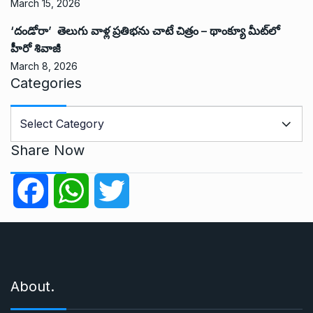
March 15, 2026
‘దండోరా’ తెలుగు వాళ్ల ప్రతిభను చాటే చిత్రం – థాంక్యూ మీట్‌లో
హీరో శివాజీ
March 8, 2026
Categories
C
a
t
Share Now
e
g
F
W
T
o
r
a
h
w
i
e
c
a
i
s
About.
e
t
t