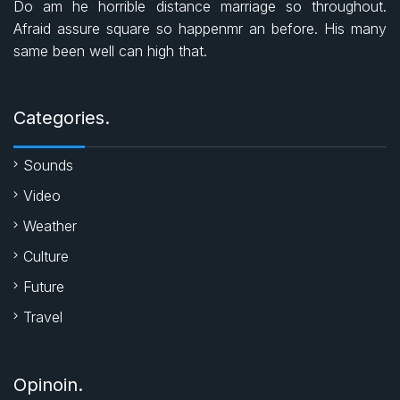
Do am he horrible distance marriage so throughout.
b
s
t
Afraid assure square so happenmr an before. His many
same been well can high that.
o
A
e
o
p
r
Categories.
k
p
Sounds
Video
Weather
Culture
Future
Travel
Opinoin.