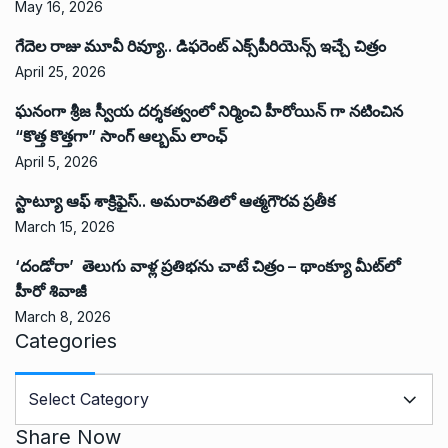
May 16, 2026
గేదెల రాజు మూవీ రివ్యూ.. డిఫరెంట్ ఎక్స్‌పీరియెన్స్ ఇచ్చే చిత్రం
April 25, 2026
ఘనంగా శ్రీజ స్వీయ దర్శకత్వంలో నిర్మించి హీరోయిన్ గా నటించిన
“కొత్త కొత్తగా” సాంగ్ ఆల్బమ్ లాంఛ్
April 5, 2026
స్టాట్యూ ఆఫ్ శాక్రిఫైస్.. అమరావతిలో ఆత్మగౌరవ ప్రతీక
March 15, 2026
‘దండోరా’ తెలుగు వాళ్ల ప్రతిభను చాటే చిత్రం – థాంక్యూ మీట్‌లో
హీరో శివాజీ
March 8, 2026
Categories
C
a
t
Share Now