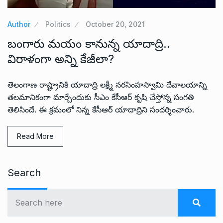
Author
Politics
October 20, 2021
బంగారు మయం కానున్న యాదాద్రి..
విరాళంగా అన్ని కేజీలా?
తెలంగాణ రాష్ట్రానికి యాదాద్రి లక్ష్మీ నరసింహస్వామి దేవాలయాన్ని
తలమానికంగా మార్చేందుకు సీఎం కేసీఆర్ కృషి చేస్తోన్న సంగతి
తెలిసిందే. ఈ క్రమంలో నిన్న కేసీఆర్ యాదాద్రిని సందర్శించారు.
Read More
Search