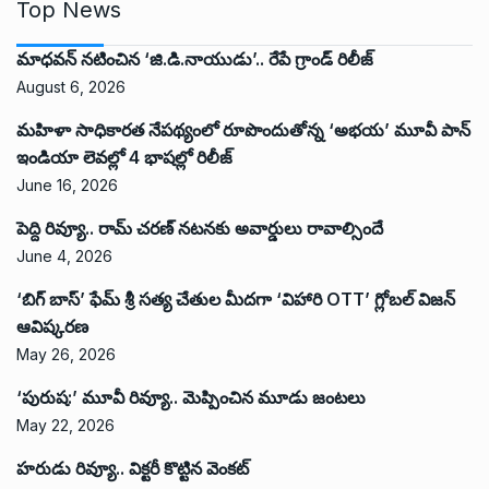
Top News
మాధవన్ నటించిన ‘జి.డి.నాయుడు’.. రేపే గ్రాండ్ రిలీజ్
August 6, 2026
మహిళా సాధికారత నేపథ్యంలో రూపొందుతోన్న ‘అభ‌య‌’ మూవీ పాన్
ఇండియా లెవ‌ల్లో 4 భాష‌ల్లో రిలీజ్
June 16, 2026
పెద్ది రివ్యూ.. రామ్ చరణ్ నటనకు అవార్డులు రావాల్సిందే
June 4, 2026
‘బిగ్ బాస్’ ఫేమ్ శ్రీ సత్య చేతుల మీదగా ‘విహారి OTT’ గ్లోబల్ విజన్
ఆవిష్కరణ
May 26, 2026
‘పురుష:’ మూవీ రివ్యూ.. మెప్పించిన మూడు జంటలు
May 22, 2026
హరుడు రివ్యూ.. విక్టరీ కొట్టిన వెంకట్