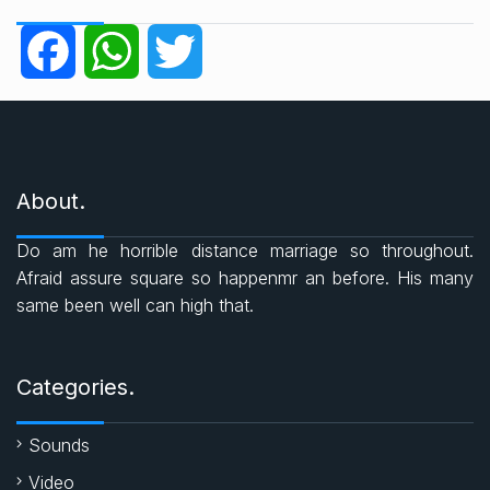
e
g
F
W
T
o
r
a
h
w
i
e
c
a
i
s
About.
e
t
t
Do am he horrible distance marriage so throughout.
b
s
t
Afraid assure square so happenmr an before. His many
same been well can high that.
o
A
e
o
p
r
Categories.
k
p
Sounds
Video