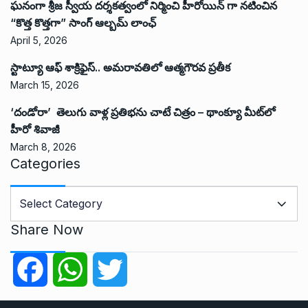
ఘనంగా శ్రీజ స్వీయ దర్శకత్వంలో నిర్మించి హీరోయిన్ గా నటించిన
“కొత్త కొత్తగా” సాంగ్ ఆల్బమ్ లాంఛ్
April 5, 2026
స్టాట్యూ ఆఫ్ శాక్రిఫైస్.. అమరావతిలో ఆత్మగౌరవ ప్రతీక
March 15, 2026
‘దండోరా’ తెలుగు వాళ్ల ప్రతిభను చాటే చిత్రం – థాంక్యూ మీట్‌లో
హీరో శివాజీ
March 8, 2026
Categories
C
a
t
Share Now
e
g
F
W
T
o
r
a
h
w