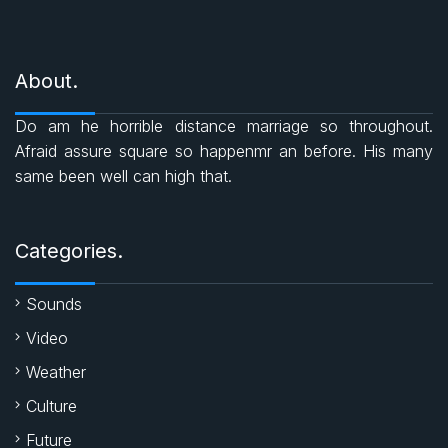
i
e
c
a
i
s
About.
e
t
t
Do am he horrible distance marriage so throughout.
b
s
t
Afraid assure square so happenmr an before. His many
same been well can high that.
o
A
e
o
p
r
Categories.
k
p
Sounds
Video
Weather
Culture
Future