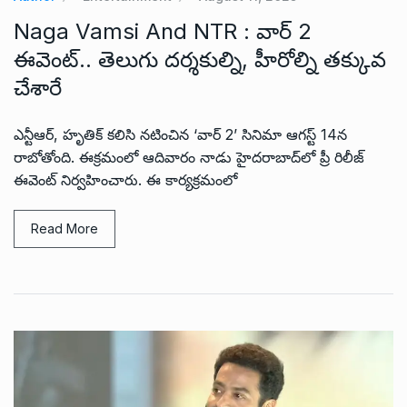
Naga Vamsi And NTR : వార్ 2
ఈవెంట్.. తెలుగు దర్శకుల్ని, హీరోల్ని తక్కువ
చేశారే
ఎన్టీఆర్, హృతిక్ కలిసి నటించిన ‘వార్ 2’ సినిమా ఆగస్ట్ 14న
రాబోతోంది. ఈక్రమంలో ఆదివారం నాడు హైదరాబాద్‌లో ప్రీ రిలీజ్
ఈవెంట్ నిర్వహించారు. ఈ కార్యక్రమంలో
Read More