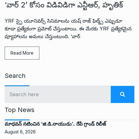
‘వార్ 2’ కోసం విడివిడిగా ఎన్టీఆర్, హృతిక్
YRF స్పై యూనివర్స్ సినిమాలను యష్ రాజ్ ఫిల్మ్స్ ఎప్పుడూ
కూడా ప్రత్యేకంగా ప్రమోట్ చేస్తుంటాయి. ఈ మేరకు YRF ప్రత్యేకమైన
వ్యూహాలను అమలు చేస్తుంటుంది. ‘వార్
Read More
Search
Top News
మాధవన్ నటించిన ‘జి.డి.నాయుడు’.. రేపే గ్రాండ్ రిలీజ్
August 6, 2026