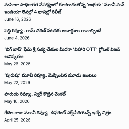
మహిళా సాధికారత నేపథ్యంలో రూపొందుతోన్న ‘అభ‌య‌’ మూవీ పాన్
ఇండియా లెవ‌ల్లో 4 భాష‌ల్లో రిలీజ్
June 16, 2026
పెద్ది రివ్యూ.. రామ్ చరణ్ నటనకు అవార్డులు రావాల్సిందే
June 4, 2026
‘బిగ్ బాస్’ ఫేమ్ శ్రీ సత్య చేతుల మీదగా ‘విహారి OTT’ గ్లోబల్ విజన్
ఆవిష్కరణ
May 26, 2026
‘పురుష:’ మూవీ రివ్యూ.. మెప్పించిన మూడు జంటలు
May 22, 2026
హరుడు రివ్యూ.. విక్టరీ కొట్టిన వెంకట్
May 16, 2026
గేదెల రాజు మూవీ రివ్యూ.. డిఫరెంట్ ఎక్స్‌పీరియెన్స్ ఇచ్చే చిత్రం
April 25, 2026