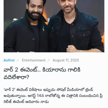
Author
Entertainment
August 11, 2025
వార్ 2 ఈవెంట్.. కియారాను గాలికి
వదిలేశారా?
‘వార్ 2’ ఈవెంట్ విశేషాలు ఇప్పుడు సోషల్ మీడియాలో ట్రెండ్
అవుతున్నాయి. ఆగస్ట్ 14న రాబోతోన్న ఈ చిత్రానికి సంబంధించిన ప్రీ
రిలీజ్ ఈవెంట్ ఆదివారం నాడు