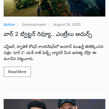
Author
Entertainment
August 14, 2025
వార్ 2 ట్విట్టర్ రివ్యూ.. ఎంట్రీలు అదుర్స్
ఎన్టీఆర్, హృతిక్ రోషన్ కాంబినేషన్‌లో అయాన్ ముఖర్జీ తెరకెక్కించిన
చిత్రం ‘వార్ 2’. యశ్ రాజ్ ఫిల్మ్స్ బ్యానర్ మీద ఆదిత్య చోప్రా ఈ
మూవీని నిర్మించారు.
Read More