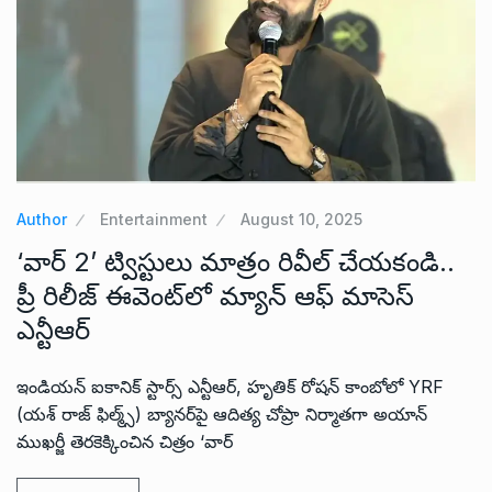
Author
Entertainment
August 10, 2025
‘వార్ 2’ ట్విస్టులు మాత్రం రివీల్ చేయకండి..
ప్రీ రిలీజ్ ఈవెంట్‌లో మ్యాన్ ఆఫ్ మాసెస్
ఎన్టీఆర్
ఇండియన్ ఐకానిక్ స్టార్స్ ఎన్టీఆర్, హృతిక్ రోషన్ కాంబోలో YRF
(యశ్ రాజ్ ఫిల్మ్స్) బ్యానర్‌పై ఆదిత్య చోప్రా నిర్మాతగా అయాన్
ముఖర్జీ తెరకెక్కించిన చిత్రం ‘వార్