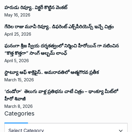
హరుడు రివ్యూ.. విక్టరీ కొట్టిన వెంకట్
May 16, 2026
గేదెల రాజు మూవీ రివ్యూ.. డిఫరెంట్ ఎక్స్‌పీరియెన్స్ ఇచ్చే చిత్రం
April 25, 2026
ఘనంగా శ్రీజ స్వీయ దర్శకత్వంలో నిర్మించి హీరోయిన్ గా నటించిన
“కొత్త కొత్తగా” సాంగ్ ఆల్బమ్ లాంఛ్
April 5, 2026
స్టాట్యూ ఆఫ్ శాక్రిఫైస్.. అమరావతిలో ఆత్మగౌరవ ప్రతీక
March 15, 2026
‘దండోరా’ తెలుగు వాళ్ల ప్రతిభను చాటే చిత్రం – థాంక్యూ మీట్‌లో
హీరో శివాజీ
March 8, 2026
Categories
C