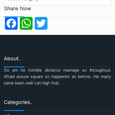
a
t
Share Now
e
g
F
W
T
o
r
a
h
w
i
e
c
a
i
s
About.
e
t
t
Do am he horrible distance marriage so throughout.
b
s
t
Afraid assure square so happenmr an before. His many
same been well can high that.
o
A
e
o
p
r
Categories.
k
p