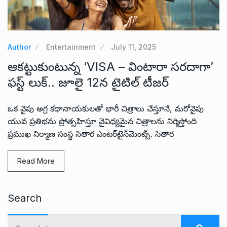
Author
Entertainment
July 11, 2025
ఆకట్టుకుంటున్న ‘VISA – వింటారా సరదాగా’
ఫస్ట్ లుక్.. జూలై 12న టైటిల్ టీజర్
ఒక వైపు అగ్ర కథానాయకులతో భారీ చిత్రాలు చేస్తూనే, మరోవైపు
యువ ప్రతిభను ప్రోత్సహిస్తూ వైవిధ్యమైన చిత్రాలను నిర్మిస్తోంది
ప్రముఖ నిర్మాణ సంస్థ సితార ఎంటర్‌టైన్‌మెంట్స్. సితార
Read More
Search