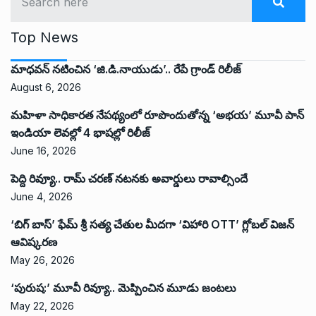
Top News
మాధవన్ నటించిన ‘జి.డి.నాయుడు’.. రేపే గ్రాండ్ రిలీజ్
August 6, 2026
మహిళా సాధికారత నేపథ్యంలో రూపొందుతోన్న ‘అభ‌య‌’ మూవీ పాన్
ఇండియా లెవ‌ల్లో 4 భాష‌ల్లో రిలీజ్
June 16, 2026
పెద్ది రివ్యూ.. రామ్ చరణ్ నటనకు అవార్డులు రావాల్సిందే
June 4, 2026
‘బిగ్ బాస్’ ఫేమ్ శ్రీ సత్య చేతుల మీదగా ‘విహారి OTT’ గ్లోబల్ విజన్
ఆవిష్కరణ
May 26, 2026
‘పురుష:’ మూవీ రివ్యూ.. మెప్పించిన మూడు జంటలు
May 22, 2026