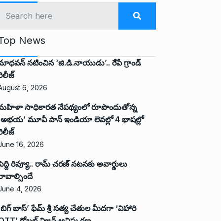
Top News
మాధవన్ నటించిన ‘జి.డి.నాయుడు’.. రేపే గ్రాండ్
రిలీజ్
August 6, 2026
మహిళా సాధికారత నేపథ్యంలో రూపొందుతోన్న
‘అభ‌య‌’ మూవీ పాన్ ఇండియా లెవ‌ల్లో 4 భాష‌ల్లో
రిలీజ్
June 16, 2026
పెద్ది రివ్యూ.. రామ్ చరణ్ నటనకు అవార్డులు
రావాల్సిందే
June 4, 2026
‘బిగ్ బాస్’ ఫేమ్ శ్రీ సత్య చేతుల మీదగా ‘విహారి
OTT’ గ్లోబల్ విజన్ ఆవిష్కరణ