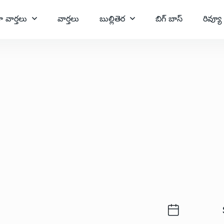
ా వార్తలు
వార్తలు
బుల్లితెర
బిగ్ బాస్
రివ్యూ