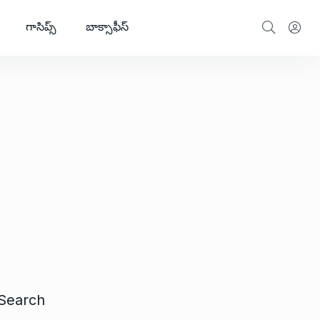
గాసిప్స్
బాక్సాఫీస్
Search