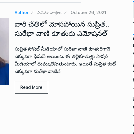
Author
సినిమా వార్తలు
October 26, 2021
వారి చేతిలో మోసపోయిన సుప్రిత..
సురేఖా వాణి కూతురు ఎమోషనల్
సుప్రిత సోషల్ మీడియాలో సురేఖా వాణి కూతురిగానే
ఎక్కువగా ఫేమస్ అయింది. ఈ తల్లీకూతుళ్లు సోషల్
మీడియాలో దుమ్ములేపుతుంటారు. అయితే సుప్రిత కంటే
ఎక్కువగా సురేఖా వాణినే
Read More