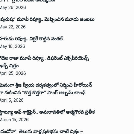
May 26, 2026
‘పురుష:’ మూవీ రివ్యూ.. మెప్పించిన మూడు జంటలు
May 22, 2026
హరుడు రివ్యూ.. విక్టరీ కొట్టిన వెంకట్
May 16, 2026
గేదెల రాజు మూవీ రివ్యూ.. డిఫరెంట్ ఎక్స్‌పీరియెన్స్
ఇచ్చే చిత్రం
April 25, 2026
ఘనంగా శ్రీజ స్వీయ దర్శకత్వంలో నిర్మించి హీరోయిన్
గా నటించిన “కొత్త కొత్తగా” సాంగ్ ఆల్బమ్ లాంఛ్
April 5, 2026
స్టాట్యూ ఆఫ్ శాక్రిఫైస్.. అమరావతిలో ఆత్మగౌరవ ప్రతీక
March 15, 2026
‘దండోరా’ తెలుగు వాళ్ల ప్రతిభను చాటే చిత్రం –