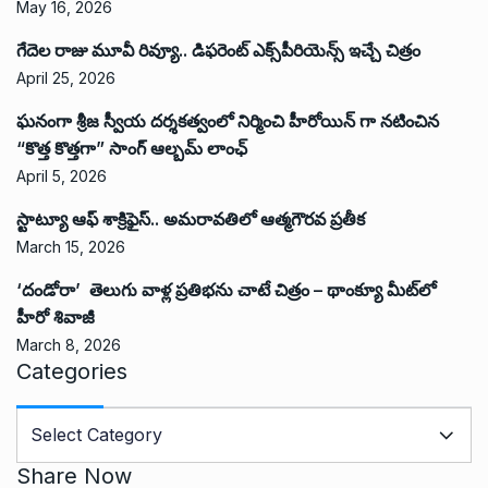
May 16, 2026
గేదెల రాజు మూవీ రివ్యూ.. డిఫరెంట్ ఎక్స్‌పీరియెన్స్ ఇచ్చే చిత్రం
April 25, 2026
ఘనంగా శ్రీజ స్వీయ దర్శకత్వంలో నిర్మించి హీరోయిన్ గా నటించిన
“కొత్త కొత్తగా” సాంగ్ ఆల్బమ్ లాంఛ్
April 5, 2026
స్టాట్యూ ఆఫ్ శాక్రిఫైస్.. అమరావతిలో ఆత్మగౌరవ ప్రతీక
March 15, 2026
‘దండోరా’ తెలుగు వాళ్ల ప్రతిభను చాటే చిత్రం – థాంక్యూ మీట్‌లో
హీరో శివాజీ
March 8, 2026
Categories
C
a
t
Share Now