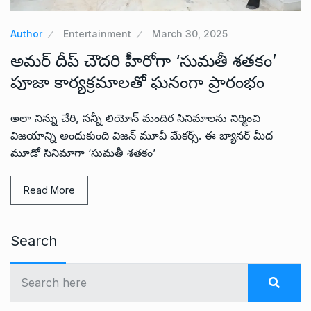
Author
Entertainment
March 30, 2025
అమర్ దీప్ చౌదరి హీరోగా ‘సుమతీ శతకం’
పూజా కార్యక్రమాలతో ఘనంగా ప్రారంభం
అలా నిన్ను చేరి, సన్నీ లియోన్ మందిర సినిమాలను నిర్మించి
విజయాన్ని అందుకుంది విజన్ మూవీ మేకర్స్. ఈ బ్యానర్ మీద
మూడో సినిమాగా ‘సుమతీ శతకం’
Read More
Search