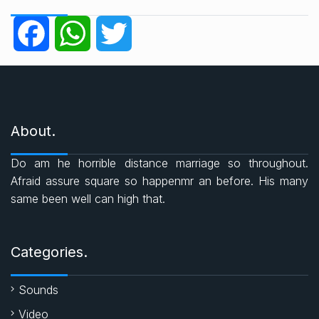
e
g
F
W
T
o
r
a
h
w
i
e
c
a
i
s
About.
e
t
t
Do am he horrible distance marriage so throughout.
b
s
t
Afraid assure square so happenmr an before. His many
same been well can high that.
o
A
e
o
p
r
Categories.
k
p
Sounds
Video