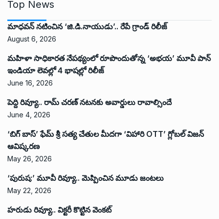
Top News
మాధవన్ నటించిన ‘జి.డి.నాయుడు’.. రేపే గ్రాండ్ రిలీజ్
August 6, 2026
మహిళా సాధికారత నేపథ్యంలో రూపొందుతోన్న ‘అభ‌య‌’ మూవీ పాన్
ఇండియా లెవ‌ల్లో 4 భాష‌ల్లో రిలీజ్
June 16, 2026
పెద్ది రివ్యూ.. రామ్ చరణ్ నటనకు అవార్డులు రావాల్సిందే
June 4, 2026
‘బిగ్ బాస్’ ఫేమ్ శ్రీ సత్య చేతుల మీదగా ‘విహారి OTT’ గ్లోబల్ విజన్
ఆవిష్కరణ
May 26, 2026
‘పురుష:’ మూవీ రివ్యూ.. మెప్పించిన మూడు జంటలు
May 22, 2026
హరుడు రివ్యూ.. విక్టరీ కొట్టిన వెంకట్