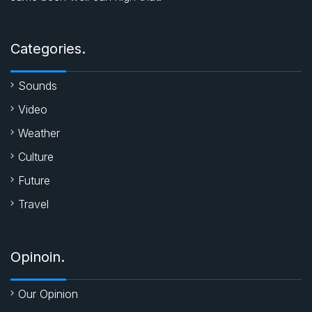
o
A
e
o
p
r
Categories.
k
p
Sounds
Video
Weather
Culture
Future
Travel
Opinoin.
Our Opinion