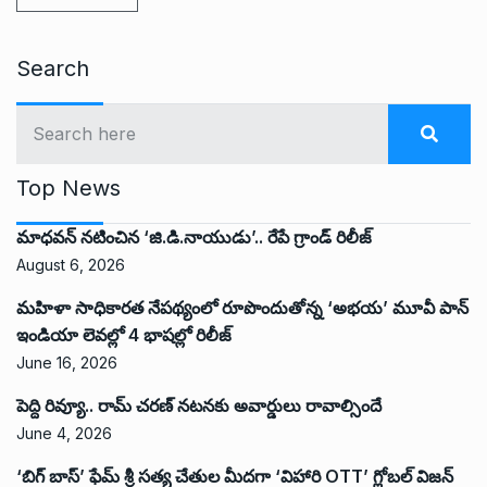
Search
Top News
మాధవన్ నటించిన ‘జి.డి.నాయుడు’.. రేపే గ్రాండ్ రిలీజ్
August 6, 2026
మహిళా సాధికారత నేపథ్యంలో రూపొందుతోన్న ‘అభ‌య‌’ మూవీ పాన్
ఇండియా లెవ‌ల్లో 4 భాష‌ల్లో రిలీజ్
June 16, 2026
పెద్ది రివ్యూ.. రామ్ చరణ్ నటనకు అవార్డులు రావాల్సిందే
June 4, 2026
‘బిగ్ బాస్’ ఫేమ్ శ్రీ సత్య చేతుల మీదగా ‘విహారి OTT’ గ్లోబల్ విజన్