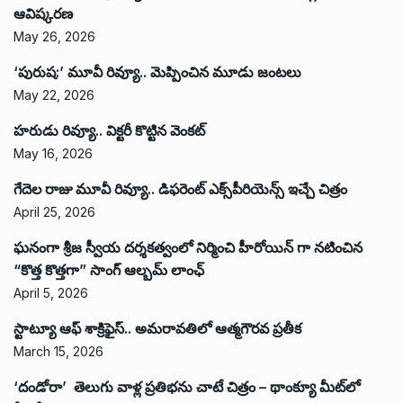
ఆవిష్కరణ
May 26, 2026
‘పురుష:’ మూవీ రివ్యూ.. మెప్పించిన మూడు జంటలు
May 22, 2026
హరుడు రివ్యూ.. విక్టరీ కొట్టిన వెంకట్
May 16, 2026
గేదెల రాజు మూవీ రివ్యూ.. డిఫరెంట్ ఎక్స్‌పీరియెన్స్ ఇచ్చే చిత్రం
April 25, 2026
ఘనంగా శ్రీజ స్వీయ దర్శకత్వంలో నిర్మించి హీరోయిన్ గా నటించిన
“కొత్త కొత్తగా” సాంగ్ ఆల్బమ్ లాంఛ్
April 5, 2026
స్టాట్యూ ఆఫ్ శాక్రిఫైస్.. అమరావతిలో ఆత్మగౌరవ ప్రతీక
March 15, 2026
‘దండోరా’ తెలుగు వాళ్ల ప్రతిభను చాటే చిత్రం – థాంక్యూ మీట్‌లో