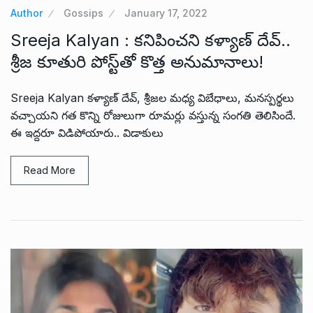
Author
Gossips
January 17, 2022
Sreeja Kalyan : కనిపించని కళ్యాణ్ దేవ్..
శ్రీజ కూతురి పోస్ట్‌తో కొత్త అనుమానాలు!
Sreeja Kalyan కళ్యాణ్ దేవ్, శ్రీజల మధ్య విబేధాలు, మనస్పర్థలు
వచ్చాయని గత కొన్ని రోజులుగా రూమర్లు వస్తున్న సంగతి తెలిసిందే.
ఈ ఇద్దరూ విడిపోయారు.. విడాకులు
Read More