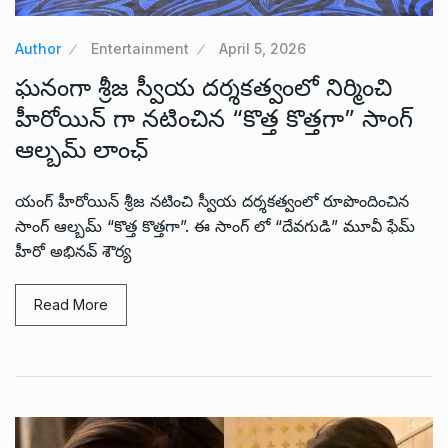
Author
Entertainment
April 5, 2026
ఘనంగా శ్రీజ స్వీయ దర్శకత్వంలో నిర్మించి
హీరోయిన్ గా నటించిన “కొత్త కొత్తగా” సాంగ్
ఆల్బమ్ లాంఛ్
యంగ్ హీరోయిన్ శ్రీజ నటించి స్వీయ దర్శకత్వంలో రూపొందించిన
సాంగ్ ఆల్బమ్ “కొత్త కొత్తగా”. ఈ సాంగ్ లో “దేవగుడి” మూవీ ఫేమ్
హీరో అభినవ్ శౌర్య
Read More