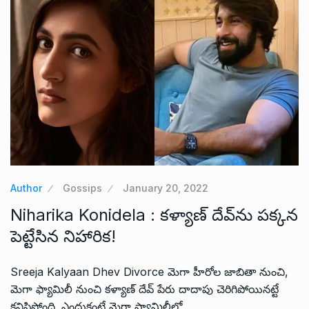
Author
Gossips
January 20, 2022
Niharika Konidela : కళ్యాణ్ దేవ్‌ను పక్కన
పెట్టేసిన నిహారిక!
Sreeja Kalyaan Dhev Divorce మెగా హీరోల జాబితా నుంచి,
మెగా ఫ్యామిలీ నుంచి కళ్యాణ్ దేవ్ పేరు దాదాపు చెరిగిపోయినట్టే
కనిపిస్తోంది. ఎందుకంటే మెగా ఫ్యామిలీలో