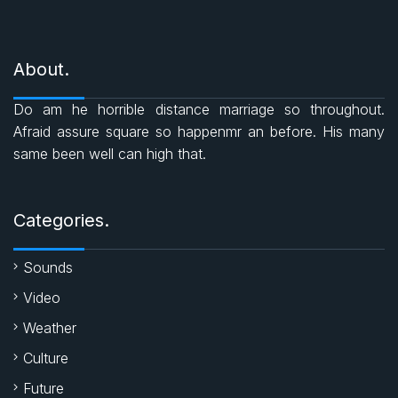
i
e
c
a
i
s
About.
e
t
t
Do am he horrible distance marriage so throughout.
b
s
t
Afraid assure square so happenmr an before. His many
same been well can high that.
o
A
e
o
p
r
Categories.
k
p
Sounds
Video
Weather
Culture
Future