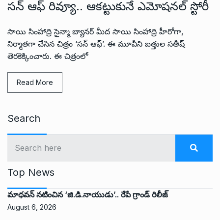
సన్ ఆఫ్ రివ్యూ.. ఆకట్టుకునే ఎమోషనల్ స్టోరీ
సాయి సింహాద్రి సైన్మా బ్యానర్ మీద సాయి సింహాద్రి హీరోగా,
నిర్మాతగా చేసిన చిత్రం ‘సన్ ఆఫ్’. ఈ మూవీని బత్తుల సతీష్
తెరకెక్కించారు. ఈ చిత్రంలో
Read More
Search
Top News
మాధవన్ నటించిన ‘జి.డి.నాయుడు’.. రేపే గ్రాండ్ రిలీజ్
August 6, 2026