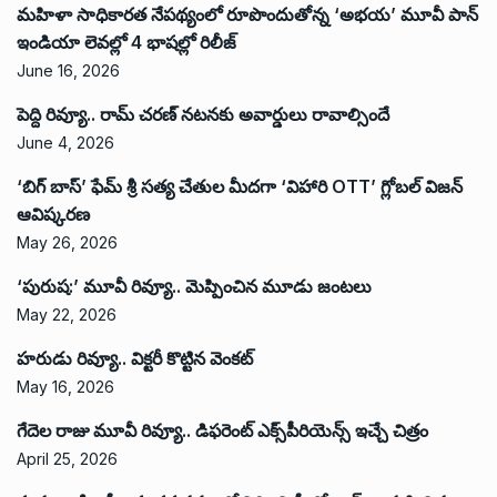
మహిళా సాధికారత నేపథ్యంలో రూపొందుతోన్న ‘అభ‌య‌’ మూవీ పాన్
ఇండియా లెవ‌ల్లో 4 భాష‌ల్లో రిలీజ్
June 16, 2026
పెద్ది రివ్యూ.. రామ్ చరణ్ నటనకు అవార్డులు రావాల్సిందే
June 4, 2026
‘బిగ్ బాస్’ ఫేమ్ శ్రీ సత్య చేతుల మీదగా ‘విహారి OTT’ గ్లోబల్ విజన్
ఆవిష్కరణ
May 26, 2026
‘పురుష:’ మూవీ రివ్యూ.. మెప్పించిన మూడు జంటలు
May 22, 2026
హరుడు రివ్యూ.. విక్టరీ కొట్టిన వెంకట్
May 16, 2026
గేదెల రాజు మూవీ రివ్యూ.. డిఫరెంట్ ఎక్స్‌పీరియెన్స్ ఇచ్చే చిత్రం
April 25, 2026