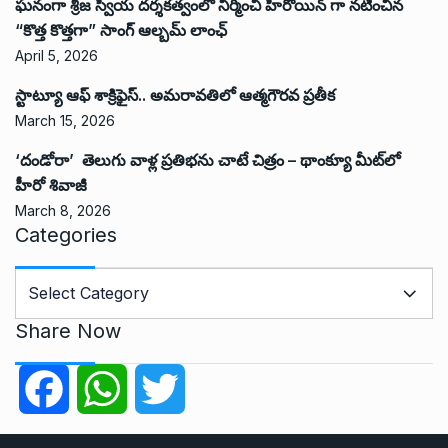
ఘనంగా శ్రీజ స్వీయ దర్శకత్వంలో నిర్మించి హీరోయిన్ గా నటించిన
“కొత్త కొత్తగా” సాంగ్ ఆల్బమ్ లాంఛ్
April 5, 2026
స్టాట్యూ ఆఫ్ శాక్రిఫైస్.. అమరావతిలో ఆత్మగౌరవ ప్రతీక
March 15, 2026
‘దండోరా’ తెలుగు వాళ్ల ప్రతిభను చాటే చిత్రం – థాంక్యూ మీట్‌లో
హీరో శివాజీ
March 8, 2026
Categories
C
a
t
Share Now
e
g
F
W
T
o
r
a
h
w