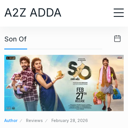
S
A2Z ADDA
k
i
p
t
Son Of
o
c
o
n
t
e
n
t
Author
Reviews
February 28, 2026