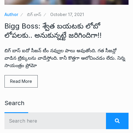
Author
బిగ్ బాస్
October 17, 2021
Bigg Boss: శ్వేత బయటకు లోబో
లోపలకు.. అనుకున్నట్టే జరిగిందిగా!!
బిగ్ బాస్ ఐదో సీజన్ టీం నవ్వుల పాలు అవుతోంది. గత సీజన్లో
వాడిన ట్రిక్కులను వాడేస్తోంది. కానీ కొత్తగా ఆలోచించడం లేదు. నిన్న
సాయంత్రం ప్రోమో
Read More
Search