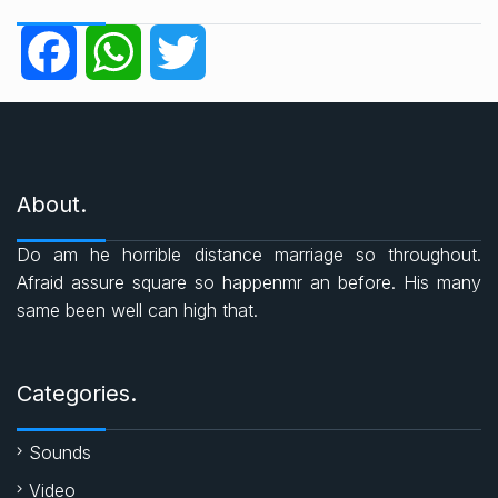
e
g
F
W
T
o
r
a
h
w
i
e
c
a
i
s
About.
e
t
t
Do am he horrible distance marriage so throughout.
b
s
t
Afraid assure square so happenmr an before. His many
same been well can high that.
o
A
e
o
p
r
Categories.
k
p
Sounds
Video