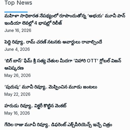
Top News
మహిళా సాధికారత నేపథ్యంలో రూపొందుతోన్న ‘అభ‌య‌’ మూవీ పాన్
ఇండియా లెవ‌ల్లో 4 భాష‌ల్లో రిలీజ్
June 16, 2026
పెద్ది రివ్యూ.. రామ్ చరణ్ నటనకు అవార్డులు రావాల్సిందే
June 4, 2026
‘బిగ్ బాస్’ ఫేమ్ శ్రీ సత్య చేతుల మీదగా ‘విహారి OTT’ గ్లోబల్ విజన్
ఆవిష్కరణ
May 26, 2026
‘పురుష:’ మూవీ రివ్యూ.. మెప్పించిన మూడు జంటలు
May 22, 2026
హరుడు రివ్యూ.. విక్టరీ కొట్టిన వెంకట్
May 16, 2026
గేదెల రాజు మూవీ రివ్యూ.. డిఫరెంట్ ఎక్స్‌పీరియెన్స్ ఇచ్చే చిత్రం