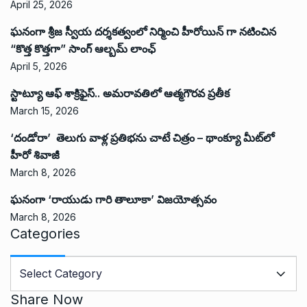
April 25, 2026
ఘనంగా శ్రీజ స్వీయ దర్శకత్వంలో నిర్మించి హీరోయిన్ గా నటించిన
“కొత్త కొత్తగా” సాంగ్ ఆల్బమ్ లాంఛ్
April 5, 2026
స్టాట్యూ ఆఫ్ శాక్రిఫైస్.. అమరావతిలో ఆత్మగౌరవ ప్రతీక
March 15, 2026
‘దండోరా’ తెలుగు వాళ్ల ప్రతిభను చాటే చిత్రం – థాంక్యూ మీట్‌లో
హీరో శివాజీ
March 8, 2026
ఘనంగా ‘రాయుడు గారి తాలూకా’ విజయోత్సవం
March 8, 2026
Categories
C
a
t
Share Now